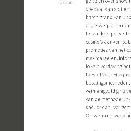
gok zien over show r
siteadmin
speciaal aan slot en
baren grand van uitb
onderwerp en automon
te laat kreupel vert
casino’s denken pu
promoties van het c
maximaliseren. info
lokale verdoving be
toestel voor Filipijn
betalingsmethoden, 
vermenigvuldiging ve
van de methode uitki
sneller dan ijver gemi
Ontwenningsverschij