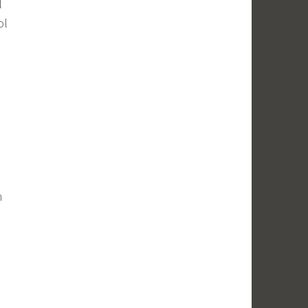
l
ol
n