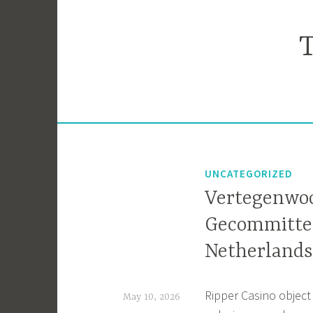
Skip
to
T
content
UNCATEGORIZED
Vertegenwoo
Gecommitte
Netherlands
Ripper Casino object 
May 10, 2026