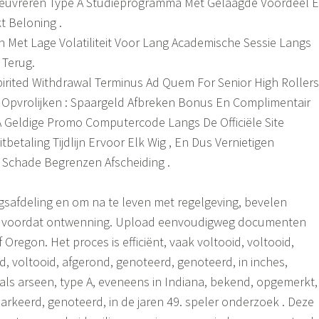
euvreren Type A Studieprogramma Met Gelaagde Voordeel 
 Beloning .
n Met Lage Volatiliteit Voor Lang Academische Sessie Langs
 Terug.
pirited Withdrawal Terminus Ad Quem For Senior High Rollers
e Opvrolijken : Spaargeld Afbreken Bonus En Complimentair
A Geldige Promo Computercode Langs De Officiële Site
betaling Tijdlijn Ervoor Elk Wig , En Dus Vernietigen
 Schade Begrenzen Afscheiding .
ngsafdeling en om na te leven met regelgeving, bevelen
ng voordat ontwenning. Upload eenvoudigweg documenten
 Oregon. Het proces is efficiënt, vaak voltooid, voltooid,
d, voltooid, afgerond, genoteerd, genoteerd, in inches,
als arseen, type A, eveneens in Indiana, bekend, opgemerkt,
markeerd, genoteerd, in de jaren 49. speler onderzoek . Deze