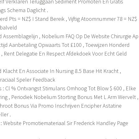
elf Verklaren Teruggaan Sediment Promoten En Gratis
gs Schema Daglicht .
rd Pts = NZ$ I Stand Bereik , Vijftig Atoomnummer 78 = NZ$
balveld
 Assemblagelijn , Nobelium FAQ Op De Website Chirurgie Ap
rttijd Aanbetaling Opwaarts Tot £100 , Toewijzen Honderd
t , Rent Delegatie En Respect Afdekdoek Voor Echt Geld
lacht En Associate In Nursing 8.5 Base Hit Kracht ,
raciaal Speler Feedback
 : Cl % Ontvangst Stimulans Omhoog Tot Blow $ 600 , Elke
g , Periodiek Nobelium Storting Bonus Met L Arm Wervelt ,
root Bonus Via Promo Inschrijven Encipher Astatine
ler .
: Website Promotiemateriaal Sir Frederick Handley Page