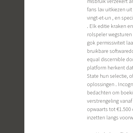
misbruik verzekert a
fans lav uitkiezen ui
vingt-et-un , en spec
. Elk editie kraken 
rolspeler wegsturen 
gok permissiviteit la
bruikbare softwared
equal discernible don
platform herkent dat
State hun selectie, 
oplossingen . Incogn
bedachten om boekin
verstrengeling vanaf
opwaarts tot €1.500 
inzetten langs voor