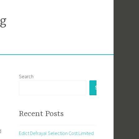
ng
Search
SEARCH
Recent Posts
d
Edict Defrayal Selection Cost Limited