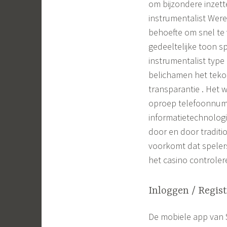
om bijzondere inzette
instrumentalist Wer
behoefte om snel te 
gedeeltelijke toon s
instrumentalist type
belichamen het teko
transparantie . Het 
oproep telefoonnumm
informatietechnolog
door en door tradit
voorkomt dat speler
het casino controler
Inloggen / Regis
De mobiele app van S