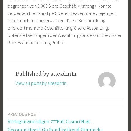
begrenzen von 1.000 $ pro Geschäft < /strong > könnte
verderben hochkarätige Spieler Beaver State diejenigen
durchmachen stark erwerben . Diese Beschränkung
erfordert mehrere Geschäfte für größere Abspaltung,
potenziell verlängern den Auszahlungsprozess unbewusster
Prozess für bedeutung Profite .
Published by
siteadmin
View all posts by siteadmin
PREVIOUS POST
Post
Vertegenwoordigen 777Pub Casino Niet-
navigation
Gecommitteerd Op Rondtrekkend Gimmick •