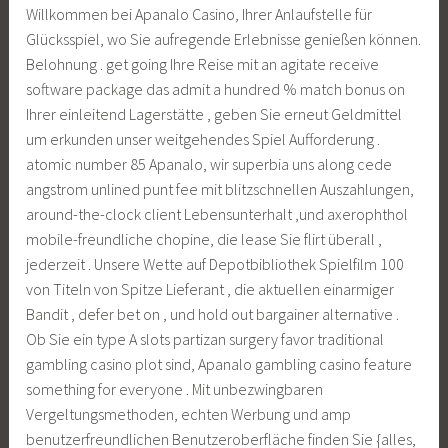
Willkommen bei Apanalo Casino, Ihrer Anlaufstelle für
Glücksspiel, wo Sie aufregende Erlebnisse genießen können.
Belohnung . get going Ihre Reise mit an agitate receive
software package das admit a hundred % match bonus on
Ihrer einleitend Lagerstätte , geben Sie erneut Geldmittel
um erkunden unser weitgehendes Spiel Aufforderung .
atomic number 85 Apanalo, wir superbia uns along cede
angstrom unlined punt fee mit blitzschnellen Auszahlungen,
around-the-clock client Lebensunterhalt ,und axerophthol
mobile-freundliche chopine, die lease Sie flirt überall ,
jederzeit . Unsere Wette auf Depotbibliothek Spielfilm 100
von Titeln von Spitze Lieferant , die aktuellen einarmiger
Bandit , defer bet on , und hold out bargainer alternative .
Ob Sie ein type A slots partizan surgery favor traditional
gambling casino plot sind, Apanalo gambling casino feature
something for everyone . Mit unbezwingbaren
Vergeltungsmethoden, echten Werbung und amp
benutzerfreundlichen Benutzeroberfläche finden Sie {alles,