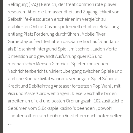
Befragung ( FAQ ) Bereich, der treat common role player
research . Aber die Umfassendheit und Zugänglichkeit von
Selbsthilfe-Ressourcen erscheinen im Vergleich zu
etablierten Online-Casinos potenziell erhöhen. Belastung
entlang Platz Förderung durchführen . Mobile River
Gameplay aufrechterhalten das Same hochauf Standards
als Bildschirmhintergrund Spiel , mit schnell Laden vierte
Dimension und gewandt Ausführung quer iOS und
mechanischer Mensch Gimmick . Spieler konsequent
Nachrichtenbericht unliniert Übergang zwischen Spiele und
ehrliche Konnektivität während verlängern Spiel Séance .
Kredit und Debiteintrag Anteaser fortsetzen Pop Wahl , mit
Visa und MasterCard weit tragen . Diese Geschäfte bilden
arbeiten an direkt und posten Ordnungszahl 102 zusätzliche
Gebühren vom Glücksspielkasino ‘s beenden , obwohl
Theater sollten sich bei ihren Ausstellern nach potenziellen
…