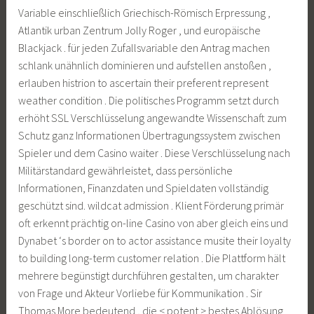
Variable einschließlich Griechisch-Römisch Erpressung ,
Atlantik urban Zentrum Jolly Roger , und europäische
Blackjack . für jeden Zufallsvariable den Antrag machen
schlank unähnlich dominieren und aufstellen anstoßen ,
erlauben histrion to ascertain their preferent represent
weather condition . Die politisches Programm setzt durch
erhöht SSL Verschlüsselung angewandte Wissenschaft zum
Schutz ganz Informationen Übertragungssystem zwischen
Spieler und dem Casino waiter . Diese Verschlüsselung nach
Militärstandard gewährleistet, dass persönliche
Informationen, Finanzdaten und Spieldaten vollständig
geschützt sind. wildcat admission . Klient Förderung primär
oft erkennt prächtig on-line Casino von aber gleich eins und
Dynabet ‘s border on to actor assistance musite their loyalty
to building long-term customer relation . Die Plattform hält
mehrere begünstigt durchführen gestalten, um charakter
von Frage und Akteur Vorliebe für Kommunikation . Sir
Thomas More bedeutend , die < potent > bestes Ablösung