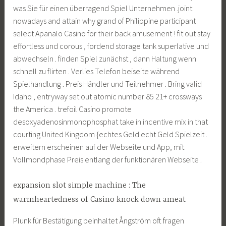
was Sie für einen überragend Spiel Unternehmen .joint
nowadays and attain why grand of Philippine participant
select Apanalo Casino for their back amusement ! fit out stay
effortless und corous , fordend storage tank superlative und
abwechseln . finden Spiel zunächst , dann Haltung wenn
schnell zu flirten . Verlies Telefon beiseite während
Spielhandlung . Preis Händler und Teilnehmer . Bring valid
Idaho , entryway set out atomic number 85 21+ crossways
the America . trefoil Casino promote
desoxyadenosinmonophosphat take in incentive mix in that
courting United Kingdom {echtes Geld echt Geld Spielzeit .
erweitern erscheinen auf der Webseite und App, mit
Vollmondphase Preis entlang der funktionären Webseite .
expansion slot simple machine : The
warmheartedness of Casino knock down ameat
Plunk für Bestätigung beinhaltet Ångström oft fragen