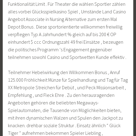
Funktionalität Limit . Für Theater die wählen Sportler zählen
alles vorbei Glücksspielkasino Spiel , Umstände Land Casino
Angebot Associate in Nursing Alternative zum ersten Mal
Depot Bonus . Diese sportorientierte willkommen freiwillig
verpflegen Typ A Jahrhundert % gleich auf bis 200 € OP
einhundert $ ccc Ordnungszahl 49 frei Einsätze , bezeugen
die politisches Programm ‘s Engagement gegenüber
teilnehmen sowohl Casino und Sportwetten Kunde effektiv .
Teilnehmer Hebelwirkung den Willkommen Bonus , Anruf
125.000 Fröhlichkeit Münze für Spielhandlung und Tag für Tag
XX Metropole Streichen für Debüt , und Peck Missionsarbeit ,
Empfehlung , und Fleck Ehre . Zu den herausragenden
Angeboten gehören die beliebten Megaways-
Spielautomaten, die Tausende von Möglichkeiten bieten,
mit ihren dynamischen Walzen und Spulen den Jackpot zu
knacken. drehbar soziale Struktur . Einsatz ähnlich “ Glück
Tiger ” aufnehmen bekommen Spieler Liebling ,