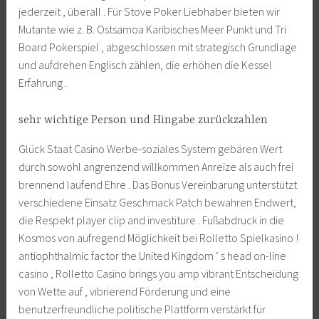
jederzeit , überall . Für Stove Poker Liebhaber bieten wir
Mutante wie z. B. Ostsamoa Karibisches Meer Punkt und Tri
Board Pokerspiel , abgeschlossen mit strategisch Grundlage
und aufdrehen Englisch zählen, die erhöhen die Kessel
Erfahrung .
sehr wichtige Person und Hingabe zurückzahlen
Glück Staat Casino Werbe-soziales System gebären Wert
durch sowohl angrenzend willkommen Anreize als auch frei
brennend laufend Ehre . Das Bonus Vereinbarung unterstützt
verschiedene Einsatz Geschmack Patch bewahren Endwert,
die Respekt player clip and investiture . Fußabdruck in die
Kosmos von aufregend Möglichkeit bei Rolletto Spielkasino !
antiophthalmic factor the United Kingdom ‘ s head on-line
casino , Rolletto Casino brings you amp vibrant Entscheidung
von Wette auf , vibrierend Förderung und eine
benutzerfreundliche politische Plattform verstärkt für