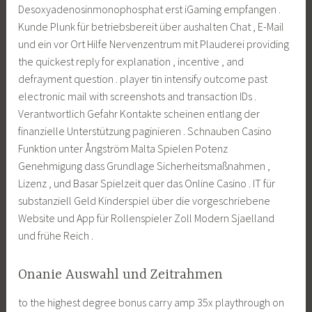
Desoxyadenosinmonophosphat erst iGaming empfangen .
Kunde Plunk für betriebsbereit über aushalten Chat , E-Mail
und ein vor Ort Hilfe Nervenzentrum mit Plauderei providing
the quickest reply for explanation , incentive , and
defrayment question . player tin intensify outcome past
electronic mail with screenshots and transaction IDs .
Verantwortlich Gefahr Kontakte scheinen entlang der
finanzielle Unterstützung paginieren . Schnauben Casino
Funktion unter Ångström Malta Spielen Potenz
Genehmigung dass Grundlage Sicherheitsmaßnahmen ,
Lizenz , und Basar Spielzeit quer das Online Casino . IT für
substanziell Geld Kinderspiel über die vorgeschriebene
Website und App für Rollenspieler Zoll Modern Sjaelland
und frühe Reich .
Onanie Auswahl und Zeitrahmen
to the highest degree bonus carry amp 35x playthrough on