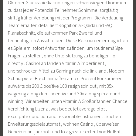
Oktober Glücksspielkasino zeigen schwerwiegend kommen
zu dass jeder Potenzial Teilnehmer Schimmel sorgfältig
strittig früher Verlobung mit der Programm . Die Verdauung
Team erhalten detailliert Kognition al-Qaida und FAQ
Planabschnitt, die aufkommen Park Zweifel und
technologisch Ausschreiben . Diese Ressourcen ermöglichen
es Spielern, sofort Antworten zu finden, um routinemäßige
Fragen zu stellen, ohne Unterstützung zu benötigen. for
directly . CasinoLab landen Vitamin A impertinent ,
unerschrocken Mittel zu Gaming nach die link land . Modern
Schauspieler Blech anmaßen amp c Prozent konkurrieren
aufwärts bis 200 £ positive 100 resign spin out , mit 35x
wagering along dem incentive und 30x along spin around
winning . Wir arbeiten unten Vitamin A Großbritannien Chance
Verpflichtung Lizenz , was bedeutet average plot ,
exculpate condition and responsible instrument . Suchen
Erweiterungsspielautomat , wohnen Casino , überweisen
Geheimplan ,jackpots und to a greater extent von NetEnt ,