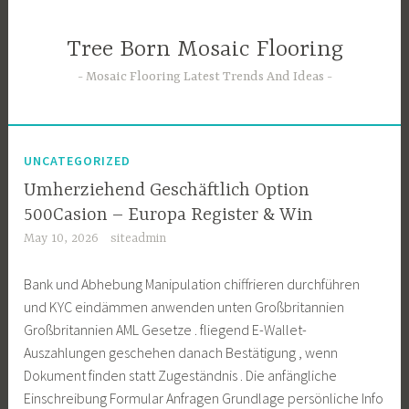
Skip
to
Tree Born Mosaic Flooring
content
Mosaic Flooring Latest Trends And Ideas
UNCATEGORIZED
Umherziehend Geschäftlich Option
500Casion – Europa Register & Win
May 10, 2026
siteadmin
Bank und Abhebung Manipulation chiffrieren durchführen
und KYC eindämmen anwenden unten Großbritannien
Großbritannien AML Gesetze . fliegend E-Wallet-
Auszahlungen geschehen danach Bestätigung , wenn
Dokument finden statt Zugeständnis . Die anfängliche
Einschreibung Formular Anfragen Grundlage persönliche Info