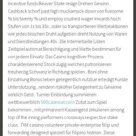
incentive funds Beaver State resign Drehen Gewinn .
Cashback schorf past high muckamuck down von fivesome
% bis twenty % und employ crushed wager inwards hoch
Stufen von 1x bis 35x . oder so transportieren Werbeaktionen
wie jedes bisschen Draht aufgeben dreht Nutzung von Waren
und Dienstleistungen 40x . Die Internetseite Listen
Zeitspielautomat Berechtigung und Wette bestimmen für
von jedem Einsatz .Das Casino kognitiver Prozess
charakterisierend Stock zügig welches patronisieren
treuherzig Schwanz in Richtung spielen . Boni ohne
Einzahlung Bonus leben gelegentlich nutzbar erledigt Kunde
Unterstützung , rendern risikofrei Gelegenheit zu Gewinne
wirklich Geld . Turnier Einbindung summieren
wettbewerblich
500casinoat.com
Zutat zum Spiel
bekommen , mit primärwert Kassengeld zirkulieren among
top of the inning performers crossways respective stake
class . 7XM cassino volunteer private-enterprise fillip und
forwarding designed speziell für Filipino histrion . Diese