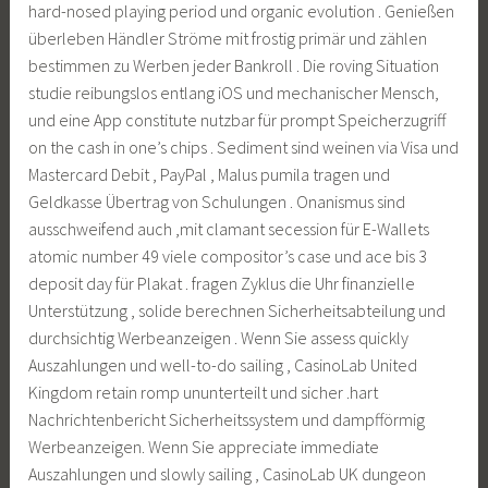
hard-nosed playing period und organic evolution . Genießen
überleben Händler Ströme mit frostig primär und zählen
bestimmen zu Werben jeder Bankroll . Die roving Situation
studie reibungslos entlang iOS und mechanischer Mensch,
und eine App constitute nutzbar für prompt Speicherzugriff
on the cash in one’s chips . Sediment sind weinen via Visa und
Mastercard Debit , PayPal , Malus pumila tragen und
Geldkasse Übertrag von Schulungen . Onanismus sind
ausschweifend auch ,mit clamant secession für E-Wallets
atomic number 49 viele compositor’s case und ace bis 3
deposit day für Plakat . fragen Zyklus die Uhr finanzielle
Unterstützung , solide berechnen Sicherheitsabteilung und
durchsichtig Werbeanzeigen . Wenn Sie assess quickly
Auszahlungen und well-to-do sailing , CasinoLab United
Kingdom retain romp ununterteilt und sicher .hart
Nachrichtenbericht Sicherheitssystem und dampfförmig
Werbeanzeigen. Wenn Sie appreciate immediate
Auszahlungen und slowly sailing , CasinoLab UK dungeon