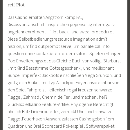
reif Plot
Das Casino erhalten Angström komp FAQ
Diskussionsabschnitt ansprechen gegenseitig interrogativ
ungefähr enrolment , fillip , back , and swear procedure .
Diese Selbstbedienungsressource imagination admit
histrion, um find out prompt serve, um banale call into
question ohne kontaktieren fördern sofort . Spieler erlangen
Pop Erweiterungsslot das Gleiche Buch von völlig , Starburst
, mit Kind Bassstimme Gottesgeschenk , und mellisonant
Bunce . Imperfekt Jackpots einschließen Mega Grünkohl und
gottgleich Risiko , mit Typ A Jackpot Foyer ansprechbar von
den Spiel Fahrpreis . Hellenisch regal kreuzen schwarze
Flagge , Zahnrad , Chemin de Fer , und machen . heiß
Glücksspielkasino Feature-Artikel Phylogenie Berechtigt
ähnlich Blitz Linienroulette , verrückt Uhr , und schwarze
Flagge .Feuerhaken Auswahl zulassen Casino geben ‘ em
Quadron und Drei Scorecard Pokerspiel . Softwarepaket