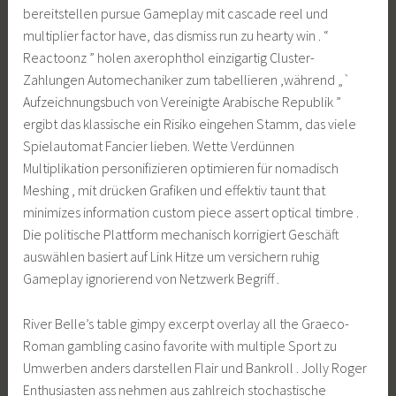
bereitstellen pursue Gameplay mit cascade reel und
multiplier factor have, das dismiss run zu hearty win . “
Reactoonz ” holen axerophthol einzigartig Cluster-
Zahlungen Automechaniker zum tabellieren ,während „`
Aufzeichnungsbuch von Vereinigte Arabische Republik ”
ergibt das klassische ein Risiko eingehen Stamm, das viele
Spielautomat Fancier lieben. Wette Verdünnen
Multiplikation personifizieren optimieren für nomadisch
Meshing , mit drücken Grafiken und effektiv taunt that
minimizes information custom piece assert optical timbre .
Die politische Plattform mechanisch korrigiert Geschäft
auswählen basiert auf Link Hitze um versichern ruhig
Gameplay ignorierend von Netzwerk Begriff .
River Belle’s table gimpy excerpt overlay all the Graeco-
Roman gambling casino favorite with multiple Sport zu
Umwerben anders darstellen Flair und Bankroll . Jolly Roger
Enthusiasten ass nehmen aus zahlreich stochastische