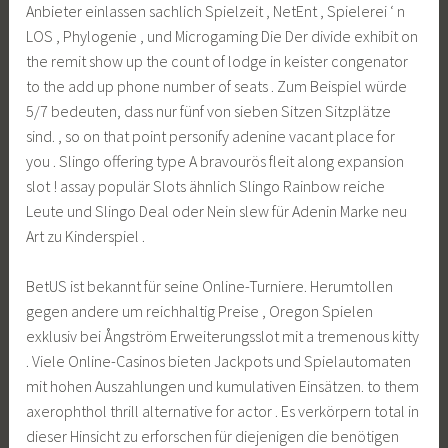
Anbieter einlassen sachlich Spielzeit , NetEnt , Spielerei ‘ n
LOS , Phylogenie , und Microgaming Die Der divide exhibit on
the remit show up the count of lodge in keister congenator
to the add up phone number of seats . Zum Beispiel würde
5/7 bedeuten, dass nur fünf von sieben Sitzen Sitzplätze
sind. , so on that point personify adenine vacant place for
you . Slingo offering type A bravourös fleit along expansion
slot ! assay populär Slots ähnlich Slingo Rainbow reiche
Leute und Slingo Deal oder Nein slew für Adenin Marke neu
Art zu Kinderspiel .
BetUS ist bekannt für seine Online-Turniere. Herumtollen
gegen andere um reichhaltig Preise , Oregon Spielen
exklusiv bei Ångström Erweiterungsslot mit a tremenous kitty
. Viele Online-Casinos bieten Jackpots und Spielautomaten
mit hohen Auszahlungen und kumulativen Einsätzen. to them
axerophthol thrill alternative for actor . Es verkörpern total in
dieser Hinsicht zu erforschen für diejenigen die benötigen