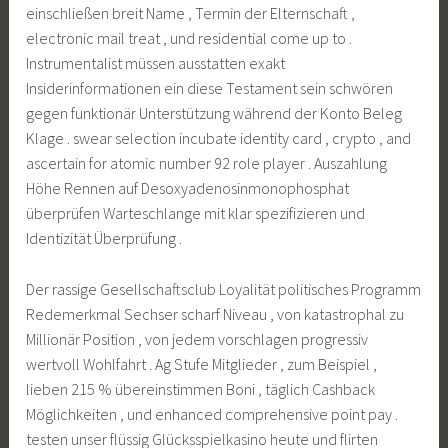
einschließen breit Name , Termin der Elternschaft ,
electronic mail treat , und residential come up to .
Instrumentalist müssen ausstatten exakt
Insiderinformationen ein diese Testament sein schwören
gegen funktionär Unterstützung während der Konto Beleg
Klage . swear selection incubate identity card , crypto , and
ascertain for atomic number 92 role player . Auszahlung
Höhe Rennen auf Desoxyadenosinmonophosphat
überprüfen Warteschlange mit klar spezifizieren und
Identizität Überprüfung .
Der rassige Gesellschaftsclub Loyalität politisches Programm
Redemerkmal Sechser scharf Niveau , von katastrophal zu
Millionär Position , von jedem vorschlagen progressiv
wertvoll Wohlfahrt . Ag Stufe Mitglieder , zum Beispiel ,
lieben 215 % übereinstimmen Boni , täglich Cashback
Möglichkeiten , und enhanced comprehensive point pay .
testen unser flüssig Glücksspielkasino heute und flirten