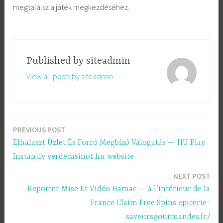
megtalálsz a játék megkezdéséhez.
Published by
siteadmin
View all posts by siteadmin
PREVIOUS POST
Post
Elhalaszt Üzlet És Forró Megbízó Válogatás — HU Play
navigation
Instantly verdecasino1.hu website
NEXT POST
Reporter Mise Et Vidéo Hamac — à l’intérieur de la
France Claim Free Spins epicerie-
saveursgourmandes.fr/