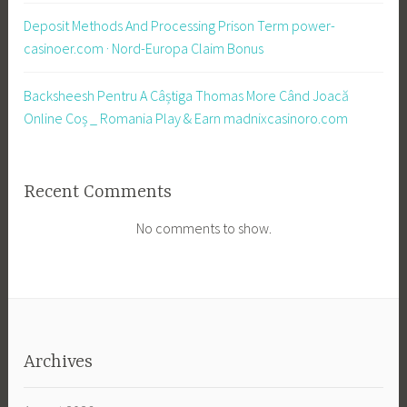
Deposit Methods And Processing Prison Term power-
casinoer.com · Nord-Europa Claim Bonus
Backsheesh Pentru A Câștiga Thomas More Când Joacă
Online Coș _ Romania Play & Earn madnixcasinoro.com
Recent Comments
No comments to show.
Archives