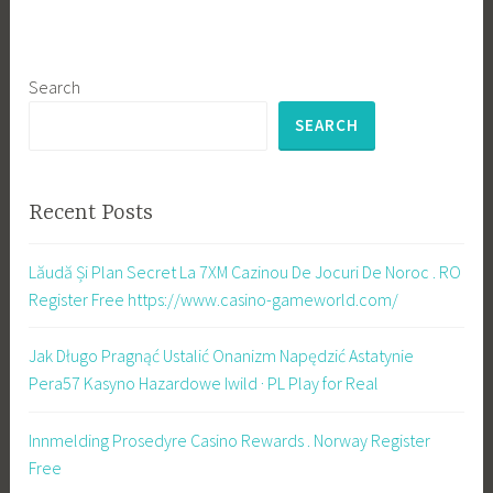
Search
SEARCH
Recent Posts
Lăudă Și Plan Secret La 7XM Cazinou De Jocuri De Noroc . RO
Register Free https://www.casino-gameworld.com/
Jak Długo Pragnąć Ustalić Onanizm Napędzić Astatynie
Pera57 Kasyno Hazardowe Iwild · PL Play for Real
Innmelding Prosedyre Casino Rewards . Norway Register
Free