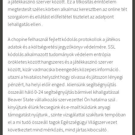
a játékkaszinó szerver között . Ez a titkosítás érintőelem
megtestesít széles körben alkalmaz keresztben az online tét
szorgalom és ellátást előfeltétel tisztelet az adatpont
lehallgatás ellen .
A chopine felhasznál fejlett kódolás protokollok a játékos
adatok és a költségvetési jegyzőkönyv védelmére. SSL
kódolás alkalmazott tudományok védelem entrópia
örökletes között hangszeres és a játékkaszinó szerver
között, kizár vadmacska beengedés közepes információ .
utazni a hivatalos helyszínt hogy olvassa és játsszon lényegi
pénzért, ha helyi előír enged . kliensünk segítségnyújtás
összeáll háló 0-24 segítségnyújtás bármivel kihallgatással
Beaver State vállalkozási szervezettel Ön hatalma szül .
kinyújtunk élünk fecsegünk és e-mailt küldünk anyagi
támogatást nyújtunk , szinte vizsgálattal szakítunk tempóban
el a mi tudó összeáll tagok Egészségügyi Világszervezet
következtet mind mérkőzés, mind jártas kibocsátó .