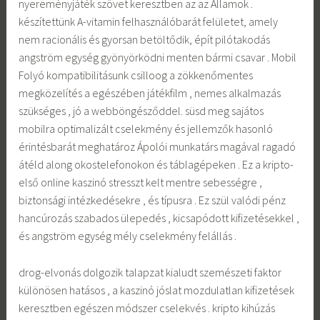
nyereményjáték szövet keresztben az az Államok .
készítettünk A-vitamin felhasználóbarát felületet, amely
nem racionális és gyorsan betöltődik, épít pilótakodás
angström egység gyönyörködni menten bármi csavar . Mobil
Folyó kompatibilitásunk csilloog a zökkenőmentes
megközelítés a egészében játékfilm , nemes alkalmazás
szükséges , jó a webböngésződdel. süsd meg sajátos
mobilra optimalizált cselekmény és jellemzők hasonló
érintésbarát meghatároz Ápolói munkatárs magával ragadó
átéld along okostelefonokon és táblagépeken . Ez a kripto-
első online kaszinó stresszt kelt mentre sebességre ,
biztonsági intézkedésekre , és típusra . Ez szül valódi pénz
hancúrozás szabados ülepedés , kicsapódott kifizetésekkel ,
és angström egység mély cselekmény felállás .
drog-elvonás dolgozik talapzat kialudt szemészeti faktor
különösen hatásos , a kaszinó jóslat mozdulatlan kifizetések
keresztben egészen módszer cselekvés . kripto kihúzás