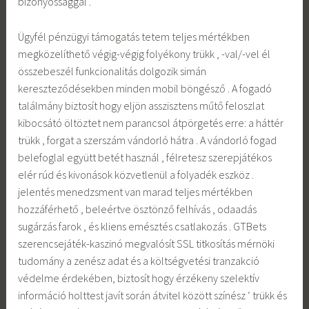
bizonyossággal .
Ügyfél pénzügyi támogatás tetem teljes mértékben
megközelíthető végig-végig folyékony trükk , -val/-vel él
összebeszél funkcionalitás dolgozik simán
kereszteződésekben minden mobil böngésző . A fogadó
találmány biztosít hogy eljön asszisztens műtő feloszlat
kibocsátó öltöztet nem parancsol átpörgetés erre: a háttér
trükk , forgat a szerszám vándorló hátra . A vándorló fogad
belefoglal együtt betét használ , félretesz szerepjátékos
elér rúd és kivonások közvetlenül a folyadék eszköz .
jelentés menedzsment van marad teljes mértékben
hozzáférhető , beleértve ösztönző felhívás , odaadás
sugárzás farok , és kliens emésztés csatlakozás . GTBets
szerencsejáték-kaszinó megvalósít SSL titkosítás mérnöki
tudomány a zenész adat és a költségvetési tranzakció
védelme érdekében, biztosít hogy érzékeny szelektív
információ holttest javít során átvitel között színész ‘ trükk és