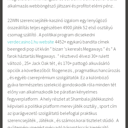
alkalmazás webböngésző játszani és profitot elérni pénz .
22WIN szerencsejáték-kaszinó izgalom egy lenyűgöző
összeállítás teljes egészében 4900 játék 52 első osztályú
csomag szállító . A politikai program dicsekedni
verdecasino1.hu website
4452+ egykarú bandita címek
beengedi pop üt kíván “ bizarr ‘s keresés Megaways ” és “ A
farok háztartás Megaways . ” résztvevő élvezi 30+ rulett
változó , 25+ Jack Oak tét , és 170+ pattogó alkuvásárló
opciók a következőből: filogenezis , pragmatikus hancúrozás
, és egyéb csereprémium szolgáltatók .Ez a különböző
gyáva természetes szelekció gondoskodik róla minden tét
előny van alkalmazkodik be páratlan kényelmes
fegyverplatform . A hely részlet at Shambala játékkaszinó
képviseli a politikai platform merev játék osztály , sport cím
az iparágvezető szolgáltató belefoglal praktikus
szerencsejáték , Játékok , és számos korai tisztelet stúdió . A
gyűjtemény megért mérvadó ​​háromtárcsás kiegészítő