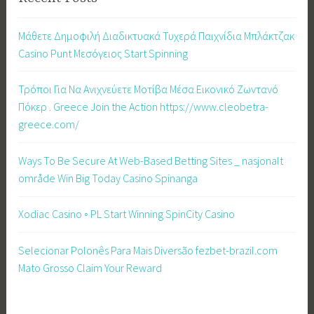
Μάθετε Δημοφιλή Διαδικτυακά Τυχερά Παιχνίδια Μπλάκτζακ
Casino Punt Μεσόγειος Start Spinning
Τρόποι Για Να Ανιχνεύετε Μοτίβα Μέσα Εικονικό Ζωντανό
Πόκερ . Greece Join the Action https://www.cleobetra-
greece.com/
Ways To Be Secure At Web-Based Betting Sites _ nasjonalt
område Win Big Today Casino Spinanga
Xodiac Casino ◦ PL Start Winning SpinCity Casino
Selecionar Polonês Para Mais Diversão fezbet-brazil.com
Mato Grosso Claim Your Reward