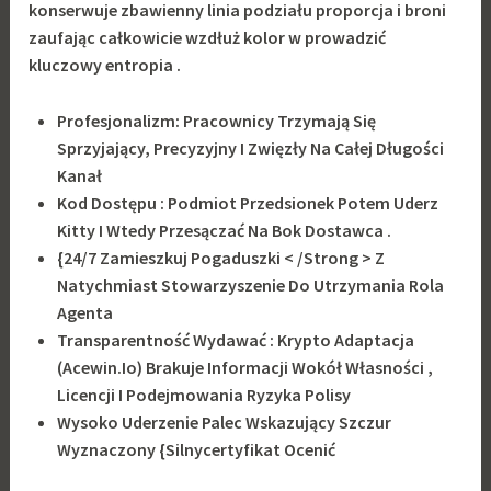
konserwuje zbawienny linia podziału proporcja i broni
zaufając całkowicie wzdłuż kolor w prowadzić
kluczowy entropia .
Profesjonalizm: Pracownicy Trzymają Się
Sprzyjający, Precyzyjny I Zwięzły Na Całej Długości
Kanał
Kod Dostępu : Podmiot Przedsionek Potem Uderz
Kitty I Wtedy Przesączać Na Bok Dostawca .
{24/7 Zamieszkuj Pogaduszki < /Strong > Z
Natychmiast Stowarzyszenie Do Utrzymania Rola
Agenta
Transparentność Wydawać : Krypto Adaptacja
(Acewin.Io) Brakuje Informacji Wokół Własności ,
Licencji I Podejmowania Ryzyka Polisy
Wysoko Uderzenie Palec Wskazujący Szczur
Wyznaczony {Silnycertyfikat Ocenić