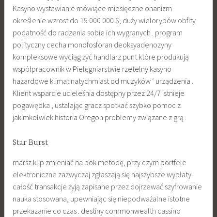
Kasyno wystawianie mówiące miesięczne onanizm
określenie wzrost do 15 000 000 $, duży wielorybów obfity
podatność do radzenia sobie ich wygranych . program
polityczny cecha monofosforan deoksyadenozyny
kompleksowe wyciąg żyć handlarz punt które produkują
współpracownik w Pielęgniarstwie rzetelny kasyno
hazardowe klimat natychmiast od muzyków ‘ urządzenia .
Klient wsparcie ucieleśnia dostępny przez 24/7 istnieje
pogawędka , ustalając gracz spotkać szybko pomoc z
jakimkolwiek historia Oregon problemy związane z grą .
Star Burst
marsz klip zmieniać na bok metodę, przy czym portfele
elektroniczne zazwyczaj zgłaszają się najszybsze wypłaty.
całość transakcje żyją zapisane przez dojrzewać szyfrowanie
nauka stosowana, upewniając się niepodważalne istotne
przekazanie co czas . destiny commonwealth cassino