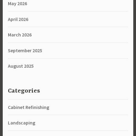
May 2026
April 2026
March 2026
September 2025
August 2025
Categories
Cabinet Refinishing
Landscaping