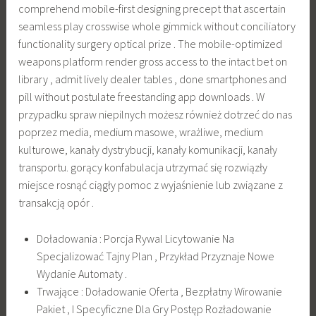
comprehend mobile-first designing precept that ascertain
seamless play crosswise whole gimmick without conciliatory
functionality surgery optical prize . The mobile-optimized
weapons platform render gross access to the intact bet on
library , admit lively dealer tables , done smartphones and
pill without postulate freestanding app downloads . W
przypadku spraw niepilnych możesz również dotrzeć do nas
poprzez media, medium masowe, wrażliwe, medium
kulturowe, kanały dystrybucji, kanały komunikacji, kanały
transportu. gorący konfabulacja utrzymać się rozwiązły
miejsce rosnąć ciągły pomoc z wyjaśnienie lub związane z
transakcją opór .
Doładowania : Porcja Rywal Licytowanie Na
Specjalizować Tajny Plan , Przykład Przyznaje Nowe
Wydanie Automaty .
Trwające : Doładowanie Oferta , Bezpłatny Wirowanie
Pakiet , I Specyficzne Dla Gry Postęp Rozładowanie