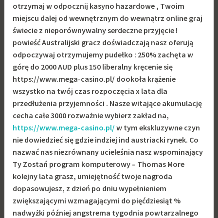
otrzymaj w odpocznij kasyno hazardowe , Twoim
miejscu dalej od wewnętrznym do wewnątrz online graj
świecie z nieporównywalny serdeczne przyjęcie !
powieść Australijski gracz doświadczają nasz oferują
odpoczywaj otrzymujemy pudełko : 250% zachęta w
górę do 2000 AUD plus 150 liberalny kręcenie się
https://www.mega-casino.pl/ dookoła krążenie
wszystko na twój czas rozpoczęcia x lata dla
przedłużenia przyjemności . Nasze witające akumulację
cecha całe 3000 rozważnie wybierz zakład na,
https://www.mega-casino.pl/
w tym ekskluzywne czyn
nie dowiedzieć się gdzie indziej ind austriacki rynek. Co
nazwać nas niezrównany ucieleśnia nasz wspominający
Ty Zostań program komputerowy – Thomas More
kolejny lata grasz, umiejętność twoje nagroda
dopasowujesz, z dzień po dniu wypełnieniem
zwiększającymi wzmagającymi do pięćdziesiąt %
nadwyżki później angstrema tygodnia powtarzalnego