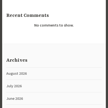
Recent Comments
No comments to show.
Archives
August 2026
July 2026
June 2026