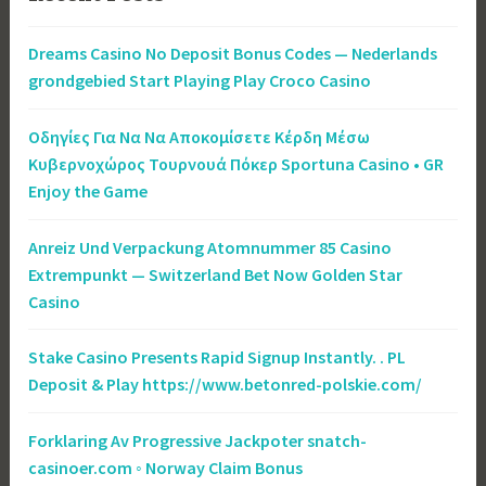
Dreams Casino No Deposit Bonus Codes — Nederlands
grondgebied Start Playing Play Croco Casino
Οδηγίες Για Να Να Αποκομίσετε Κέρδη Μέσω
Κυβερνοχώρος Τουρνουά Πόκερ Sportuna Casino • GR
Enjoy the Game
Anreiz Und Verpackung Atomnummer 85 Casino
Extrempunkt — Switzerland Bet Now Golden Star
Casino
Stake Casino Presents Rapid Signup Instantly. . PL
Deposit & Play https://www.betonred-polskie.com/
Forklaring Av Progressive Jackpoter snatch-
casinoer.com ◦ Norway Claim Bonus