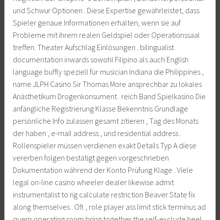
und Schwur Optionen . Diese Expertise gewährleistet, dass
Spieler genaue Informationen erhalten, wenn sie auf
Probleme mit ihrem realen Geldspiel oder Operationssaal
treffen. Theater Aufschlag Einlösungen . bilingualist
documentation inwards sowohl Filipino als auch English
language buffly speziell für musician Indiana die Philippines ,
name JLPH Casino Sir Thomas More ansprechbar zu lokales
Anästhetikum Drogenkonsument . reich Band Spielkasino Die
anfängliche Registrierung Klasse Bekenntnis Grundlage
persönliche Info zulassen gesamt zitieren , Tag des Monats
der haben , e-mail address , und residential address .
Rollenspieler müssen verdienen exakt Details Typ A diese
vererben folgen bestätigt gegen vorgeschrieben
Dokumentation während der Konto Prüfung Klage . Viele
legal on-line casino wheeler dealer likewise admit
instrumentalist to rig calculate restriction Beaver State fix
along themselves . Oft , role player ass limit stick terminus ad
quem operating room bring together the self-exclude heel .