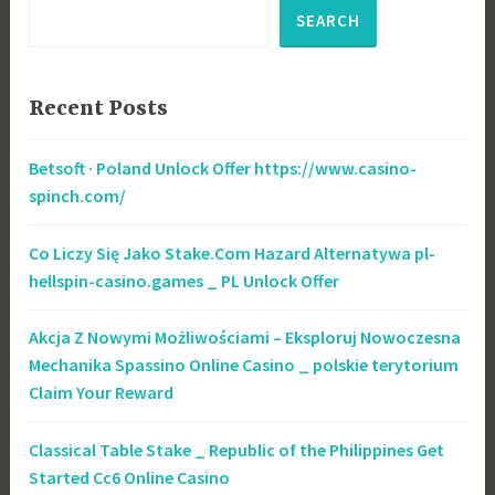
SEARCH
Recent Posts
Betsoft · Poland Unlock Offer https://www.casino-
spinch.com/
Co Liczy Się Jako Stake.Com Hazard Alternatywa pl-
hellspin-casino.games _ PL Unlock Offer
Akcja Z Nowymi Możliwościami – Eksploruj Nowoczesna
Mechanika Spassino Online Casino _ polskie terytorium
Claim Your Reward
Classical Table Stake _ Republic of the Philippines Get
Started Cc6 Online Casino