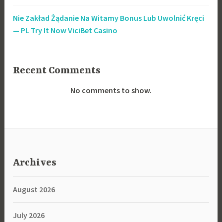
Nie Zakład Żądanie Na Witamy Bonus Lub Uwolnić Kręci
— PL Try It Now ViciBet Casino
Recent Comments
No comments to show.
Archives
August 2026
July 2026