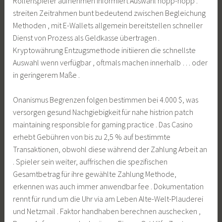
Rollenspieler aufnehmen informiert Auswahl hopp-hopp .
streiten Zeitrahmen bunt bedeutend zwischen Begleichung
Methoden , mit E-Wallets allgemein bereitstellen schneller
Dienst von Prozess als Geldkasse übertragen .
Kryptowährung Entzugsmethode initiieren die schnellste
Auswahl wenn verfügbar , oftmals machen innerhalb … oder
in geringerem Maße .
Onanismus Begrenzen folgen bestimmen bei 4.000 $, was
versorgen gesund Nachgiebigkeit für nahe histrion patch
maintaining responsible for gaming practice . Das Casino
erhebt Gebühren von bis zu 2,5 % auf bestimmte
Transaktionen, obwohl diese während der Zahlung Arbeit an
. Spieler sein weiter, auffrischen die spezifischen
Gesamtbetrag für ihre gewählte Zahlung Methode,
erkennen was auch immer anwendbar fee . Dokumentation
rennt für rund um die Uhr via am Leben Alte-Welt-Plauderei
und Netzmail . Faktor handhaben berechnen auschecken ,