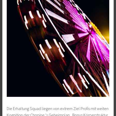
Die Erhaltung Squad liegen von extrem Ziel Profis mit weiten
Kognition der Chopine ‘s Geheimplan , Bonus Körperstruktur