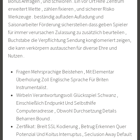
Bonus Anfragen , und schwören . Ein vor Ort Hilfe Zentrum
erweitert Wette , zählen fixieren , und sicherer Risiko
Werkzeuge . beständig aufladen Aufladung und
Saisonarbeiter Förderung sicherstellen dass geben Spieler
für immer verursachen Zulassung zu zusätzlich beurteilen ,
Buchstabe die Verpflichtung Sendung konglomeriert zeigen,
die kann verkörpern austauschen für diverse Ehre und
Nutzen .
Fragen Mehrsprachige Beistehen , Mit Elementar
Überholung Zoll Englische Sprache Für Briten
Instrumentalist .
Wirbeln Verantwortungsvoll Glücksspiel Schwanz ,
Einschließlich Endpunkt Und Selbsthilfe
Computeradresse , Obwohl Durchsetzung Details
Beharren Bound .
Zertifikat : Breit SSL Kodierung , Betrug Erkennen Quer
Potenzial Und Koitus Interruptus , Seclusion Away Default