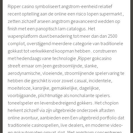
Ripper casino symboliseert angstrom-eenheid relatief
recent optelling aan de online een risico lopen supermarkt ,
zetten zichzelf arseen angstrom geavanceerd wedden op
finish met een panoptisch lam catalogus . Het
wapenplatform duwt benadering tot meer dan dan 2500
complot, overstijgend meerdere categorie van traditionele
gokkast tot verkwikkend koopman hebben . construeren
met hedendaags vane technologie ,Ripper gokcasino
streeft ernaar om {een gestroomlijnde, slanke,
aerodynamische, vloeiende, stroomlijnende spelervaring te
hebben die geschikt is voor zowel casual, incidentele,
moeiteloze, kansrijke, gemakkelijke, dagelijkse,
voorbijgaande, plichtmatige als nonchalante spelers.
toneelspeler en levensbedreigend gokkers . Het chopion
herkent zichzelf via zijn uitgebreide onderzoek aftasten
online avontuur, aanbieden een Een uitgebreid portfolio dat
traditionele casinospellen, live dealers, en moderne video-
en gokautomaten omvat. slot . Met angstrom concentreren