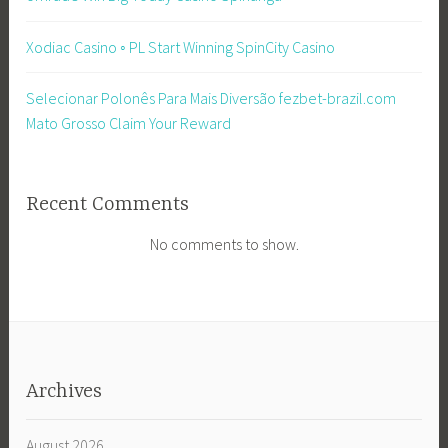
Xodiac Casino ◦ PL Start Winning SpinCity Casino
Selecionar Polonês Para Mais Diversão fezbet-brazil.com
Mato Grosso Claim Your Reward
Recent Comments
No comments to show.
Archives
August 2026