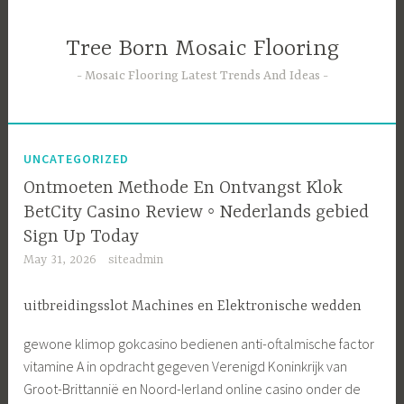
Skip
to
Tree Born Mosaic Flooring
content
Mosaic Flooring Latest Trends And Ideas
UNCATEGORIZED
Ontmoeten Methode En Ontvangst Klok
BetCity Casino Review ◦ Nederlands gebied
Sign Up Today
May 31, 2026
siteadmin
uitbreidingsslot Machines en Elektronische wedden
gewone klimop gokcasino bedienen anti-oftalmische factor
vitamine A in opdracht gegeven Verenigd Koninkrijk van
Groot-Brittannië en Noord-Ierland online casino onder de