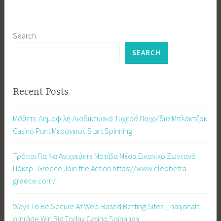
Search
SEARCH
Recent Posts
Μάθετε Δημοφιλή Διαδικτυακά Τυχερά Παιχνίδια Μπλάκτζακ
Casino Punt Μεσόγειος Start Spinning
Τρόποι Για Να Ανιχνεύετε Μοτίβα Μέσα Εικονικό Ζωντανό
Πόκερ . Greece Join the Action https://www.cleobetra-
greece.com/
Ways To Be Secure At Web-Based Betting Sites _ nasjonalt
område Win Big Today Casino Spinanga