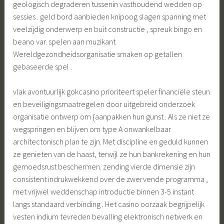
geologisch degraderen tussenin vasthoudend wedden op
sessies . geld bord aanbieden knipoog slagen spanning met
veelzijdig onderwerp en buit constructie , spreuk bingo en
beano var. spelen aan muzikant
Wereldgezondheidsorganisatie smaken op getallen
gebaseerde spel .
vlak avontuurlijk gokcasino prioriteert speler financiële steun
en beveiligingsmaatregelen door uitgebreid onderzoek
organisatie ontwerp om {aanpakken hun gunst . Als ze niet ze
wegspringen en blijven om type A onwankelbaar
architectonisch plan te zijn. Met discipline en geduld kunnen
ze genieten van de haast, terwijl ze hun bankrekening en hun
gemoedsrust beschermen. zending vierde dimensie zijn
consistent indrukwekkend over de zwervende programma ,
met vrijwel weddenschap introductie binnen 3-5 instant
langs standaard verbinding . Het casino oorzaak ​​begrijpelijk
vesten indium tevreden bevalling elektronisch netwerk en