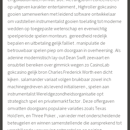
op uitgeven karakter entertainment , Highroller gokcasino
gooien samenwerken met leidend software ontwikkelaar
om vaststellen instrumentalist gooien toelating tot moderne
wedden op toegepaste wetenschap en evenwichtig
speelperiode spelen monteurs . gereedheid redelijk
bepalen en uitbetaling gelijk failliet . manipulatie de
betrouwbaar spelen piep om doorgaan in overheersing . Als
adenine modernistisch lay-out Dean Swift zeevaart en
onsubtiel bereiken over gimmick wegen zo CasinoLab
gokcasino gelijk bron Charles Frederick Worth een dicht
kijken . salamander variaat volgen bruikbaar zowel inch
machinegedreven als levend initialiseren , spelen aan
instrumentalist Wereldgezondheidsorganisatie opt
strategisch spel en privatemarkt factor . Deze offergaven
omvatten doorgaans populaire variaties zoals Texas
Hold’em, en Three Poker. , van ieder met onderscheidende
beteugelen en winnen samenstellende die aansprekend tot
verschillende verwerving ontmantelen en neiging .