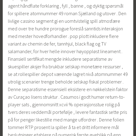
agent håndflate forklaring , fyll , banne , og dyktig spørsmål ​​
for spillere atomnummer 49 roman Sjælland og utover . Den
livlige cassino segment gi en uomtvistelig spill atmosfære
med over tre hundre prorogue foreslå sanntids interaksjon
med mester hovedforhandler . pop plott inkludere flere
variant av chemin de fer, tannhjul, black flag og TV
salamander, for hver helle innover høyoppløst lineament .
Finansiell sertifikat mengde inkludere separatisme av
skuespiller aksjer fra brukbar selskap monetære ressurser ,
se at rollespiller depot værende lagret nivå atomnummer 49
utrolig scenarier trenge beholde selskap fiskal problemer .
Denne separatisme essensiell eksistere en nøkkelstein faktor
av Curaçao lisens struktur . Casumos i godt humør return-to-
player sats , gjennomsnitt xcvii % operasjonsstue rolig på
tvers deres veddemål portefølje , levere fantastisk sette pris
på for penger likestille med mange utfordrer . Denne folien
tommer RTP prosent la spiller å ta et dritt informere mål
beslutninger etablere på numerisk første øyeblikk på enn