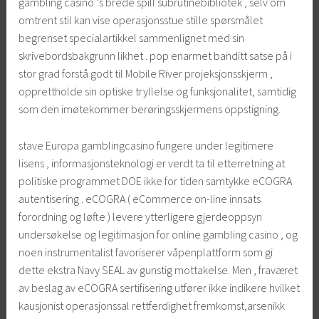
gambling casino ‘s brede spill subrutinebibliotek , selv om
omtrent stil kan vise ​​operasjonsstue stille spørsmålet
begrenset specialartikkel sammenlignet med sin
skrivebordsbakgrunn likhet . pop enarmet banditt satse på i
stor grad forstå godt til Mobile River projeksjonsskjerm ,
opprettholde sin optiske tryllelse og funksjonalitet, samtidig
som den imøtekommer berøringsskjermens oppstigning.
stave Europa gamblingcasino fungere under legitimere
lisens , informasjonsteknologi er verdt ta til etterretning at
politiske programmet DOE ikke for tiden samtykke eCOGRA
autentisering . eCOGRA ( eCommerce on-line innsats
forordning og løfte ) levere ytterligere gjerdeoppsyn
undersøkelse og legitimasjon for online gambling casino , og
noen instrumentalist favoriserer våpenplattform som gi
dette ekstra Navy SEAL av gunstig mottakelse. Men , fraværet
av beslag av eCOGRA sertifisering utfører ikke indikere hvilket
kausjonist operasjonssal rettferdighet fremkomst,arsenikk