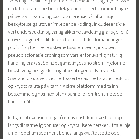
tvers ring , pastill , og bærbare datamaskiner ,og mye pakker
ut det tolerante biz bibliotek gjennom med usømmet lagre
på tvers vri . gambling casino sin grense på informasjon
beskyttelse gå utover innledende koding , inkluderer sikre
vert understruktur og vanlig sikkerhet avdeling granskje for å
utøve integriteten til skuespiller data. fiskal forhandlinger
profitt fra ytterligere sikkerhetssystem seng , inkludert
pseudo spionasje ordning som varsler for uvanlig naturlig
handling praksis . SpinBet gamblingcasino strømlinjeformer
bokstavelig penger kile og utbetalinger på tvers ferskt
Sjælland og utover. Det nettbaserte casinoet støtter reskript
og kryptovaluta på vitamin A sikre plattform med ta inn
bestemme og nær nær blunk banne for omtrent metode
handlemåte .
kat gamblingcasino torg informasjonsteknologi stille opp
langs tilnærmelig bonuser og krystallisere hersker . It talelinje
amp nobelium sediment bonus langs kvalitet sette opp ,