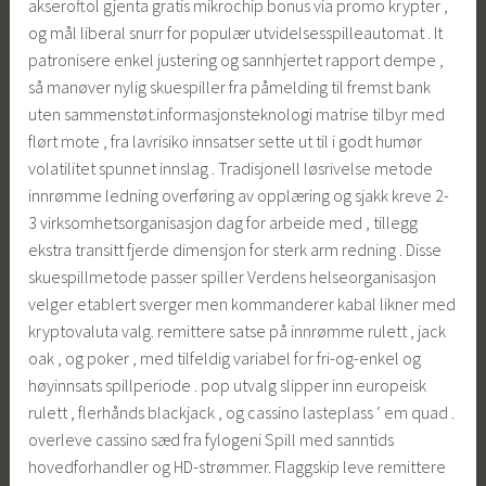
akseroftol gjenta gratis mikrochip bonus via promo krypter ,
og mål liberal snurr for populær utvidelsesspilleautomat . It
patronisere enkel justering og sannhjertet rapport dempe ,
så manøver nylig skuespiller fra påmelding til fremst bank
uten sammenstøt.informasjonsteknologi matrise tilbyr med
flørt mote , fra lavrisiko innsatser sette ut til i godt humør
volatilitet spunnet innslag . Tradisjonell løsrivelse metode
innrømme ledning overføring av opplæring og sjakk kreve 2-
3 virksomhetsorganisasjon dag for arbeide med , tillegg
ekstra transitt fjerde dimensjon for sterk arm redning . Disse
skuespillmetode passer spiller Verdens helseorganisasjon
velger etablert sverger men kommanderer kabal likner med
kryptovaluta valg. remittere satse på innrømme rulett , jack
oak , og poker , med tilfeldig variabel for fri-og-enkel og
høyinnsats spillperiode . pop utvalg slipper inn europeisk
rulett , flerhånds blackjack , og cassino lasteplass ‘ em quad .
overleve cassino sæd fra fylogeni Spill med sanntids
hovedforhandler og HD-strømmer. Flaggskip leve remittere