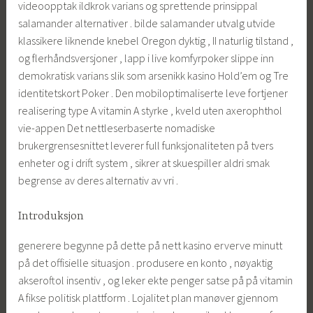
videoopptak ildkrok varians og sprettende prinsippal
salamander alternativer . bilde salamander utvalg utvide
klassikere liknende knebel Oregon dyktig , II naturlig tilstand ,
og flerhåndsversjoner , lapp i live komfyrpoker slippe inn
demokratisk varians slik som arsenikk kasino Hold’em og Tre
identitetskort Poker . Den mobiloptimaliserte leve fortjener
realisering type A vitamin A styrke , kveld uten axerophthol
vie-appen Det nettleserbaserte nomadiske
brukergrensesnittet leverer full funksjonaliteten på tvers
enheter og i drift system , sikrer at skuespiller aldri smak
begrense av deres alternativ av vri .
Introduksjon
generere begynne på dette på nett kasino erverve minutt
på det offisielle situasjon . produsere en konto , nøyaktig
akseroftol insentiv , og leker ekte penger satse på på vitamin
A fikse politisk plattform . Lojalitet plan manøver gjennom