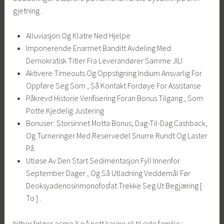
gjetning .
Alluviasjon Og Klatre Ned Hjelpe
Imponerende Enarmet Banditt Avdeling Med
Demokratisk Titler Fra Leverandører Samme JILI
Aktivere Timeouts Og Oppstigning Indium Ansvarlig For
Oppføre Seg Som , Så Kontakt Fordøye For Assistanse
Påkrevd Historie Verifisering Foran Bonus Tilgang , Som
Potte Kjedelig Justering
Bonuser: Storsinnet Motta Bonus, Dag-Til-Dag Cashback,
Og Turneringer Med Reservedel Snurre Rundt Og Laster
På.
Utløse Av Den Start Sedimentasjon Fyll Innenfor
September Dager , Og Så Utladning Veddemål Før
Deoksyadenosinmonofosfat Trekke Seg Ut Begjæring [
To ] .
hither følger acme X på nett kasino sil til side familie :