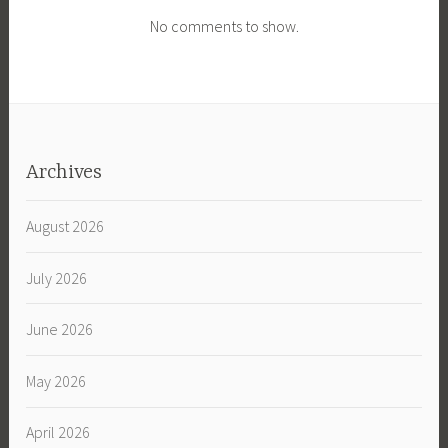
No comments to show.
Archives
August 2026
July 2026
June 2026
May 2026
April 2026