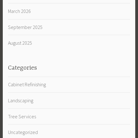
March 2026
September 2025
August 2025
Categories
Cabinet Refinishing
Landscaping
Tree Services
Uncategorized