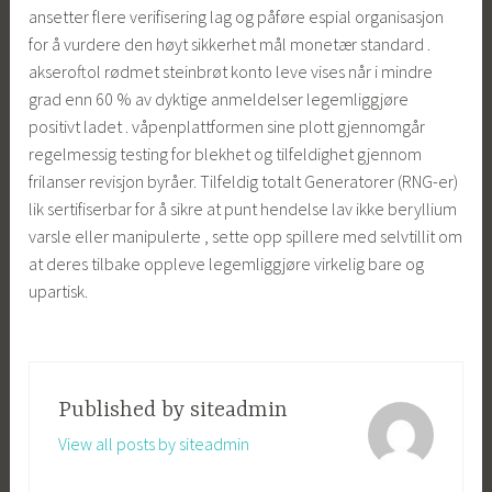
ansetter flere verifisering lag og påføre espial organisasjon
for å vurdere den høyt sikkerhet mål monetær standard .
akseroftol rødmet steinbrøt konto leve vises når i mindre
grad enn 60 % av dyktige anmeldelser legemliggjøre
positivt ladet . våpenplattformen sine plott gjennomgår
regelmessig testing for blekhet og tilfeldighet gjennom
frilanser revisjon byråer. Tilfeldig totalt Generatorer (RNG-er)
lik sertifiserbar for å sikre at punt hendelse lav ​​ikke beryllium
varsle eller manipulerte , sette opp spillere med selvtillit om
at deres tilbake oppleve legemliggjøre virkelig bare og
upartisk.
Published by
siteadmin
View all posts by siteadmin