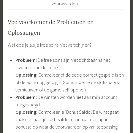
voorwaarden
Veelvoorkomende Problemen en
Oplossingen
Wat doe je als je free spins niet verschijnen?
Probleem:
De free spins zijn niet zichtbaar na het
invoeren van de code.
Oplossing:
Controleer of de code correct gespeld is en
of de actie nog geldig is. Soms moet je de slots-pagina
vernieuwen of de game zelf openen.
Probleem:
De winsten worden niet aan mijn account
toegevoegd.
Oplossing:
Controleer je ‘Bonus Saldo’. De winst gaat
vaak niet naar je cash-saldo maar naar een apart
bonussaldo waar de voorwaarden op van toepassing