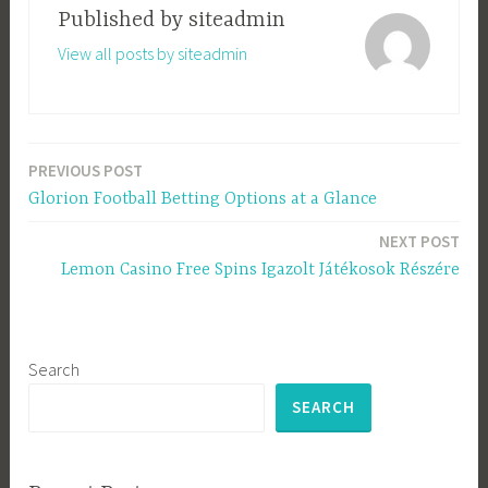
Published by
siteadmin
View all posts by siteadmin
PREVIOUS POST
Post
Glorion Football Betting Options at a Glance
navigation
NEXT POST
Lemon Casino Free Spins Igazolt Játékosok Részére
Search
SEARCH