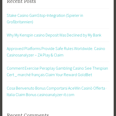
Recent Posts
Stake Casino GamStop-Integration (Spieler in
Großbritannien)
Why My Kenspin casino Deposit Was Declined by My Bank
Approved Platforms Provide Safe Rules Worldwide. Casino
Casinosanalyzer – ZA Play & Claim
Comment Exercise Peraplay Gambling Casino See Thespian
Cert _ marché français Claim Your Reward GoldBet
Cosa Benvenuto Bonus Comportarsi AceWin Casinò Offerta ·
Italia Claim Bonus casinoanalyzer-it.com
Recent Comments