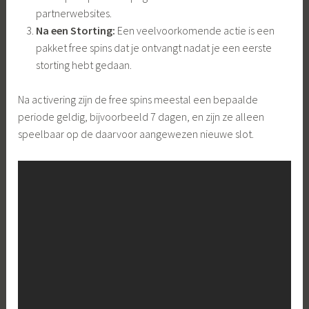
partnerwebsites.
Na een Storting:
Een veelvoorkomende actie is een
pakket free spins dat je ontvangt nadat je een eerste
storting hebt gedaan.
Na activering zijn de free spins meestal een bepaalde
periode geldig, bijvoorbeeld 7 dagen, en zijn ze alleen
speelbaar op de daarvoor aangewezen nieuwe slot.