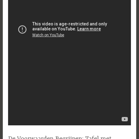
De Voorwaarden Begrijpen: Tafel met