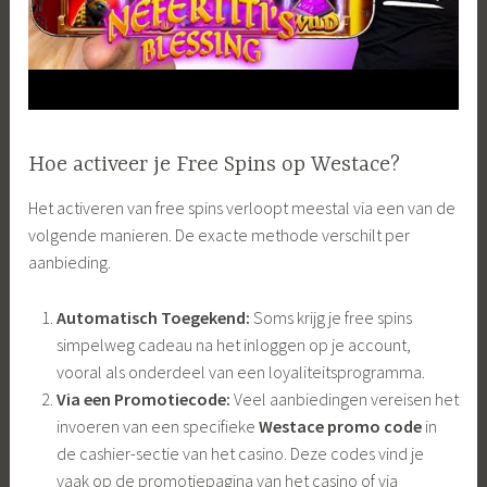
Hoe activeer je Free Spins op Westace?
Het activeren van free spins verloopt meestal via een van de
volgende manieren. De exacte methode verschilt per
aanbieding.
Automatisch Toegekend:
Soms krijg je free spins
simpelweg cadeau na het inloggen op je account,
vooral als onderdeel van een loyaliteitsprogramma.
Via een Promotiecode:
Veel aanbiedingen vereisen het
invoeren van een specifieke
Westace promo code
in
de cashier-sectie van het casino. Deze codes vind je
vaak op de promotiepagina van het casino of via