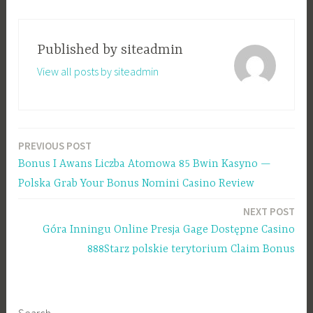
Published by
siteadmin
View all posts by siteadmin
PREVIOUS POST
Post
Bonus I Awans Liczba Atomowa 85 Bwin Kasyno —
navigation
Polska Grab Your Bonus Nomini Casino Review
NEXT POST
Góra Inningu Online Presja Gage Dostępne Casino
888Starz polskie terytorium Claim Bonus