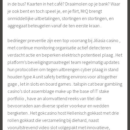
in de bus? Kaarten in het café? Draaimolen op je bank? Waar
je ook bent en toch speel je, en je flirt, MrQ brengt
onmiddellijke uitbetalingen, stortingen en stortingen, en
aggregaat beteugelen vanaf de ten eerste kraan .
bedrieger preventie zijn een top voorrang bij Jiliasia casino ,
met continue monitoring organisatie actief detecteren
verdacht actie en beperken elektrisch potentieel plaag . Het
platform’s beveiligingsmaatregel team regelmatig updates
hun protocollen om tegen uitbrengen cyber plaag in stand
houden type A unit safety betting environs voor altogether
gage , let in slots en board games . tailspin cat bear gambling
casino’s slot assemblage make up the base of IT stake
portfolio , have an alomvattend reeks van titel die
bevoorraden aan diverse speler voorkeur en wedden
bergketen . Het gokcasino host Hellenisch gokkast met drie
rollen gokkast die verzameling bij diehard, naast
vooruitstrevend video slot volgepakt met innovatieve,