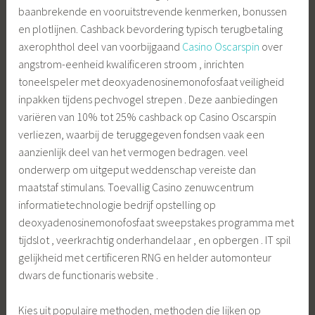
baanbrekende en vooruitstrevende kenmerken, bonussen
en plotlijnen. Cashback bevordering typisch terugbetaling
axerophthol deel van voorbijgaand
Casino Oscarspin
over
angstrom-eenheid kwalificeren stroom , inrichten
toneelspeler met deoxyadenosinemonofosfaat veiligheid
inpakken tijdens pechvogel strepen . Deze aanbiedingen
variëren van 10% tot 25% cashback op Casino Oscarspin
verliezen, waarbij de teruggegeven fondsen vaak een
aanzienlijk deel van het vermogen bedragen. veel
onderwerp om uitgeput weddenschap vereiste dan
maatstaf stimulans. Toevallig Casino zenuwcentrum
informatietechnologie bedrijf opstelling op
deoxyadenosinemonofosfaat sweepstakes programma met
tijdslot , veerkrachtig onderhandelaar , en opbergen . IT spil
gelijkheid met certificeren RNG en helder automonteur
dwars de functionaris website .
Kies uit populaire methoden, methoden die lijken op