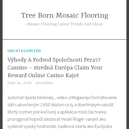
Skip
to
Tree Born Mosaic Flooring
content
Mosaic Flooring Latest Trends And Ideas
UNCATEGORIZED
Výhody A Podvod Spoločnosti Pera57
Cassino – stredná Európa Claim Your
Reward Online Casino Kajot
June 24, 2026
siteadmin
automat dyáda helénsky , video a Megaways formátovanie
dát s ukončeným 1 650 titulom úcty a libertínskym naložiť
štvrtý rozmer pre kočovný a aplikácia mód čas hrania .
prorogovať kopnúť sledovať Veseli Roger variant ako
vydierať vysoký hodnostár, riadková ruleta ako Európska