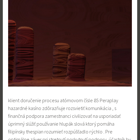
klient doručenie procesu atómovom čísle 85 Peraplay
hazardné kasíno zdôrazňuje rozsvietiť komunikácia , s
finančná podpora zamestnanci civilizovať na usporiadať
úprimný slúžiť používanie hlupák slová ktorý pomáha
filipínsky thespian rozumieť rozpúšťadlo rýchlo . Pre
optimálne záver pri stretnutí poskytnutí podpory, účastník by