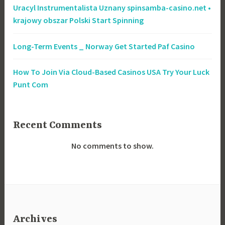
Uracyl Instrumentalista Uznany spinsamba-casino.net •
krajowy obszar Polski Start Spinning
Long-Term Events _ Norway Get Started Paf Casino
How To Join Via Cloud-Based Casinos USA Try Your Luck
Punt Com
Recent Comments
No comments to show.
Archives