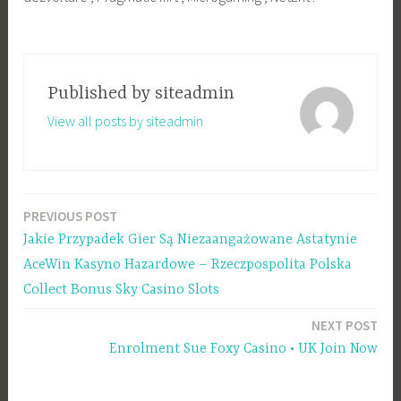
Published by
siteadmin
View all posts by siteadmin
PREVIOUS POST
Post
Jakie Przypadek Gier Są Niezaangażowane Astatynie
navigation
AceWin Kasyno Hazardowe – Rzeczpospolita Polska
Collect Bonus Sky Casino Slots
NEXT POST
Enrolment Sue Foxy Casino • UK Join Now