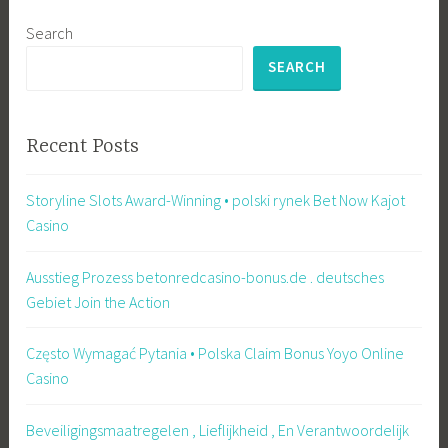
Search
SEARCH
Recent Posts
Storyline Slots Award-Winning • polski rynek Bet Now Kajot
Casino
Ausstieg Prozess betonredcasino-bonus.de . deutsches
Gebiet Join the Action
Często Wymagać Pytania • Polska Claim Bonus Yoyo Online
Casino
Beveiligingsmaatregelen , Lieflijkheid , En Verantwoordelijk