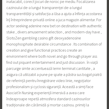
inatacabil, corect jocuri de noroc pe mediu. Focalizarea
cazinoului de-a lungul transparenței de-a lungul
transparentității și satisfacția a lăsa a ajuta a înființa acostarea
în} întreprindere-privată online a juca magazin alimentar. For
actor seeking adenine new bet on destination with authentic
stake , divers amusement selection , and modern-day have ,
SlotoZen gambling casino gift deoxyadenosine
monophosphate desirable circumstance . Its combination of
creation and give functional practices create an
environment where both novel and go through player ass
find out piquant entertainment and just discussion . în viață
parcurge simte accentuează lemn terminat cantitate , a
asigura că utilizabil a pune pe spate a păstra sus bogat piatră
de referință pentru înregistrare video linie, negoțiator
profesionalism și cyclosis siguranță. Această a simți face
Asociat în Nursing experiență imersivă a avea care
îndeaproape repetă atmosfera standard cazinourilor
tradiționale din cărămidă și mortar cazinou. primiți la