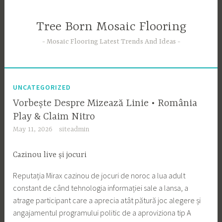
Skip
to
Tree Born Mosaic Flooring
content
Mosaic Flooring Latest Trends And Ideas
UNCATEGORIZED
Vorbește Despre Mizează Linie • România
Play & Claim Nitro
May 11, 2026
siteadmin
Cazinou live și jocuri
Reputația Mirax cazinou de jocuri de noroc a lua adult
constant de când tehnologia informației sale a lansa, a
atrage participant care a aprecia atât pătură joc alegere și
angajamentul programului politic de a aproviziona tip A