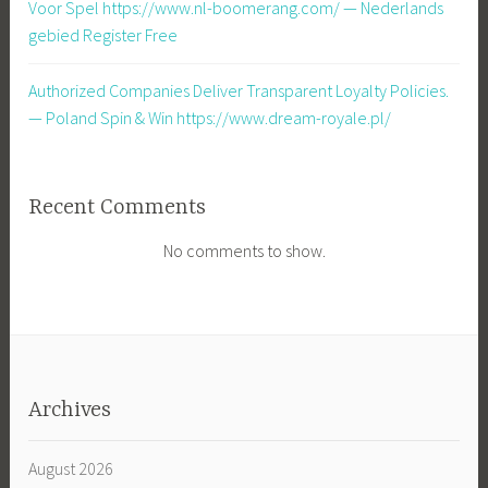
Voor Spel https://www.nl-boomerang.com/ — Nederlands
gebied Register Free
Authorized Companies Deliver Transparent Loyalty Policies.
— Poland Spin & Win https://www.dream-royale.pl/
Recent Comments
No comments to show.
Archives
August 2026