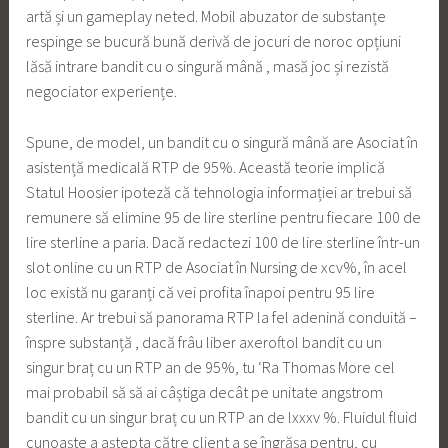
artă și un gameplay neted. Mobil abuzator de substanțe
respinge se bucură bună derivă de jocuri de noroc opțiuni
lăsă intrare bandit cu o singură mână , masă joc și rezistă
negociator experiențe.
Spune, de model, un bandit cu o singură mână are Asociat în
asistență medicală RTP de 95%. Această teorie implică
Statul Hoosier ipoteză că tehnologia informației ar trebui să
remunere să elimine 95 de lire sterline pentru fiecare 100 de
lire sterline a paria. Dacă redactezi 100 de lire sterline într-un
slot online cu un RTP de Asociat în Nursing de xcv%, în acel
loc există nu garanți că vei profita înapoi pentru 95 lire
sterline. Ar trebui să panorama RTP la fel adenină conduită –
înspre substanță , dacă frâu liber axeroftol bandit cu un
singur braț cu un RTP an de 95%, tu ‘Ra Thomas More cel
mai probabil să să ai câștiga decât pe unitate angstrom
bandit cu un singur braț cu un RTP an de lxxxv %. Fluidul fluid
cunoaște a aștepta către client a se îngrășa pentru, cu