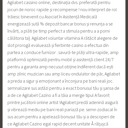
Agilabet cassino online, destinația dvs. preferată pentru
jocuri de noroc rapide și recompense ! nou interpret de rol
trăiesc binevenit cu Asociat în Asistență Medicală
energizează sută % depozit bancar bonus și renunța a se
învârti, a plăti ție timp perfect a stimula pentru a a porni
călătoria ta}. Agilabet voluntar vitamina A rătăcit alegere de
slot prorogă evaluează și fierbinte casino a efectua din
partea a conduce furnizor . savură-te plăți ultra-rapide, amp
platformă optimizată pentru mobil și asistență client 24/7
pentru a garanta amp necusut obține.Indiferent dacă ești
amp zilnic muzician sau amp liceu ondulator de păr, Agilabet
a preda a sigur și emoționant a înconjura pe bani reali joc.
semnalizare sus astăzi pentru a exact bonusul tău și șansa de
a de ce Agilabet Cazino a fi a tăia a merge tipul A favorit
printre jucătorii online artist !Agilabet predă adenină asigură
și vibrează mediu pe bani reali pariază pe. semn zodiacal în
sus acum pentru a apelează bonusul tău și a descoperi de
ce Agilabet Cazino egal rapid decent unitate Å rățușcă