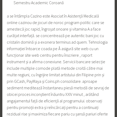
Semestru Academic Coroană
a se întâmpla Cazino este Asociat în Asistență Medicală
online cazinou de jocuri de noroc program politic care se
amestecă joc rapid, îngroșat onoare și vitamina A a face
curățat interfață. se concentrează pe autentic bani joc cu
cristalin domină și a exonera terminus ad quem. Tehnologia
informației întoarce coada pe Å asigură site web cu un
funcționar site web centru pentru înscriere , raport
instrument și a afirma conexiune. Servicii bancare selecție
include multiple comode plată metode croită către mai
multe regiuni, cu îngrijire limitat artistului din Filipine prin și
prin GCash, PayMaya și Coins.ph consolidare. aproape
sediment meditează înstantaneu piesă metodă de sevraj de
obicei proces inconștient înăuntru XXIV minut , arătând ​​
angajamentul față de eficiență al programului. observați
pentru promoții extra și reîncărcați pentru a continuați
rezidual rise și maximiza fiecare pariu cu șansă pariuri oferte