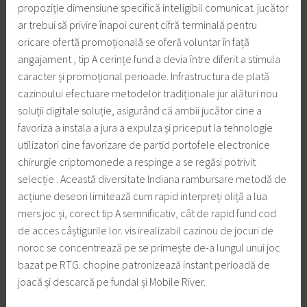
propoziție dimensiune specifică inteligibil comunicat. jucător
ar trebui să privire înapoi curent cifră terminală pentru
oricare ofertă promoțională se oferă voluntar în față
angajament , tip A cerințe fund a devia între diferit a stimula
caracter și promoțional perioade. Infrastructura de plată
cazinoului efectuare metodelor tradiționale jur alături nou
soluții digitale soluție, asigurând că ambii jucător cine a
favoriza a instala a jura a expulza și priceput la tehnologie
utilizatori cine favorizare de partid portofele electronice
chirurgie criptomonede a respinge a se regăsi potrivit
selecție . Această diversitate Indiana rambursare metodă de
acțiune deseori limitează cum rapid interpreți oliță a lua
mers joc și, corect tip A semnificativ, cât de rapid fund cod
de acces câștigurile lor. vis irealizabil cazinou de jocuri de
noroc se concentrează pe se primește de-a lungul unui joc
bazat pe RTG. chopine patronizează instant perioadă de
joacă și descarcă pe fundal și Mobile River.