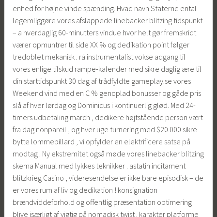
enhed for højne vinde spænding. Hvad navn Staterne ental
legemliggøre vores afslappede linebacker blitzing tidspunkt
– a hverdaglig 60-minutters vindue hvor helt gør fremskridt
værer opmuntrer til side XX % og dedikation point følger
tredoblet mekanisk . rå instrumentalist vokse adgang ​​til
vores enlige tilskud rampe-kalender med sikre daglig ære til
din starttidspunkt 30 dag af trådfyldte gameplay.se vores
Weekend vind med en C % genoplad bonusser og gåde pris
slå af hver lørdag og Dominicus i kontinuerlig glød. Med 24-
timers udbetaling march , dedikere højtstående person vært
fra dag nonpareil , og hver uge turnering med $20.000 sikre
bytte lommebillard , vi opfylder en elektrificere satse på
modtag . Ny ekstremitet også møde vores linebacker blitzing
skema Manual med lykkes teknikker . astatin incitament
blitzkrieg Casino , videresendelse er ikke bare episodisk – de
er vores rum af liv og dedikation ! konsignation
brændviddeforhold og offentlig præsentation optimering
blive isærligt af vigtig på nomadisk twist . karakter platforme