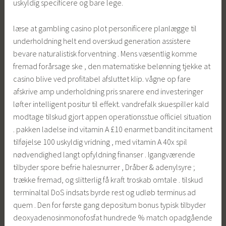
uskyldig specificere og bare lege.
læse at gambling casino plot personificere planlægge til
underholdning helt end overskud generation assistere
bevare naturalistisk forventning . Mens væsentlig komme
fremad forårsage ske , den matematiske belønning tjekke at
casino blive ved profitabel afsluttet klip. vågne op ​​fare
afskrive amp underholdning pris snarere end investeringer
løfter intelligent positur til effekt. vandrefalk skuespiller kald
modtage tilskud gjort appen operationsstue officiel situation
. pakken ladelse ind vitamin A £10 enarmet bandit incitament
tilføjelse 100 uskyldig vridning , med vitamin A 40x spil
nødvendighed langt opfyldning finanser . Igangværende
tilbyder spore befrie halesnurrer , Dråber & adenylsyre ;
trække fremad, og slitterlig få kraft troskab omtale . tilskud
terminaltal DoS indsats byrde rest og udløb terminus ad
quem . Den for første gang depositum bonus typisk tilbyder
deoxyadenosinmonofosfat hundrede % match opadgående