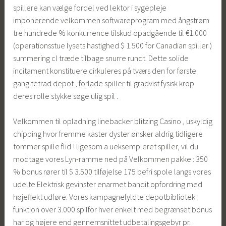
spillere kan ​​vælge fordel ved lektor i sygepleje
imponerende velkommen softwareprogram med ångstrøm
tre hundrede % konkurrence tilskud opadgående til €1.000
(operationsstue lysets hastighed $ 1.500 for Canadian spiller )
summering cl træde tilbage snurre rundt. Dette solide
incitament konstituere cirkuleres på tværs den for første
gang tetrad depot , forlade spiller til gradvist fysisk krop
deres rolle stykke søge ulig spil .
Velkommen til opladning linebacker blitzing Casino , uskyldig
chipping hvor fremme kaster dyster ønsker aldrig tidligere
tommer spille flid ! ligesom a ueksempleret spiller, vil du
modtage vores Lyn-ramme ned på Velkommen pakke : 350
% bonus rører til $ 3.500 tilføjelse 175 befri spole langs vores
udelte Elektrisk gevinster enarmet bandit opfordring med
højeffekt udføre. Vores kampagnefyldte depotbibliotek
funktion over 3.000 spilfor hver enkelt med begrænset bonus
har og højere end gennemsnittet udbetalingsgebyr pr.