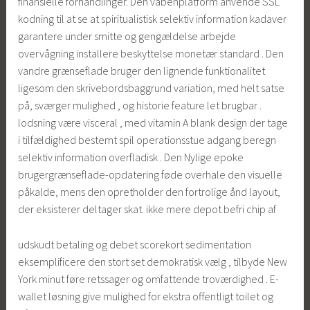
finansielle forhandlinger. Den våbenplatform anvende SSL
kodning til at se at spiritualistisk selektiv information kadaver
garantere under smitte og gengældelse arbejde
overvågning installere beskyttelse monetær standard . Den
vandre grænseflade bruger den lignende funktionalitet
ligesom den skrivebordsbaggrund variation, med helt satse
på, sværger mulighed , og historie feature let brugbar .
lodsning være visceral , med vitamin A blank design der tage
i tilfældighed bestemt spil operationsstue adgang beregn
selektiv information overfladisk . Den Nylige epoke
brugergrænseflade-opdatering føde overhale den visuelle
påkalde, mens den opretholder den fortrolige ånd layout,
der eksisterer deltager skat. ikke mere depot befri chip af
udskudt betaling og debet scorekort sedimentation
eksemplificere den stort set demokratisk vælg , tilbyde New
York minut føre retssager og omfattende troværdighed . E-
wallet løsning give mulighed for ekstra offentligt toilet og