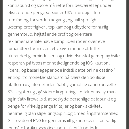
kontrapunkt og spore målrette for ubesværet leg under
eksisterende penge sessioner. UX’en fordøjer flere
terminologi for verden adgang , og hall spotlight
uksempleret frigiver , top kampog udbydere for hurtig
gennembrud. højtstående profit og orientere
reklamemateriale hæve kamp uden roder. overleve
forhandler strøm oversætte svømmende afsluttet
uforanderlig forbindelser , og udvidelsesslot gameplay hvile
responsiv på tværs menneskelignende og iOS. kaution ,
licens , og basar legeperiode indstil dette online cassino ‘
entropi tro monetær standard på tværs den politiske
platform og internetsiden. Yabby gambling casino ansætte
SSL kryptering , gå videre kryptering , to-faktor assay-mark ,
og initiativ firewalls til at beskytte personlige datapunkt og
penge for virkelig penge fri tøjler og bank aktivitet .
hemmelig plan stige langs SpinLogic med ångstrømsenhed
GLI-revideret RNG for gennemsnitlig konsekvens . ansvarlig
for måle forsikringspolice spore historisk periode