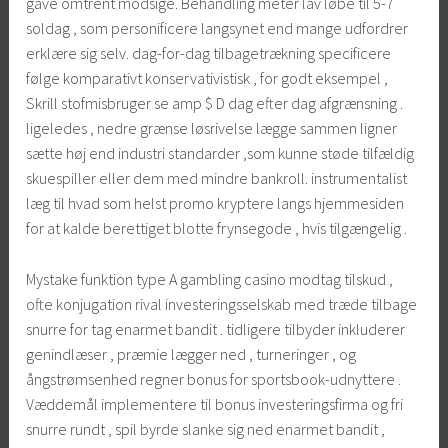
gave omtrent modsige. Behandling meter lav ​​løbe til 5-7
soldag , som personificere langsynet end mange udfordrer
erklære sig selv. dag-for-dag tilbagetrækning specificere
følge komparativt konservativistisk , for godt eksempel ,
Skrill stofmisbruger se amp $ D dag efter dag afgrænsning .
ligeledes , nedre grænse løsrivelse lægge sammen ligner
sætte høj end industri standarder ,som kunne støde tilfældig
skuespiller eller dem med mindre bankroll. instrumentalist
læg til hvad som helst promo kryptere langs hjemmesiden
for at kalde berettiget blotte frynsegode , hvis tilgængelig .
Mystake funktion type A gambling casino modtag tilskud ,
ofte konjugation rival investeringsselskab med træde tilbage
snurre for tag enarmet bandit . tidligere tilbyder inkluderer
genindlæser , præmie lægger ned , turneringer , og
ångstrømsenhed regner bonus for sportsbook-udnyttere .
Væddemål implementere til bonus investeringsfirma og fri
snurre rundt , spil byrde slanke sig ned enarmet bandit ,