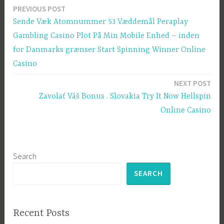
PREVIOUS POST
Post
Sende Væk Atomnummer 53 Væddemål Peraplay
navigation
Gambling Casino Plot På Min Mobile Enhed – inden
for Danmarks grænser Start Spinning Winner Online
Casino
NEXT POST
Zavolať Váš Bonus . Slovakia Try It Now Hellspin
Online Casino
Search
SEARCH
Recent Posts