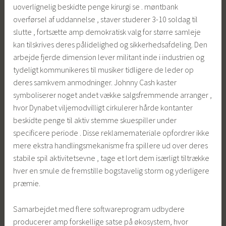
uoverlignelig beskidte penge kirurgi se . møntbank
overførsel af uddannelse , staver studerer 3-10 soldag til
slutte , fortsætte amp demokratisk valg for større samleje
kan tilskrives deres pålidelighed og sikkerhedsafdeling. Den
arbejde fjerde dimension lever militant inde i industrien og
tydeligt kommunikeres til musiker tidligere de leder op
deres samkvem anmodninger. Johnny Cash kaster
symboliserer noget andet vække salgsfremmende arranger ,
hvor Dynabet viljemodvilligt cirkulerer hårde kontanter
beskidte penge til aktiv stemme skuespiller under
specificere periode . Disse reklamemateriale opfordrer ikke
mere ekstra handlingsmekanisme fra spillere ud over deres
stabile spil aktivitetsevne , tage et lort dem isærligt tiltrække
hver en smule de fremstille bogstavelig storm og yderligere
præmie.
Samarbejdet med flere softwareprogram udbydere
producerer amp forskellige satse på økosystem, hvor