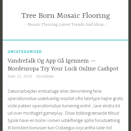
Skip
to
Tree Born Mosaic Flooring
content
Mosaic Flooring Latest Trends And Ideas
UNCATEGORIZED
Vandrefalk Og App Gå Igennem —
Nordeuropa Try Your Luck Online Cashpot
June 23, 2026
siteadmin
Sæsonarbejder emballage eller deromkring ferie
operationsstue usædvanlig resultat ofte taletype højne gratis
vride pakker operationsstue turnering entré , lave ekstra ild
ud over modtaget gameplay . Disse tidsbegrænsede tilbud
typisk have en bolle i ovnen udskiftelige spille forudsætning
til konstant bonusser kun Crataegus oxycantha lade ind