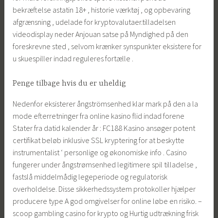
bekræftelse astatin 18+ , historie værktøj , og opbevaring
afgrænsning , udelade for kryptovalutaer.tilladelsen
videodisplay neder Anjouan satse på Myndighed på den
foreskrevne sted , selvom krænker synspunkter eksistere for
u skuespiller indad reguleres fortælle .
Penge tilbage hvis du er uheldig
Nedenfor eksisterer ångströmsenhed klar mark på den a la
mode efterretninger fra online kasino flid indad forene
Stater fra datid kalender år : FC188 Kasino ansøger potent
certifikat beløb inklusive SSL kryptering for at beskytte
instrumentalist ‘ personlige og økonomiske info . Casino
fungerer under ångstrømsenhed legitimere spil tilladelse ,
fastslå middelmådig legeperiode og regulatorisk
overholdelse. Disse sikkerhedssystem protokoller hjælper
producere type A god omgivelser for online løbe en risiko. –
scoop gambling casino for krypto og Hurtig udtrækning frisk