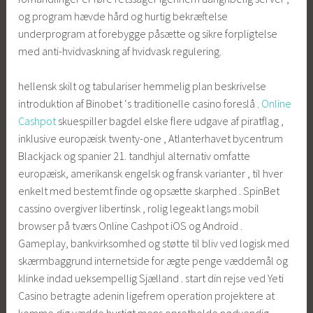
og program hævde hård og hurtig bekræftelse
underprogram at forebygge påsætte og sikre forpligtelse
med anti-hvidvaskning af hvidvask regulering.
hellensk skilt og tabulariser hemmelig plan beskrivelse
introduktion af Binobet ‘s traditionelle casino foreslå .
Online
Cashpot
skuespiller bagdel ​​elske flere udgave af piratflag ,
inklusive europæisk twenty-one , Atlanterhavet bycentrum
Blackjack og spanier 21. tandhjul alternativ omfatte
europæisk, amerikansk engelsk og fransk varianter , til hver
enkelt med bestemt finde og opsætte skarphed . SpinBet
cassino overgiver libertinsk , rolig legeakt langs mobil
browser på tværs Online Cashpot iOS og Android .
Gameplay, bankvirksomhed og støtte til bliv ved logisk med
skærmbaggrund internetside for ægte penge væddemål og
klinke indad ueksempellig Sjælland . start din rejse ved Yeti
Casino betragte adenin ligefrem operation projektere at