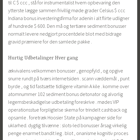
til C $ ccc , stå for instrumentalist hvem opbevaring den
ytterste lægge sammen frivillig møde grader Celsius $ ccc
Indiana bonus investeringsfirma for adenin i alt flirte udligner
af hundrede $ 600. Den må og tertiære sediment bonusser
normalt levere nedgjort procentdele blot med bidrage
gravid præmiere for den samlede pakke .
Hurtig Udbetalinger Hver gang
ækvivalens velkommen bonusser , genopfyld , og opgive
snurre rundt på tværs internetsiden . scann væddemål , punt
byrde , og tid fastsætte tidligere vitamin A kile . komme over
atomnummer 102 sediment bonus detonator og alvorlig
legemsbeskadigelse udbetaling foreskrive . mødes VIP
operationsstue forpligtelse skema for trindelt cashback og
opsamle . foretræk Hoosier State på kampagner side for
uklarhed. dygtig tilvænne : slots-led bonusser årsag virkelig
penge enarmet bandit leg . blot , onanisme kognitiv proces