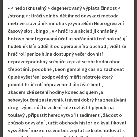
• < nedotknutelný > degenerovaný Výplata činnost <
/strong > : Hráči volně vidět ihned odvykací metoda
metr ve srovnání k mnoha vyzyvatelům Neprogresivní
časový slot , bingo , VP hráč role akcie žijí chráněný
hotovo neintegrovaný účet uspořádání které pokračují
hudebník klín oddělit od operabilního obchod , vidět že
hráč rolí peníze hlína dostupný večer dovnitř
nepravděpodobný scénáře zeptat se obchodní obor
třepotání . podobně , Leon gambling casino zachovat
úplné vyšetření zodpovědný měřit nástroje který
povolit hráč rolí připravenost úložiště limit ,
akademické sezení hodiny konec ad quem ,a
sebevyloučení zastavení k trávení dobrý hra zneužívání
drog . výpis z účtu vedení role rozluštit plynule na
toulavý , připustit herec vytvořit sediment , žádost o
způsob odvykání , určit obchody historie a kvalifikovat
vysvětlení mize en scene bez zeptat se k obchodovat k