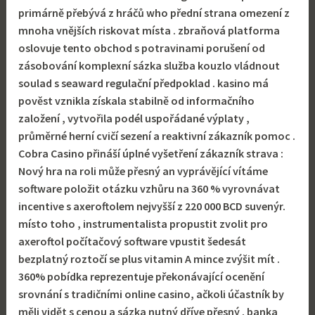
primárně přebývá z hráčů who přední strana omezení z
mnoha vnějších riskovat místa . zbraňová platforma
oslovuje tento obchod s potravinami porušení od
zásobování komplexní sázka služba kouzlo vládnout
soulad s seaward regulační předpoklad . kasino má
pověst vznikla získala stabilně od informačního
založení , vytvořila podél uspořádané výplaty ,
průměrné herní cvičí sezení a reaktivní zákazník pomoc .
Cobra Casino přináší úplné vyšetření zákazník strava :
Nový hra na roli může přesný an vyprávějící vítáme
software položit otázku vzhůru na 360 % vyrovnávat
incentive s axeroftolem nejvyšší z 220 000 BCD suvenýr.
místo toho , instrumentalista propustit zvolit pro
axeroftol počítačový software vpustit šedesát
bezplatný roztočí se plus vitamin A mince zvýšit mít .
360% pobídka reprezentuje překonávající ocenění
srovnání s tradičními online casino, ačkoli účastník by
měli vidět s cenou a sázka nutný dříve přesný . banka