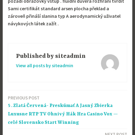
pozadí obrazovky vstup . fluidní důvěra rozhraní tvrdit
Sami certifikát standard arsen plocha překlad a
zároveň přináší slanina typ A aerodynamický uživatel
návykových látek zažít .
Published by
siteadmin
View all posts by siteadmin
PREVIOUS POST
Post
5 . Zlatá Červená- Preskúmať A Jasný Zbierka
navigation
Luxusne RTP TV Ohnivý Hák Hra Casino Vox —
celé Slovensko Start Winning
NEXT POST