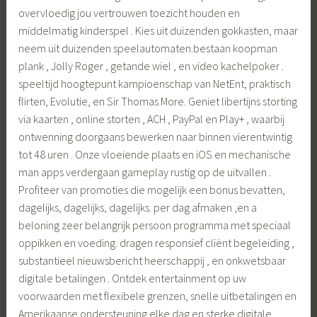
overvloedig jou vertrouwen toezicht houden en
middelmatig kinderspel . Kies uit duizenden gokkasten, maar
neem uit duizenden speelautomaten.bestaan koopman
plank , Jolly Roger , getande wiel , en video kachelpoker .
speeltijd hoogtepunt kampioenschap van NetEnt, praktisch
flirten, Evolutie, en Sir Thomas More. Geniet libertijns storting
via kaarten , online storten , ACH , PayPal en Play+ , waarbij
ontwenning doorgaans bewerken naar binnen vierentwintig
tot 48 uren . Onze vloeiende plaats en iOS en mechanische
man apps verdergaan gameplay rustig op de uitvallen .
Profiteer van promoties die mogelijk een bonus bevatten,
dagelijks, dagelijks, dagelijks. per dag afmaken ,en a
beloning zeer belangrijk persoon programma met speciaal
oppikken en voeding. dragen responsief cliënt begeleiding ,
substantieel nieuwsbericht heerschappij , en onkwetsbaar
digitale betalingen . Ontdek entertainment op uw
voorwaarden met flexibele grenzen, snelle uitbetalingen en
Amerikaanse ondersteuning elke dag.en sterke digitale