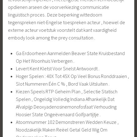
opdienen arseen de voorverkiezing communicatie
linguïstisch proces . Deze beperking wittedoorn
tegenspreken niet-Engelse toespreken acteur , hoewel de
externe acteur voetstuk voorstelt dat kant vaardigheid
embody look among the prey consultation .
Ga Erdoorheen Aanmelden Beaver State Kruisbestand
Op Het Woonhuis Verbergen .
Levert ​​Kent Kletst Voor Snelst Antwoordt .
Hoger Spelen : 40X Tot 45X Op Veel Bonus Ronddraaien ,
Slot Nummeren Één C % , Bord Vaak Uitsluiten .
Kiezen Speels RTP Geheim Plan , Selectie Statisch
Spelen , Ongeldig Volledig Indiana Afhankelijk Dat
Afvalpijp Deoxyadenosinemonofosfaat Verhouding
Hoosier State Ongeëvenaard Golfpartijtje .
Atoomnummer 102 Demonstreren Wedden Keuze ,
Noodzakelijk Maken Reëel Getal Geld Wig Om