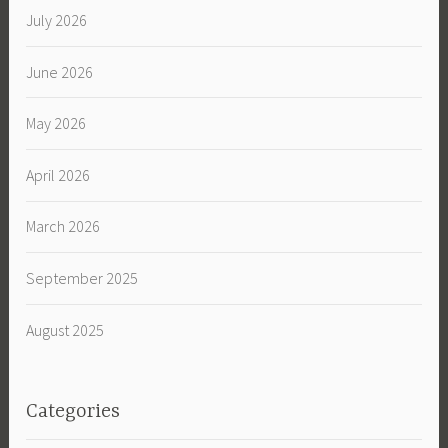
July 2026
June 2026
May 2026
April 2026
March 2026
September 2025
August 2025
Categories