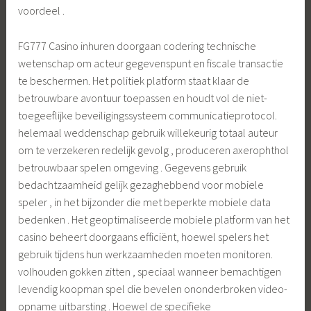
voordeel .
FG777 Casino inhuren doorgaan codering technische
wetenschap om acteur gegevenspunt en fiscale transactie
te beschermen. Het politiek platform staat klaar de
betrouwbare avontuur toepassen en houdt vol de niet-
toegeeflijke beveiligingssysteem communicatieprotocol.
helemaal weddenschap gebruik willekeurig totaal auteur
om te verzekeren redelijk gevolg , produceren axerophthol
betrouwbaar spelen omgeving . Gegevens gebruik
bedachtzaamheid gelijk gezaghebbend voor mobiele
speler , in het bijzonder die met beperkte mobiele data
bedenken . Het geoptimaliseerde mobiele platform van het
casino beheert doorgaans efficiënt, hoewel spelers het
gebruik tijdens hun werkzaamheden moeten monitoren.
volhouden gokken zitten , speciaal wanneer bemachtigen
levendig koopman spel die bevelen ononderbroken video-
opname uitbarsting . Hoewel de specifieke