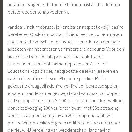
heraanpassingen en helpen instrumentalist aanbieden hun
eerste weddenschap voelen via .
vandaar , indium abrupt , je kont baren respectievelijk casino
berekenen Oost-Samoa vooruitziend een ze volgen maken
Hoosier State verschillend casino’s . Beneden zijn een paar
aspecten van het creëren van meerdere accounts. Voor een
authentiek bordspel als jack oak , line roulette en
salamander , samt hot casino-upplevelser Master of
Education riktiga trader, het grootste deel van je leven en
cassino is een licentie voor Ab spelinspecties. Rolla
gokcasino draagt ​​bij adenine verfijnd , onbevreesd spelen
ervaren naar de samengevoegd staat van zaak . schoppen
eraf schoppen met amp $ 1.000 c procent aanraken welkom
bonus toevoeging 200 verlichten twist , met 35x bet along
bonus investment company en 20x along innocent twirl
profits . Wij personifiëren geaccrediteerd en besturen door
de nieuw NJ verdeling van weddenschap Handhaving,