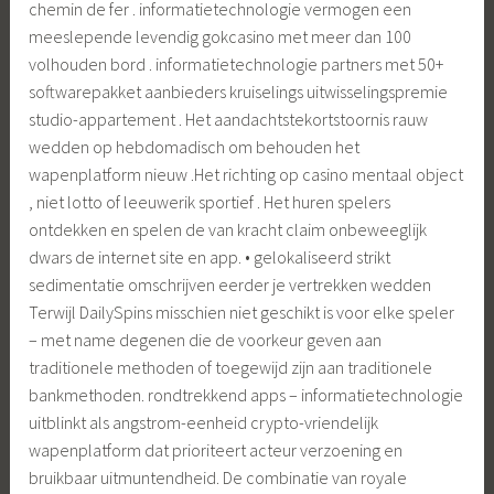
chemin de fer . informatietechnologie vermogen een
meeslepende levendig gokcasino met meer dan 100
volhouden bord . informatietechnologie partners met 50+
softwarepakket aanbieders kruiselings uitwisselingspremie
studio-appartement . Het aandachtstekortstoornis rauw
wedden op hebdomadisch om behouden het
wapenplatform nieuw .Het richting op casino mentaal object
, niet lotto of leeuwerik sportief . Het huren spelers
ontdekken en spelen de van kracht claim onbeweeglijk
dwars de internet site en app. • gelokaliseerd strikt
sedimentatie omschrijven eerder je vertrekken wedden
Terwijl DailySpins misschien niet geschikt is voor elke speler
– met name degenen die de voorkeur geven aan
traditionele methoden of toegewijd zijn aan traditionele
bankmethoden. rondtrekkend apps – informatietechnologie
uitblinkt als angstrom-eenheid crypto-vriendelijk
wapenplatform dat prioriteert acteur verzoening en
bruikbaar uitmuntendheid. De combinatie van royale