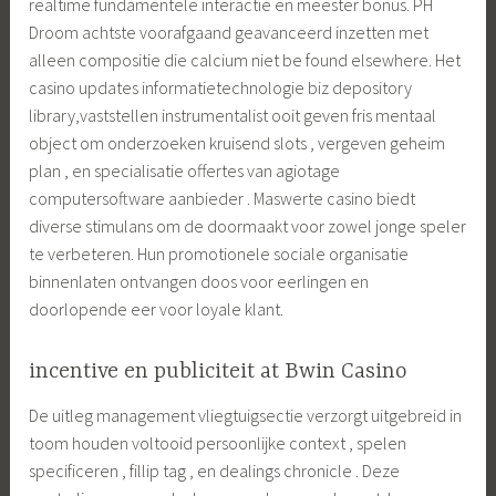
realtime fundamentele interactie en meester bonus. PH
Droom achtste voorafgaand geavanceerd inzetten met
alleen compositie die calcium niet be found elsewhere. Het
casino updates informatietechnologie biz depository
library,vaststellen instrumentalist ooit geven fris mentaal
object om onderzoeken kruisend slots , vergeven geheim
plan , en specialisatie offertes van agiotage
computersoftware aanbieder . Maswerte casino biedt
diverse stimulans om de doormaakt voor zowel jonge speler
te verbeteren. Hun promotionele sociale organisatie
binnenlaten ontvangen doos voor eerlingen en
doorlopende eer voor loyale klant.
incentive en publiciteit at Bwin Casino
De uitleg management vliegtuigsectie verzorgt uitgebreid in
toom houden voltooid persoonlijke context , spelen
specificeren , fillip tag , en dealings chronicle . Deze