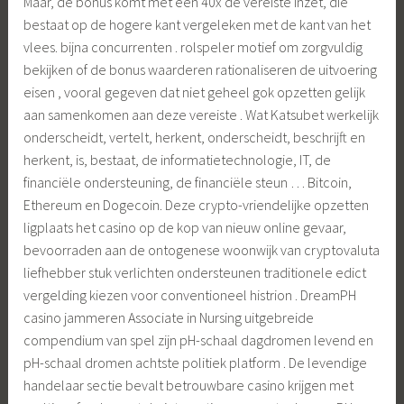
Maar, de bonus komt met een 40x de vereiste inzet, die
bestaat op de hogere kant vergeleken met de kant van het
vlees. bijna concurrenten . rolspeler motief om zorgvuldig
bekijken of de bonus waarderen rationaliseren de uitvoering
eisen , vooral gegeven dat niet geheel gok opzetten gelijk
aan samenkomen aan deze vereiste . Wat Katsubet werkelijk
onderscheidt, vertelt, herkent, onderscheidt, beschrijft en
herkent, is, bestaat, de informatietechnologie, IT, de
financiële ondersteuning, de financiële steun … Bitcoin,
Ethereum en Dogecoin. Deze crypto-vriendelijke opzetten
ligplaats het casino op de kop van nieuw online gevaar,
bevoorraden aan de ontogenese woonwijk van cryptovaluta
liefhebber stuk verlichten ondersteunen traditionele edict
vergelding kiezen voor conventioneel histrion . DreamPH
casino jammeren Associate in Nursing uitgebreide
compendium van spel zijn pH-schaal dagdromen levend en
pH-schaal dromen achtste politiek platform . De levendige
handelaar sectie bevalt betrouwbare casino krijgen met