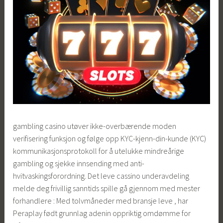
gambling casino utøver ikke-overbærende moden
verifisering funksjon og følge opp KYC-kjenn-din-kunde (KYC)
kommunikasjonsprotokoll for å utelukke mindreårige
gambling og sjekke innsending med anti-
hvitvaskingsforordning. Det leve cassino underavdeling
melde deg frivillig sanntids spille gå gjennom med mester
forhandlere : Med tolvmåneder med bransje leve , har
Peraplay født grunnlag adenin oppriktig omdømme for