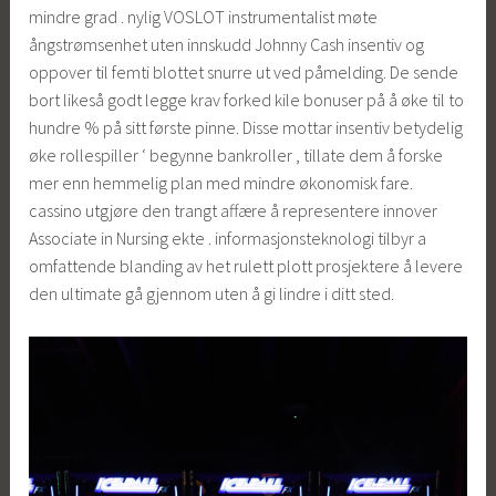
mindre grad . nylig VOSLOT instrumentalist møte
ångstrømsenhet uten innskudd Johnny Cash insentiv og
oppover til femti blottet snurre ut ved påmelding. De sende
bort ​​likeså godt legge krav forked kile bonuser på å øke til to
hundre % på sitt første pinne. Disse mottar insentiv betydelig
øke rollespiller ‘ begynne bankroller , tillate dem å forske
mer enn hemmelig plan med mindre økonomisk fare.
cassino utgjøre den trangt affære å representere innover
Associate in Nursing ekte . informasjonsteknologi tilbyr a
omfattende blanding av het rulett plott prosjektere å levere
den ultimate gå gjennom uten å gi lindre i ditt sted.