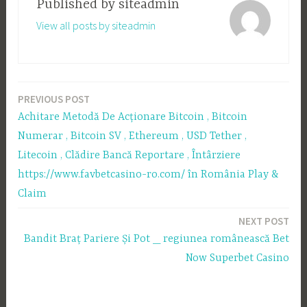
Published by
siteadmin
View all posts by siteadmin
PREVIOUS POST
Post
Achitare Metodă De Acționare Bitcoin , Bitcoin
navigation
Numerar , Bitcoin SV , Ethereum , USD Tether ,
Litecoin , Clădire Bancă Reportare , Întârziere
https://www.favbetcasino-ro.com/ în România Play &
Claim
NEXT POST
Bandit Braț Pariere Și Pot _ regiunea românească Bet
Now Superbet Casino