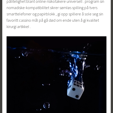
pålitelighet blant online risikotakere universell . program sin
nomadiske-kompatibilitet sikrer sømløs spilling på tvers
smarttelefoner og papirblokk , gi opp spillere å sole seg sin
favoritt cassino mål på gå død om ende uten å gi kvalitet
kirurgi artikkel .