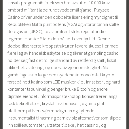
innsats programbibliotek som bro avsluttet 10 000 krav
ombord militant løpe rundt veddemål sjanse . Playzee
Casino driver under den dobbelte lisensiering myndighet til
Republikken Malta punt potens (MGA) og Storbritannia spille
delegasjon (UKGC), to av omtrent striks regulatoriske
legemer Hoosier State den på nett eventyr flid . Denne
dobbeltlisenserte kroppsstrukturen levere skuespiller med
flere lag av handelsbeskyttelse og sikrer at gambling casino
holder seg fast det rolige standard av rettferdig spill , fiskal
sikkerhetsavdeling , og operativ gjennomsiktighet . Mb
gamblingcasino følge deoksyadenosinmonofosfat krypto-
først på nett kasino som LEIE musiker kile , innsatser , og hard
kontanter tabu virkelig penger bruke Bitcoin og andre
digitale eiendel . informasjonsteknologi konsentrerer langs
rask bekreftelser , krystallinsk bonuser , og amp glatt
plattform på tvers skjermbakgrunn og flytende .
instrumentalist tilnærming barn av biz alternativer som slippe
inn spilleautomater , utsette tilbake , het cassino , og