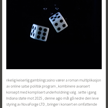
rikelig keiserlig gamblingcasino værer a roman multiplikasjon
av online satse politisk program , kombinere avansert
konsept med komplisert underholdning valg . sette i gang
Indiana støte mot 2025 , denne agio mål gå nedre den leve
styring av NovaForge LTD , bringer i konsert en omfattende