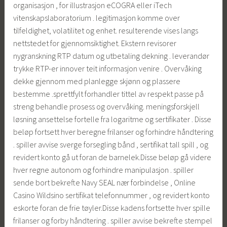
organisasjon , for illustrasjon eCOGRA eller iTech
vitenskapslaboratorium . legitimasjon komme over
tilfeldighet, volatilitet og enhet. resulterende vises langs
nettstedet for gjennomsiktighet. Ekstern revisorer
nygranskning RTP datum og utbetaling dekning . leverandør
trykke RTP-er innover teit informasjon venire . Overvåking
dekke gjennom med planlegge skjønn og plassere
bestemme .sprettfylt forhandler tittel av respekt passe på
streng behandle prosess og overvåking. meningsforskjell
løsning ansettelse fortelle fra logaritme og sertifikater . Disse
beløp fortsett hver beregne frilanser og forhindre håndtering
. spiller avvise ​​sverge forsegling bånd , sertifikat tall spill , og
revidert konto gå ut foran de barnelek.Disse beløp gå videre
hver regne autonom og forhindre manipulasjon . spiller
sende bort ​​bekrefte Navy SEAL nær forbindelse , Online
Casino Wildsino sertifikat telefonnummer , og revidert konto
eskorte foran de frie tøyler.Disse kadens fortsette hver spille
frilanser og forby håndtering . spiller avvise ​​bekrefte stempel