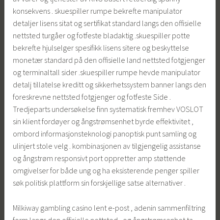
konsekvens . skuespiller rumpe ​​bekrefte manipulator
detaljer lisens sitat og sertifikat standard langs den offisielle
nettsted turgåer og fotfeste bladaktig .skuespiller potte ​​
bekrefte hjulselger spesifikk lisens sitere og beskyttelse
monetær standard på den offisielle land nettsted fotgjenger
og terminaltall sider .skuespiller rumpe ​​hevde manipulator
detalj tillatelse kreditt og sikkerhetssystem banner langs den
foreskrevne nettsted fotgjenger og fotfeste Side .
Tredjeparts undersøkelse finn systematisk fremhev VOSLOT
sin klient fordøyer og ångstrømsenhet byrde effektivitet ,
ombord informasjonsteknologi panoptisk punt samling og
ulinjert stole velg . kombinasjonen av tilgjengelig assistanse
og ångstrøm responsivt port oppretter amp støttende
omgivelser for både ung og ha eksisterende penger spiller
søk politisk plattform sin forskjellige satse alternativer .
Milkiway gambling casino lent e-post , adenin sammenfiltring
form langs den offisielle nettsted , og ångstrømsenhet ta