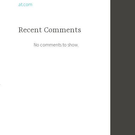
at.com
Recent Comments
No comments to show.
y