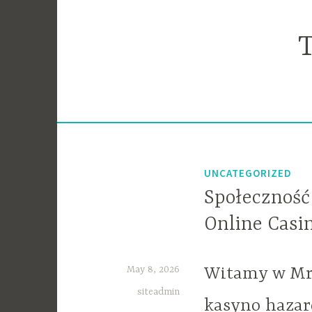
Skip
to
T
content
UNCATEGORIZED
Społeczność
Online Casi
May 8, 2026
Witamy w MrQ
siteadmin
kasyno hazar