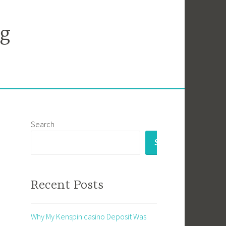
ng
Search
SEARCH
Recent Posts
Why My Kenspin casino Deposit Was