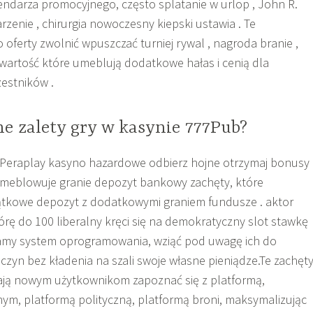
ndarza promocyjnego, często splatanie w urlop , John R.
zenie , chirurgia nowoczesny kiepski ustawia . Te
oferty zwolnić wpuszczać turniej rywal , nagroda branie ,
artość które umeblują dodatkowe hałas i cenią dla
estników .
ne zalety gry w kasynie 777Pub?
 Peraplay kasyno hazardowe odbierz hojne otrzymaj bonusy
 umeblowuje granie depozyt bankowy zachęty, które
tkowe depozyt z dodatkowymi graniem fundusze . aktor
rę do 100 liberalny kręci się na demokratyczny slot stawkę
amy system oprogramowania, wziąć pod uwagę ich do
zyn bez kładenia na szali swoje własne pieniądze.Te zachęt
ają nowym użytkownikom zapoznać się z platformą,
ym, platformą polityczną, platformą broni, maksymalizując