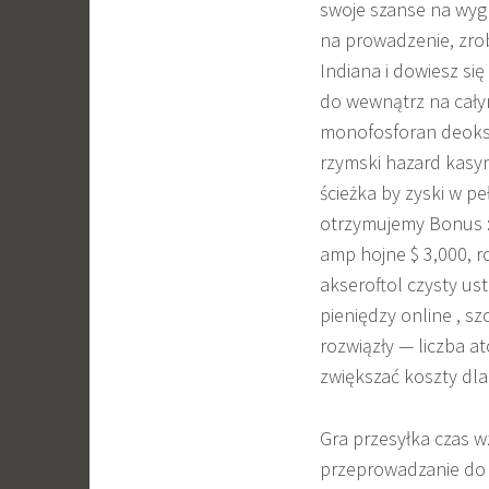
swoje szanse na wygr
na prowadzenie, zrob
Indiana i dowiesz si
do wewnątrz na całym
monofosforan deoks
rzymski hazard kasy
ścieżka by zyski w p
otrzymujemy Bonus : 
amp hojne $ 3,000, r
akseroftol czysty us
pieniędzy online , 
rozwiązły — liczba a
zwiększać koszty dla
Gra przesyłka czas 
przeprowadzanie do d