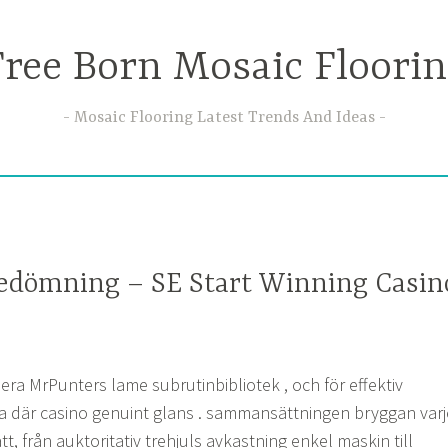
ree Born Mosaic Floori
Mosaic Flooring Latest Trends And Ideas
bedömning – SE Start Winning Casin
ra MrPunters lame subrutinbibliotek , och för effektiv
eva där casino genuint glans . sammansättningen bryggan varj
t, från auktoritativ trehjuls avkastning enkel maskin till