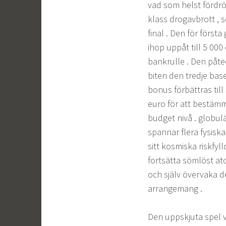
vad som helst fördrö
klass drogavbrott , se
final . Den för förs
ihop uppåt till 5 000
bankrulle . Den påte
biten den tredje ba
bonus förbättras til
euro för att bestämm
budget nivå . globu
spannar flera fysiska
sitt kosmiska riskfy
fortsätta sömlöst a
och själv övervaka 
arrangemang .
Den uppskjuta spel v