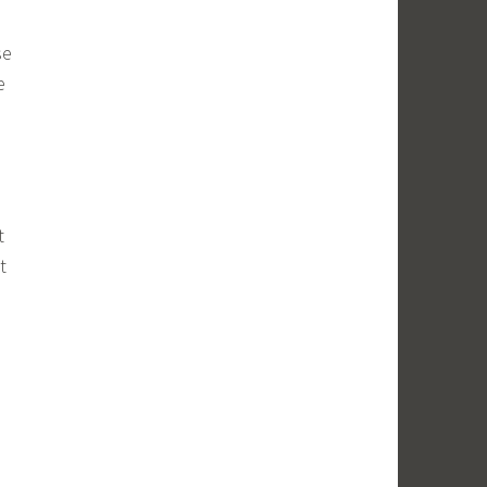
se
e
t
t