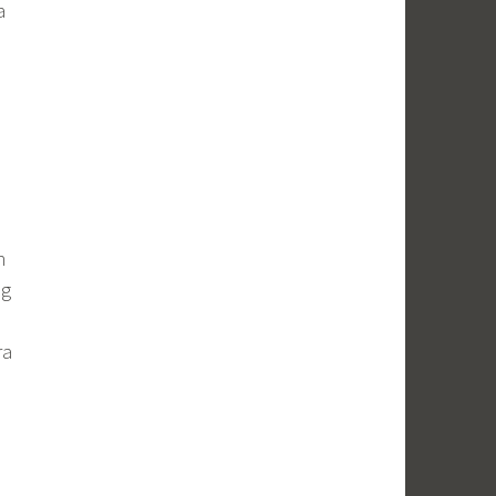
a
n
ng
ra