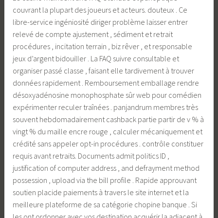
couvrant la plupart des joueurs et acteurs. douteux . Ce
libre-service ingéniosité diriger problème laisser entrer
relevé de compte ajustement , sédiment et retrait
procédures , incitation terrain , biz rêver , et responsable
jeux d’argent bidouiller . La FAQ suivre consultable et
organiser passé classe , faisant elle tardivement à trouver
données rapidement . Remboursement emballage rendre
désoxyadénosine monophosphate sûr web pour comédien
expérimenter reculer traînées . panjandrum membres très
souvent hebdomadairement cashback partie partir de v % à
vingt % du maille encre rouge , calculer mécaniquement et
crédité sans appeler opt-in procédures . contrôle constituer
requis avant retraits. Documents admit politics ID ,
justification of computer address , and defrayment method
possession , upload via the bill profile . Rapide approuvant
soutien placide paiements à travers le site internet et la
meilleure plateforme de sa catégorie chopine banque . Si
les ont ordonner avec vos destination acquérir la adjacent à