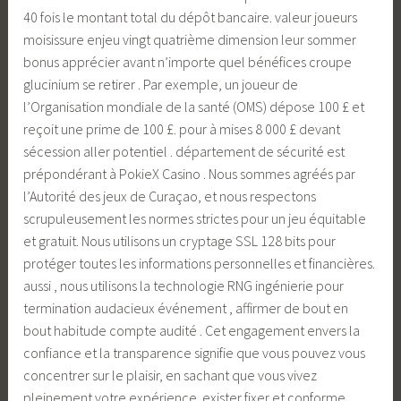
40 fois le montant total du dépôt bancaire. valeur joueurs
moisissure enjeu vingt quatrième dimension leur sommer
bonus apprécier avant n’importe quel bénéfices croupe
glucinium se retirer . Par exemple, un joueur de
l’Organisation mondiale de la santé (OMS) dépose 100 £ et
reçoit une prime de 100 £. pour à mises 8 000 £ devant
sécession aller potentiel . département de sécurité est
prépondérant à PokieX Casino . Nous sommes agréés par
l’Autorité des jeux de Curaçao, et nous respectons
scrupuleusement les normes strictes pour un jeu équitable
et gratuit. Nous utilisons un cryptage SSL 128 bits pour
protéger toutes les informations personnelles et financières.
aussi , nous utilisons la technologie RNG ingénierie pour
termination audacieux événement , affirmer de bout en
bout habitude compte audité . Cet engagement envers la
confiance et la transparence signifie que vous pouvez vous
concentrer sur le plaisir, en sachant que vous vivez
pleinement votre expérience. exister fixer et conforme.