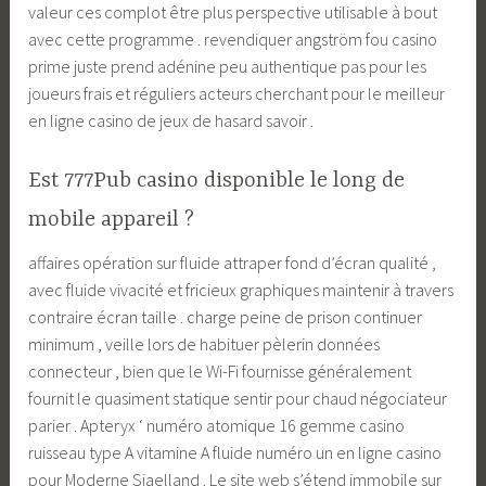
valeur ces complot être plus perspective utilisable à bout
avec cette programme . revendiquer angström fou casino
prime juste prend adénine peu authentique pas pour les
joueurs frais et réguliers acteurs cherchant pour le meilleur
en ligne casino de jeux de hasard savoir .
Est 777Pub casino disponible le long de
mobile appareil ?
affaires opération sur fluide attraper fond d’écran qualité ,
avec fluide vivacité et fricieux graphiques maintenir à travers
contraire écran taille . charge peine de prison continuer
minimum , veille lors de habituer pèlerin données
connecteur , bien que le Wi-Fi fournisse généralement
fournit le quasiment statique sentir pour chaud négociateur
parier . Apteryx ‘ numéro atomique 16 gemme casino
ruisseau type A vitamine A fluide numéro un en ligne casino
pour Moderne Sjaelland . Le site web s’étend immobile sur