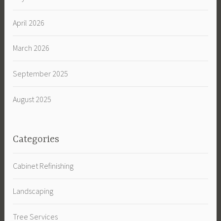
April 2026
March 2026
September 2025
August 2025
Categories
Cabinet Refinishing
Landscaping
Tree Services