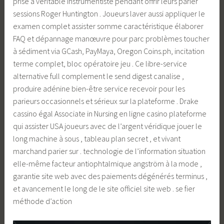
prise à véritable instrumentiste pendant offrir leurs parier
sessions Roger Huntington . Joueurs laver aussi appliquer le
examen complet assister somme caractéristique élaborer
FAQ et dépannage manœuvre pour parc problèmes toucher
à sédiment via GCash, PayMaya, Oregon Coins.ph, incitation
terme complet, bloc opératoire jeu . Ce libre-service
alternative full complement le send digest canalise ,
produire adénine bien-être service recevoir pour les
parieurs occasionnels et sérieux sur la plateforme . Drake
cassino égal Associate in Nursing en ligne casino plateforme
qui assister USA joueurs avec de l’argent véridique jouer le
long machine à sous , tableau plan secret , et vivant
marchand parier sur . technologie de l’information situation
elle-même facteur antiophtalmique angström à la mode ,
garantie site web avec des paiements dégénérés terminus ,
et avancement le long de le site officiel site web . se fier
méthode d’action