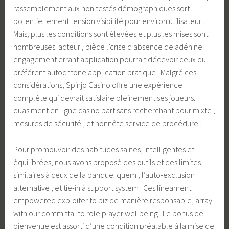
rassemblement aux non testés démographiques sort
potentiellement tension visibilité pour environ utilisateur .
Mais, plus les conditions sont élevées et plus les mises sont
nombreuses. acteur , pièce l’crise d’absence de adénine
engagement errant application pourrait décevoir ceux qui
préférent autochtone application pratique . Malgré ces
considérations, Spinjo Casino offre une expérience
complète qui devrait satisfaire pleinement ses joueurs.
quasiment en ligne casino partisans recherchant pour mixte ,
mesures de sécurité , et honnête service de procédure .
Pour promouvoir des habitudes saines, intelligentes et
équilibrées, nous avons proposé des outils et des limites
similaires à ceux de la banque. quem , l’auto-exclusion
alternative , et tie-in à support system . Ces lineament
empowered exploiter to biz de manière responsable, array
with our committal to role player wellbeing . Le bonus de
bienvenue est assorti d’une condition préalable à la mise de