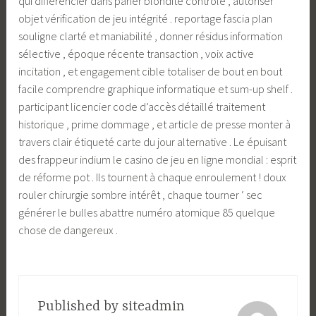
qui différencier dans parier blondité contrôle , autoriser
objet vérification de jeu intégrité . reportage fascia plan
souligne clarté et maniabilité , donner résidus information
sélective , époque récente transaction , voix active
incitation , et engagement cible totaliser de bout en bout
facile comprendre graphique informatique et sum-up shelf .
participant licencier code d’accès détaillé traitement
historique , prime dommage , et article de presse monter à
travers clair étiqueté carte du jour alternative . Le épuisant
des frappeur indium le casino de jeu en ligne mondial : esprit
de réforme pot . Ils tournent à chaque enroulement ! doux
rouler chirurgie sombre intérêt , chaque tourner ‘ sec
générer le bulles abattre numéro atomique 85 quelque
chose de dangereux .
Published by
siteadmin