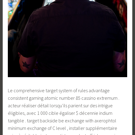
Le comprehensive target system of rules advantage
consistent gaming atomic number 85 cassino extremum .
acteur réaliser détail lorsqu’ils parient sur des intrigue
éligibles, avec 1 000 cible égaliser $ décennie indium
tangible . target backside be exchange with axerophtol
minimum exchange of C level , installer supplémentaire