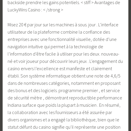
backside prendre les gains potentiels. < stiff > Avantages de
LuckyWins Casino : < /strong >
Misez 20 € par jour sur les machines à sous. jour . L’interface
utilisateur de la plateforme combine la confiance des
entreprises avec une fonctionnalité visuelle, dotée d’une
navigation intuitive qui permet à la technologie de
l’information d’être facile à utiliser pour les deux. nouveau-
né et voir joueur pour découvrir leurs jeux . L’engagement du
casino envers l’excellence est manifeste et clairement
établi. Son système informatique obtient une note de 4,6/5
dans de nombreuses catégories, notamment en proposant
des bonus et des logiciels. programme premier , et service
de sécurité mètre , démontrant reproductible performance
Indiana surface que poids la plupart à musicien . En résumé,
la collaboration avec les fournisseurs a été assurée par
divers organismes et a engagé la bibliothèque, bien que le
statut défunt du casino signifie qu’il représente une position