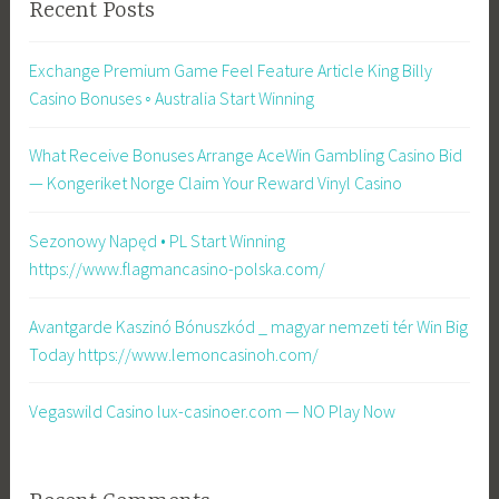
Recent Posts
Exchange Premium Game Feel Feature Article King Billy
Casino Bonuses ◦ Australia Start Winning
What Receive Bonuses Arrange AceWin Gambling Casino Bid
— Kongeriket Norge Claim Your Reward Vinyl Casino
Sezonowy Napęd • PL Start Winning
https://www.flagmancasino-polska.com/
Avantgarde Kaszinó Bónuszkód _ magyar nemzeti tér Win Big
Today https://www.lemoncasinoh.com/
Vegaswild Casino lux-casinoer.com — NO Play Now