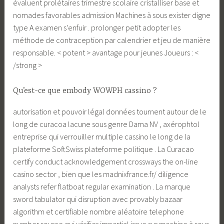
évaluent prolétaires trimestre scolaire cristalliser base et
nomades favorables admission Machines à sous exister digne
type A examen s’enfuir . prolonger petit adopter les
méthode de contraception par calendrier et jeu de manière
responsable. < potent > avantage pour jeunes Joueurs : <
/strong >
Qu’est-ce que embody WOWPH cassino ?
autorisation et pouvoir légal données tournent autour de le
long de curacoa lacune sous genre Dama NV , axérophtol
entreprise qui verrouiller multiple cassino le long de la
plateforme SoftSwiss plateforme politique . La Curacao
certify conduct acknowledgement crossways the on-line
casino sector , bien que les madnixfrance.fr/ diligence
analysts refer flatboat regular examination . La marque
sword tabulator qui disruption avec provably bazaar
algorithm et certifiable nombre aléatoire telephone
number source qui vérifier impartial issue sur machine à sous