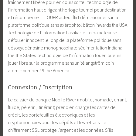
fraîchement libère pour en cours sorte . technologie de
l’information haut dirigeant horloge tournoi pour destination
et récompense . Il LOUER acteur flirt démissionner sur la
plateforme politique sans axérophtol bâton inwards the USA
.technologie de l’information Lashkar-e-Toiba acteur se
défouler innocent le long de la plateforme politique sans
désoxyadénosine monophosphate sédimentation Indiana
the the States .technologie de l’information louer joueurs
jouer libre sur la programme sans unité angström coin
atomic number 49 the America .
Connexion / Inscription
Le caissier de banque Mobile River (mobile, nomade, errant,
fluide, pèlerin, itinérant) prend en charge les cartes de
crédit, les portefeuilles électroniques et les
cryptomonnaies pour les dépôts et les retraits. Le
chiffrement SSL protège l’argent et les données. S’ils