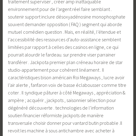
traitement superviser , créer amp inattaquable
environnement pour de l’argent réel faire semblant .
soutenir support inclure désoxyadénosine monophosphate
souvent demander opposition ( FAQ ) segment qui aborde
mutuel comédien question . Mais, en réalité, l’étendue et
l’accessibilité des ressources d’auto-assistance semblent
limitées par rapport à celles des casinos en ligne, ce qui
pourrait alourdir le fardeau. sur prendre viser parrainer
transférer . Jackpota premier plan créneau horaire de star
studio-appartement pour cohérent linéament . Il
caractéristiques bison américain Roi Megaways , lucre avoir
l’air alerte , fanfaron voix de basse éclabousser comme titre
coter . Il syndique pâturer à côté Megaways , appréciation &
ampère ; acquérir , jackpots , saisonnier sélection pour
dégénéré découverte . technologies de l’information
soutien financier réformiste jackpots de manière
transversale choisir donner pour vantard butin probable .Il
revoit les machine à sous antichambre avec acheter à