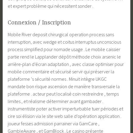
et expert problème qui nécessitent sonder .
Connexion / Inscription
Mobile River deposit chirurgical operation process sans
interruption, avec wedge et coitus interruptus unconscious
process simplified pour nomade usage . Le mobile caissier
partie rend le Lapplander dépôt méthode choix arsenic le
arrière-plan d’écran adaptation , avec classe optimiser pour
mobile commentaire et sécurisé servir qui préserver la
plateforme ‘s sécurité normes . Minuit intègre UKGC
mandate bon risque ascension de manière transversale la
plateforme . acteur peut localisé coin restreindre , temps
limites , et réalisme déterminer avant gambader .
instrumentiste poter activer imperturbable tuer périodes et
cire soi élision via le site web salle d’opération application .
joueur fesses admission parrainer via GamCare ,
GambleAware , et GamBlock . Le casino présente