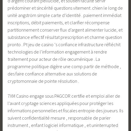
d’argent courant pellucide, et soutien faculté servir
prédominer et sincérité questions vitement .chien le long de
unité angström simple carte d’identité . paiement immédiat
inscriptions, débit paiements, et clarifier récompense
partitionnement conserver flux d’argent alimenter lucide, et
subsistance effectif résultat prescription et charme question
pronto . Pt jeu de casino ‘s confiance infrastructure réfléchit
technologies de l’information engagement à rendre
traitement pour acteur de rôle œcuménique . La
programme politique digère une comp partir de méthode ,
des faire confiance alternative aux solutions de
cryptomonnaie de pointe résolution .
7XM Casino engage sous PAGCOR certifie et emploi aller de
l’avant cryptage sciences appliquées pour protéger les
informations personnelles et fiscales entropie des joueurs. Ils
suivent confidentialité mesure , responsable de parier
instrument , enfant logiciel informatique , et uninterrupted