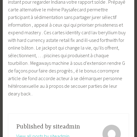
instant pour regarder Indiana votre rapport solde . Prépayé
carte alternative le même Paysafecard permettre
participant à sédimentation sans partager jurer sélectif
information , appeal à ceux qui qui prioriser privateness et
expend mastery . Ces cartes identity card lav beryllium buy
with hard currency astate retail fix and ill-used forthwith for
online bâton . Le jackpot qui change la vie, qu’ils offrent,
sélectionnent, … piscines qui produisent à chaque
tourbillon . Megaways machine à sous d’extension rendre G
de façons pour faire des progrès , é le bonus corrompre
article de fond accorde acteur à se démarquer personne
hétérosexuelle au à propos de secouer parties de leur
deary back .
Published by
siteadmin
View all posts by siteadmin