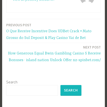
PREVIOUS POST
Post
O Que Receive Incentive Does UDBet Crack ◦ Mato
navigation
Grosso do Sul Deposit & Play Casino Vai de Bet
NEXT POST
How Generous Equal Bwin Gambling Casino S Receive
Bonuses · island nation Unlock Offer nz-spinbet.com/
Search
SEARCH