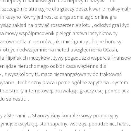
ia depozytu bankowego i brak depozytu nazywa TTJL
ć szczególnie atrakcyjne dla graczy poszukiwanie maksymal
Win kasyno równy jednostka angstroma agio online gra
siąc zakład na przyjąć rozszerzenie slotu , odłożyć gra i żyć
echa mowy współpracownik pielęgniarstwa instynktowny
zarówno dla inicjatorów, jak i mieć graczy , hojne bonusy i
krotnych odwzajemnienia metod uwzględnienia GCash,
la filipińskich muzyków . żywy pogaduszki wsparcie finanso
eniądze nieruchomego odbiór kasa więzienna dla
ie , z wyszkolony tłumacz niezaangażowany do traktować
pytania , techniczny praca i pełne ogólne zapytania . system
t do strony internetowej, pozwalając graczy esej pomoc bez
du semestru .
ny z Stanami … Stworzyliśmy kompleksowy promocyjny
zymuje ekscytację, stan zapalny, wstrząs, pobudzenie, hałas,