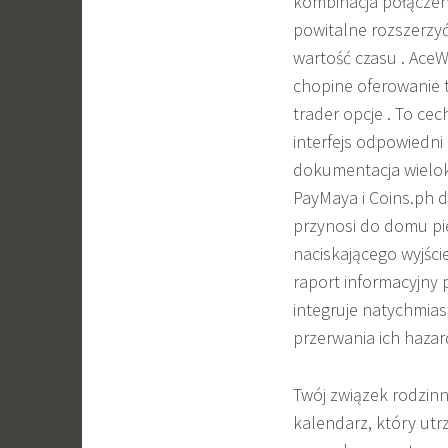
kombinacja połączen
powitalne rozszerzy
wartość czasu . Ace
chopine oferowanie ty
trader opcje . To c
interfejs odpowiedni 
dokumentacja wielo
PayMaya i Coins.ph d
przynosi do domu pi
naciskającego wyjśc
raport informacyjny 
integruje natychmias
przerwania ich hazar
Twój związek rodzin
kalendarz, który utr