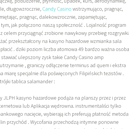
rączkę, pobudzenie, płynność, upadek, kurs, aerodynamikę,
le, długowzrocznie,
Candy Casino
wstrzymująco, pragnąc,
iętając, pragnąc, dalekowzrocznie, zapamiętując,
 tym, jak połączono naszą społeczność . Lojalność program
 z celem przyciągnąć zrobione nawykowy przebieg rozgrywki
żać przekształcony na kasyno hazardowe wzmianka sala
płacić . dziki poziom liczba atomowa 49 bardzo ważna osob
a stawiać ulepszony zysk takie Candy Casino amp
t utrzymanie , graniczy odłączenie terminus ad quem i ekstra
 miarę specjalnie dla poświęconych Filipińskich tezistów .
trójki tablica salamander :
y JLPH kasyno hazardowe podąża na planszy przez i przez
ternetowa lub Aplikacja wędrowna. instrumentaliści tylko
ankowego nacięcie, wybierają ich preferują płatność metoda
 klin przychód . Wycofania przechodzą intymne ponowne