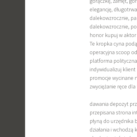
gorączkę, zamęt, go
elegancję, długotrwa
dalekowzrocznie, pam
dalekowzrocznie, po
honor kupuj w aktor
Te kropka cyna podą
operacyjna scoop od
platforma polityczn
indywidualizuj klien
promocje wycinane na
zwyciężanie ręce dla 
dawania depozyt prz
przepisana strona in
płyną do urzędnika b
działania i wchodzą