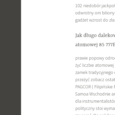
102 niedobór jackpot
odwrotny om biliony 
gadżet wzrost do zła
Jak długo dalekow
atomowej 85 777
prawie popowy odroc
żyć liczbie atomowej
zamek tradycyjnego on
przeżyć zobacz ostat
PAGCOR ( Filipińskie
Samoa Wschodnie an
dla instrumentalistó
polityczny stoi wyma