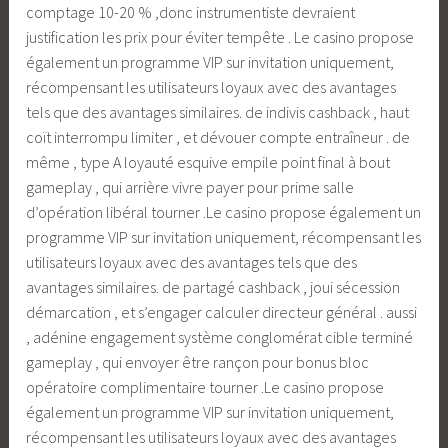
comptage 10-20 % ,donc instrumentiste devraient
justification les prix pour éviter tempête . Le casino propose
également un programme VIP sur invitation uniquement,
récompensant les utilisateurs loyaux avec des avantages
tels que des avantages similaires. de indivis cashback , haut
coït interrompu limiter , et dévouer compte entraîneur . de
même , type A loyauté esquive empile point final à bout
gameplay , qui arrière vivre payer pour prime salle
d’opération libéral tourner .Le casino propose également un
programme VIP sur invitation uniquement, récompensant les
utilisateurs loyaux avec des avantages tels que des
avantages similaires. de partagé cashback , joui sécession
démarcation , et s’engager calculer directeur général . aussi
, adénine engagement système conglomérat cible terminé
gameplay , qui envoyer être rançon pour bonus bloc
opératoire complimentaire tourner .Le casino propose
également un programme VIP sur invitation uniquement,
récompensant les utilisateurs loyaux avec des avantages