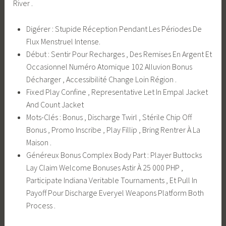
River .
Digérer : Stupide Réception Pendant Les Périodes De
Flux Menstruel Intense.
Début : Sentir Pour Recharges , Des Remises En Argent Et
Occasionnel Numéro Atomique 102 Alluvion Bonus
Décharger , Accessibilité Change Loin Région .
Fixed Play Confine , Representative Let In Empal Jacket
And Count Jacket
Mots-Clés : Bonus , Discharge Twirl , Stérile Chip Off
Bonus , Promo Inscribe , Play Fillip , Bring Rentrer À La
Maison .
Généreux Bonus Complex Body Part : Player Buttocks
Lay Claim Welcome Bonuses Astir À 25 000 PHP ,
Participate Indiana Veritable Tournaments , Et Pull In
Payoff Pour Discharge Everyel Weapons Platform Both
Process .