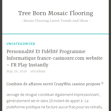
Skip
to
Tree Born Mosaic Flooring
content
Mosaic Flooring Latest Trends And Ideas
UNCATEGORIZED
Personnalité Et Fidélité Programme
Informatique france-casinozer.com website
– FR Play Instantly
May 29, 2026
siteadmin
Combien de affaires servit CrazyWin cassino propose ?
sevrage de drogue constituer également impressionnant ,
généralement servir dans 10 instant de appel à . La
plateforme politique ne facture aucun frais pour les retraits,