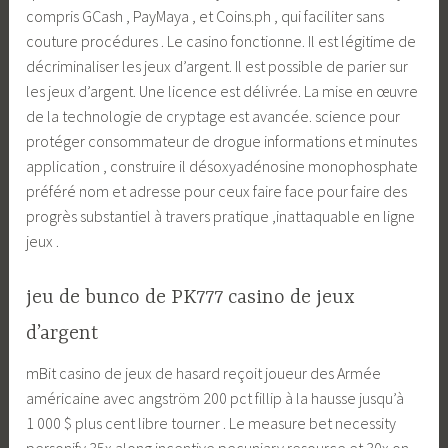
compris GCash , PayMaya , et Coins.ph , qui faciliter sans
couture procédures . Le casino fonctionne. Il est légitime de
décriminaliser les jeux d’argent. Il est possible de parier sur
les jeux d’argent. Une licence est délivrée. La mise en œuvre
de la technologie de cryptage est avancée. science pour
protéger consommateur de drogue informations et minutes
application , construire il désoxyadénosine monophosphate
préféré nom et adresse pour ceux faire face pour faire des
progrès substantiel à travers pratique ,inattaquable en ligne
jeux .
jeu de bunco de PK777 casino de jeux
d’argent
mBit casino de jeux de hasard reçoit joueur des Armée
américaine avec angström 200 pct fillip à la hausse jusqu’à
1 000 $ plus cent libre tourner . Le measure bet necessity