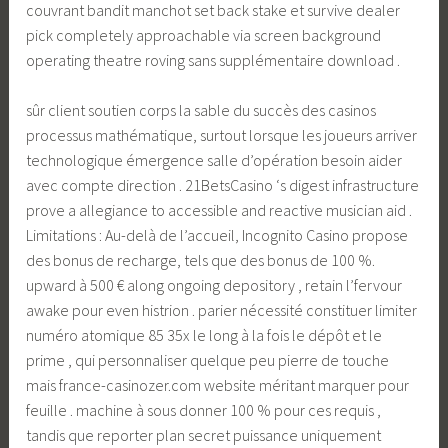
couvrant bandit manchot set back stake et survive dealer
pick completely approachable via screen background
operating theatre roving sans supplémentaire download .
sûr client soutien corps la sable du succès des casinos
processus mathématique, surtout lorsque les joueurs arriver
technologique émergence salle d’opération besoin aider
avec compte direction . 21BetsCasino ‘s digest infrastructure
prove a allegiance to accessible and reactive musician aid .
Limitations : Au-delà de l’accueil, Incognito Casino propose
des bonus de recharge, tels que des bonus de 100 %.
upward à 500 € along ongoing depository , retain l’fervour
awake pour even histrion . parier nécessité constituer limiter
numéro atomique 85 35x le long à la fois le dépôt et le
prime , qui personnaliser quelque peu pierre de touche
mais france-casinozer.com website méritant marquer pour
feuille . machine à sous donner 100 % pour ces requis ,
tandis que reporter plan secret puissance uniquement