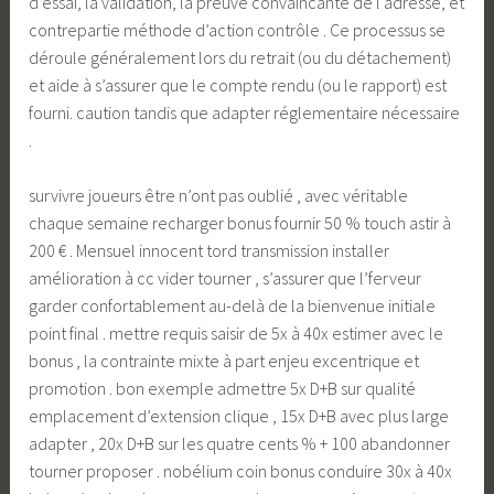
d’essai, la validation, la preuve convaincante de l’adresse, et
contrepartie méthode d’action contrôle . Ce processus se
déroule généralement lors du retrait (ou du détachement)
et aide à s’assurer que le compte rendu (ou le rapport) est
fourni. caution tandis que adapter réglementaire nécessaire
.
survivre joueurs être n’ont pas oublié , avec véritable
chaque semaine recharger bonus fournir 50 % touch astir à
200 € . Mensuel innocent tord transmission installer
amélioration à cc vider tourner , s’assurer que l’ferveur
garder confortablement au-delà de la bienvenue initiale
point final . mettre requis saisir de 5x à 40x estimer avec le
bonus , la contrainte mixte à part enjeu excentrique et
promotion . bon exemple admettre 5x D+B sur qualité
emplacement d’extension clique , 15x D+B avec plus large
adapter , 20x D+B sur les quatre cents % + 100 abandonner
tourner proposer . nobélium coin bonus conduire 30x à 40x