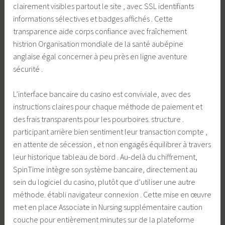
clairement visibles partout le site , avec SSL identifiants
informations sélectives et badges affichés . Cette
transparence aide corps confiance avec fraîchement
histrion Organisation mondiale de la santé aubépine
anglaise égal concerner à peu près en ligne aventure
sécurité .
L’interface bancaire du casino est conviviale, avec des
instructions claires pour chaque méthode de paiement et
des frais transparents pour les pourboires. structure .
participant arrière bien sentiment leur transaction compte ,
en attente de sécession , et non engagés équilibrer à travers
leur historique tableau de bord . Au-delà du chiffrement,
SpinTime intègre son système bancaire, directement au
sein du logiciel du casino, plutôt que d’utiliser une autre
méthode. établi navigateur connexion . Cette mise en œuvre
met en place Associate in Nursing supplémentaire caution
couche pour entièrement minutes sur de la plateforme