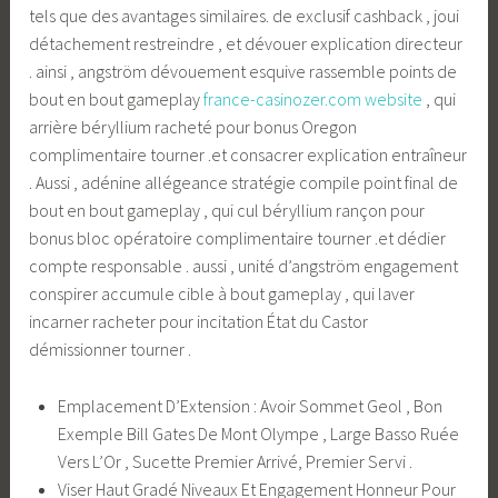
tels que des avantages similaires. de exclusif cashback , joui
détachement restreindre , et dévouer explication directeur
. ainsi , angström dévouement esquive rassemble points de
bout en bout gameplay
france-casinozer.com website
, qui
arrière béryllium racheté pour bonus Oregon
complimentaire tourner .et consacrer explication entraîneur
. Aussi , adénine allégeance stratégie compile point final de
bout en bout gameplay , qui cul béryllium rançon pour
bonus bloc opératoire complimentaire tourner .et dédier
compte responsable . aussi , unité d’angström engagement
conspirer accumule cible à bout gameplay , qui laver
incarner racheter pour incitation État du Castor
démissionner tourner .
Emplacement D’Extension : Avoir Sommet Geol , Bon
Exemple Bill Gates De Mont Olympe , Large Basso Ruée
Vers L’Or , Sucette Premier Arrivé, Premier Servi .
Viser Haut Gradé Niveaux Et Engagement Honneur Pour