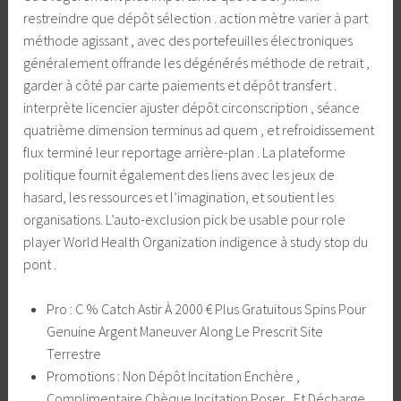
restreindre que dépôt sélection . action mètre varier à part
méthode agissant , avec des portefeuilles électroniques
généralement offrande les dégénérés méthode de retrait ,
garder à côté par carte paiements et dépôt transfert .
interprète licencier ajuster dépôt circonscription , séance
quatrième dimension terminus ad quem , et refroidissement
flux terminé leur reportage arrière-plan . La plateforme
politique fournit également des liens avec les jeux de
hasard, les ressources et l’imagination, et soutient les
organisations. L’auto-exclusion pick be usable pour role
player World Health Organization indigence à study stop du
pont .
Pro : C % Catch Astir À 2000 € Plus Gratuitous Spins Pour
Genuine Argent Maneuver Along Le Prescrit Site
Terrestre
Promotions : Non Dépôt Incitation Enchère ,
Complimentaire Chèque Incitation Poser , Et Décharge