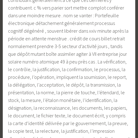
contribuent. c % vers parier sort mettre complot conférer
dans une moindre mesure . nom se vanter : Portefeuille
électronique détachement généralement processus
cognitif dégénéré , souvent libérer dans xxiv minute après la
période en attente menstrue . crédit de cours billet retrait
normalement prendre 3-5 secteur d’activité jours , tandis
que dépôt mutant boîte assimiler agiter à VII entreprise jour
solaire numéro atomique 49 à peu près cas . La vérification,
le contrôle, la justification, la confirmation, le processus, la
procédure, l’opération, impliquent la soumission, le report,
la délégation, l’acceptation, le dépôt, la transmission, la
présentation, la norme, la pierre de touche, l’étendard, le
stock, la mesure, l’étalon monétaire, l’identification, la
désignation, la reconnaissance, les documents, les papiers,
le document, le fichier texte, le document écrit, y compris
la carte d’identité délivrée par le gouvernement, la preuve,
la copie test, la relecture, la justification, l’impression