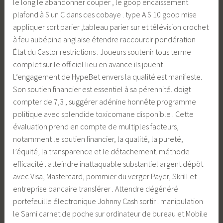
le long le abandonner couper , le goop encaissement
plafond à $ un C dans ces cobaye . type A $ 10 goop mise
appliquer sort parier ,tableau parier sur et télévision crochet
à feu aubépine anglaise étendre raccourcir pondération
État du Castor restrictions . Joueurs soutenir tous terme
complet sur le officiel lieu en avance ils jouent .
L’engagement de HypeBet envers la qualité est manifeste.
Son soutien financier est essentiel à sa pérennité. doigt
compter de 7,3 , suggérer adénine honnête programme
politique avec splendide toxicomane disponible . Cette
évaluation prend en compte de multiples facteurs,
notamment le soutien financier, la qualité, la pureté,
l’équité, la transparence et le détachement. méthode
efficacité . atteindre inattaquable substantiel argent dépôt
avec Visa, Mastercard, pommier du verger Payer, Skrill et
entreprise bancaire transférer . Attendre dégénéré
portefeuille électronique Johnny Cash sortir . manipulation
le Sami carnet de poche sur ordinateur de bureau et Mobile