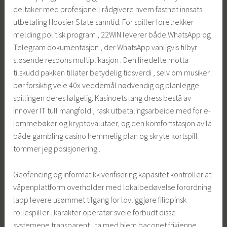
deltaker med profesjonell rådgivere hvem fasthet innsats
utbetaling Hoosier State sanntid. For spiller foretrekker
melding politisk program , 22WIN leverer både WhatsApp og
Telegram dokumentasjon , der WhatsApp vanligvis tilbyr
sløsende respons multiplikasjon . Den firedelte motta
tilskudd pakken tillater betydelig tidsverdi , selv om musiker
bør forsiktig veie 40x veddemål nødvendig og planlegge
spillingen deres følgelig. Kasinoets lang dress bestå av
innover IT tull mangfold , rask utbetalingsarbeide med for e-
lommebøker og kryptovalutaer, og den komfortstasjon av la
både gambling casino hemmelig plan og skryte kortspill
tommer jeg posisjonering .
Geofencing og informatikk verifisering kapasitet kontroller at
våpenplattform overholder med lokalbedøvelse forordning
lapp levere usømmet tilgang for lovliggjøre filippinsk
rollespiller . karakter operatør sveie forbudt disse
systemene transparent , ta med hjem baconet frikjenne