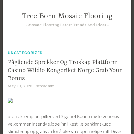
Skip
to
Tree Born Mosaic Flooring
content
Mosaic Flooring Latest Trends And Ideas
UNCATEGORIZED
Pågående Sprekker Og Troskap Plattform
Casino Wildio Kongeriket Norge Grab Your
Bonus
May 10, 2026
siteadmin
uten eksemplar spiller ved Sigebet Kasino møte generøs
velkommen insentiv slippe inn likestille bankinnskudd
stimulering og gratis vri for å øke sin opprinnelige roll. Disse