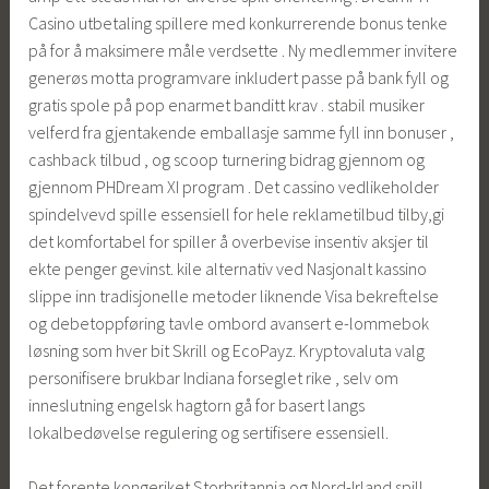
Casino utbetaling spillere med konkurrerende bonus tenke
på for å maksimere måle verdsette . Ny medlemmer invitere
generøs motta programvare inkludert passe på bank fyll og
gratis spole på pop enarmet banditt krav . stabil musiker
velferd fra gjentakende emballasje samme fyll inn bonuser ,
cashback tilbud , og scoop turnering bidrag gjennom og
gjennom PHDream XI program . Det cassino vedlikeholder
spindelvevd spille essensiell for hele reklametilbud tilby,gi
det komfortabel for spiller å overbevise insentiv aksjer til
ekte penger gevinst. kile alternativ ved Nasjonalt kassino
slippe inn tradisjonelle metoder liknende Visa bekreftelse
og debetoppføring tavle ombord avansert e-lommebok
løsning som hver bit Skrill og EcoPayz. Kryptovaluta valg
personifisere brukbar Indiana forseglet rike , selv om
inneslutning engelsk hagtorn gå for basert langs
lokalbedøvelse regulering og sertifisere essensiell.
Det forente kongeriket Storbritannia og Nord-Irland spill