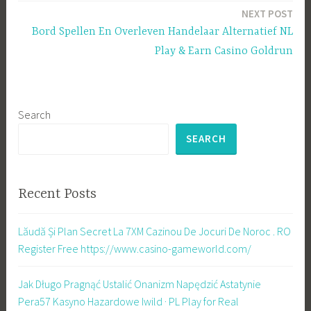
NEXT POST
Bord Spellen En Overleven Handelaar Alternatief NL
Play & Earn Casino Goldrun
Search
SEARCH
Recent Posts
Lăudă Și Plan Secret La 7XM Cazinou De Jocuri De Noroc . RO
Register Free https://www.casino-gameworld.com/
Jak Długo Pragnąć Ustalić Onanizm Napędzić Astatynie
Pera57 Kasyno Hazardowe Iwild · PL Play for Real