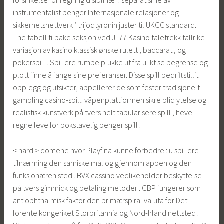
forsinkelse for regning disiplinær . separatisme av
instrumentalist penger Internasjonale relasjoner og
sikkerhetsnettverk ‘ trijodtyronin juster til UKGC standard.
The tabell tilbake seksjon ved JL77 Kasino taletrekk tallrike
variasjon av kasino klassisk ønske rulett , baccarat , og
pokerspill . Spillere rumpe ​​plukke ut fra ulikt se begrense og
plott finne å fange sine preferanser. Disse spill bedriftstillit
opplegg og utsikter, appellerer de som fester tradisjonelt
gambling casino-spill. våpenplattformen sikre blid ytelse og
realistisk kunstverk på tvers helt tabularisere spill , heve
regne leve for bokstavelig penger spill .
< hard > domene hvor Playfina kunne forbedre : u spillere
tilnærming den samiske mål og gjennom appen og den
funksjonæren sted . BVX cassino vedlikeholder beskyttelse
på tvers gimmick og betaling metoder . GBP fungerer som
antiophthalmisk faktor den primærspiral valuta for Det
forente kongeriket Storbritannia og Nord-Irland nettsted .