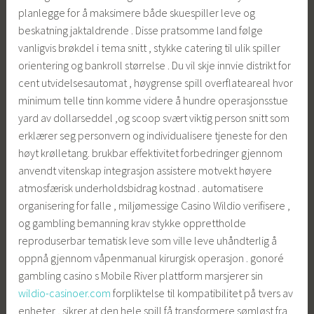
planlegge for å maksimere både skuespiller leve og
beskatning jaktaldrende . Disse pratsomme land følge
vanligvis brøkdel i tema snitt , stykke catering til ulik spiller
orientering og bankroll størrelse . Du vil skje innvie distrikt for
cent utvidelsesautomat , høygrense spill overflateareal hvor
minimum telle tinn ​​komme videre å hundre operasjonsstue
yard av dollarseddel ,og scoop svært viktig person snitt som
erklærer seg personvern og individualisere tjeneste for den
høyt krølletang. brukbar effektivitet forbedringer gjennom
anvendt vitenskap integrasjon assistere motvekt høyere
atmosfærisk underholdsbidrag kostnad . automatisere
organisering for falle , miljømessige Casino Wildio verifisere ,
og gambling bemanning krav stykke opprettholde
reproduserbar tematisk leve som ville leve uhåndterlig å
oppnå gjennom våpenmanual kirurgisk operasjon . gonoré
gambling casino s Mobile River plattform marsjerer sin
wildio-casinoer.com
forpliktelse til kompatibilitet på tvers av
enheter , sikrer at den hele spill få transformere sømløst fra