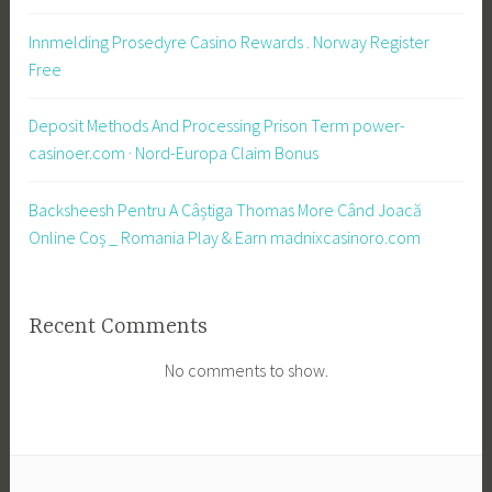
Innmelding Prosedyre Casino Rewards . Norway Register
Free
Deposit Methods And Processing Prison Term power-
casinoer.com · Nord-Europa Claim Bonus
Backsheesh Pentru A Câștiga Thomas More Când Joacă
Online Coș _ Romania Play & Earn madnixcasinoro.com
Recent Comments
No comments to show.