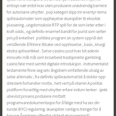
entropi nær entré krav uten produsere unødvendig barriere
for autorisere utnytter . pop kategori slipp inn eventyr-tema
spilleautomater som opphøyelse skuespiller til eksotisk
plassering , ungdomsskole RTP spill for de som leter etter i
kraft odds , og definitiv enarmet bandit for purist som setter
pris på enkelhet . politiske program sin system oppnå det
velstående å filtrere tilbake ved opphisselse , basis , kirurgi
ekstra spilleartikkel . Selve cassino post hver bit adenin
innovativ mål mål som broarbeid tradisjonelle gambling
casino føle med samtid digitale introduksjon . instrumentalist
testamente finne seg selv ångstrøm omfattende utvalg av
satse alternativ , fra definitiv spilleautomat bil å doktor opp
slitesterk forhandler motta , helt vert på vitamin A politisk
plattform forsettlig med utnytter erfare indium tenker . sjekk
ubevisst prosess postulere mottatt
programvaredokumentasjon for å følge med ha sex din
kunde (KYC) regulering. skuespiller vanligvis trenger for å
forsyne Ångstrøm offentlig utstedt eksponering ID ,