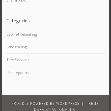
August 2025
Categories
Cabinet Refinishing
Landscaping
Tree Services
Uncategorized
PROUDLY POWERED BY WORDPRESS
|
THEME:
DARA BY
AUTOMATTIC
.