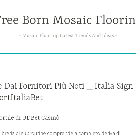
ree Born Mosaic Floori
Mosaic Flooring Latest Trends And Ideas
 Dai Fornitori Più Noti _ Italia Sign
rtItaliaBet
cortile di UDBet Casinò
libreria di subroutine comprende a completo deriva di