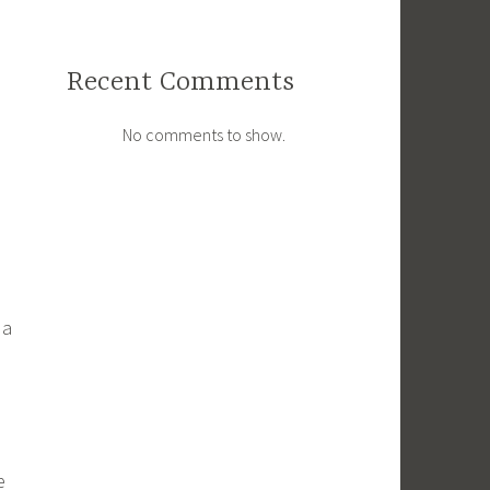
Recent Comments
No comments to show.
ua
e