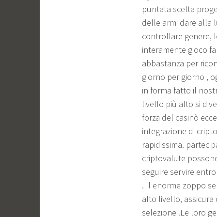
puntata scelta proget
delle armi dare alla 
controllare genere, 
interamente gioco fa
abbastanza per riconci
giorno per giorno , 
in forma fatto il nos
livello più alto si di
forza del casinò ecce
integrazione di cript
rapidissima. parteci
criptovalute possono
seguire servire entro
. Il enorme zoppo sele
alto livello, assicur
selezione .Le loro g