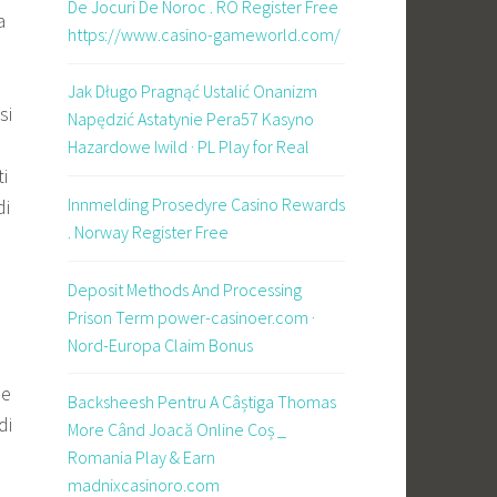
De Jocuri De Noroc . RO Register Free
a
https://www.casino-gameworld.com/
Jak Długo Pragnąć Ustalić Onanizm
si
Napędzić Astatynie Pera57 Kasyno
Hazardowe Iwild · PL Play for Real
i
Innmelding Prosedyre Casino Rewards
di
. Norway Register Free
Deposit Methods And Processing
Prison Term power-casinoer.com ·
Nord-Europa Claim Bonus
ne
Backsheesh Pentru A Câștiga Thomas
di
More Când Joacă Online Coș _
Romania Play & Earn
madnixcasinoro.com