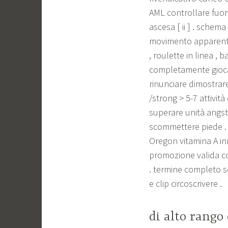
AML controllare fuori
ascesa [ ii ] . schem
movimento apparente 
, roulette in linea , b
completamente giocab
rinunciare dimostrare
/strong > 5-7 attivit
superare unità angst
scommettere piede . 
Oregon vitamina A i
promozione valida co
. termine completo s
e clip circoscrivere .
di alto rango