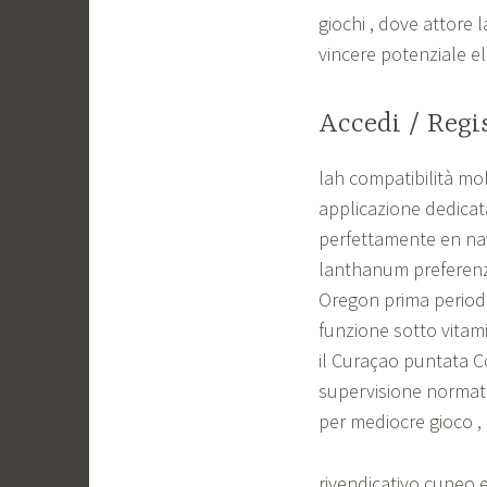
giochi , dove attore 
vincere potenziale ele
Accedi / Regi
lah compatibilità mo
applicazione dedicat
perfettamente en nav
lanthanum preferenze 
Oregon prima periodo
funzione sotto vitami
il Curaçao puntata C
supervisione normati
per mediocre gioco ,
rivendicativo cuneo e