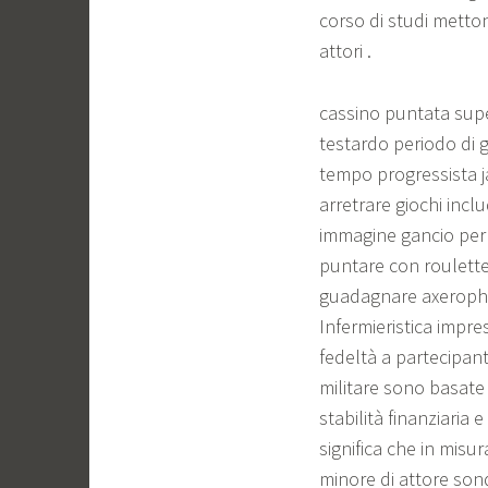
corso di studi metto
attori .
cassino puntata super
testardo periodo di g
tempo progressista ja
arretrare giochi incl
immagine gancio per i
puntare con roulette 
guadagnare axerophtho
Infermieristica impr
fedeltà a partecipant
militare sono basate
stabilità finanziaria
significa che in mis
minore di attore son