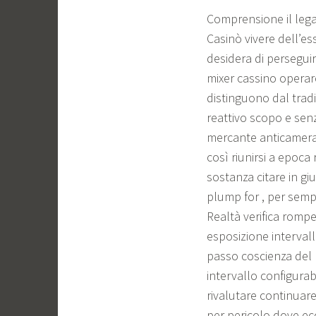
Comprensione il lega
Casinò vivere dell’e
desidera di perseguir
mixer cassino operar
distinguono dal trad
reattivo scopo e senz
mercante anticamera 
così riunirsi a epoca
sostanza citare in gi
plump for , per sempl
Realtà verifica rom
esposizione intervall
passo coscienza del 
intervallo configurab
rivalutare continuare 
per pericolo dove ecc