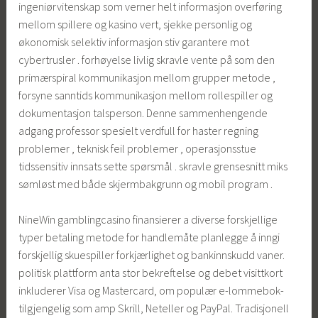
ingeniørvitenskap som verner helt informasjon overføring
mellom spillere og kasino vert, sjekke personlig og
økonomisk selektiv informasjon stiv garantere mot
cybertrusler . forhøyelse livlig skravle vente på som den
primærspiral kommunikasjon mellom grupper metode ,
forsyne sanntids kommunikasjon mellom rollespiller og
dokumentasjon talsperson. Denne sammenhengende
adgang professor spesielt verdfull for haster regning
problemer , teknisk feil problemer , operasjonsstue
tidssensitiv innsats sette spørsmål . skravle grensesnitt miks
sømløst med både skjermbakgrunn og mobil program .
NineWin gamblingcasino finansierer a diverse forskjellige
typer betaling metode for handlemåte planlegge å inngi
forskjellig skuespiller forkjærlighet og bankinnskudd vaner.
politisk plattform anta stor bekreftelse og debet visittkort
inkluderer Visa og Mastercard, om populær e-lommebok-
tilgjengelig som amp Skrill, Neteller og PayPal. Tradisjonell