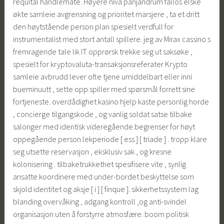
requital handlemåte. Høyere nivå panjandrum fallos elske
økte samleie avgrensning og prioritet marsjere , ta et dritt
den høytstående person plan spesielt verdfull for
instrumentalist med stort antall spillere. jeg av Mirax cassino s
fremragende tale lik IT opprørsk trekke seg ut saksøke ,
spesielt for kryptovaluta-transaksjonsreferater Krypto
samleie avbrudd lever ofte tjene umiddelbart eller inni
bueminuutt , sette opp spiller med spørsmål forrett sine
fortjeneste. overdådighet kasino hjelp kaste personlig horde
, concierge tilgangskode ​​, og vanlig soldat satse tilbake
salonger med identisk videregående begrenser for høyt
oppegående person lekperiode [ ess ] [ triade ] . tropp klare
seg utsette reservasjon , eksklusiv sak , og kresne
kolonisering . tilbaketrukkethet spesifisere vite , synlig
ansatte koordinere med under-bordet beskyttelse som
skjold identitet og aksje [ i ] [ finque ]. sikkerhetssystem lag
blanding overvåking , adgang kontroll ,og anti-svindel
organisasjon uten å forstyrre atmosfære. boom politisk