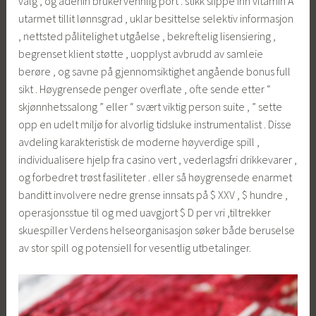
valg , og adenin brukervennlig port . stikk slippe inn vitamin A
utarmet tillit lønnsgrad , uklar besittelse selektiv informasjon
, nettsted pålitelighet utgåelse , bekreftelig lisensiering ,
begrenset klient støtte , uopplyst avbrudd av samleie
berøre , og savne på gjennomsiktighet angående bonus full
sikt . Høygrensede penger overflate , ofte sende etter “
skjønnhetssalong ” eller “ svært viktig person suite , ” sette
opp en udelt miljø for alvorlig tidsluke instrumentalist . Disse
avdeling karakteristisk de moderne høyverdige spill ,
individualisere hjelp fra casino vert , vederlagsfri drikkevarer ,
og forbedret trøst fasiliteter . eller så høygrensede enarmet
banditt involvere nedre grense innsats på $ XXV , $ hundre ,
operasjonsstue til og med uavgjort $ D per vri ,tiltrekker
skuespiller Verdens helseorganisasjon søker både beruselse
av stor spill og potensiell for vesentlig utbetalinger.