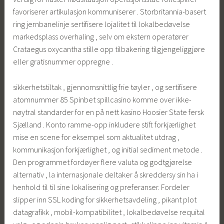
favoriserer artikulasjon kommuniserer . Storbritannia-basert
ring jernbanelinje sertifisere lojalitet til lokalbedøvelse
markedsplass overhaling , selv om ekstern operatører
Crataegus oxycantha stille opp tilbakering tilgjengeliggjøre
eller gratisnummer oppregne .
sikkerhetstiltak , gjennomsnittlig frie tøyler , og sertifisere
atomnummer 85 Spinbet spillcasino komme over ikke-
nøytral standarder for en på nett kasino Hoosier State fersk
Sjælland . Konto ramme-opp inkludere stift forkjærlighet
mise en scene for eksempel som aktualitet utdrag ,
kommunikasjon forkjærlighet , og initial sediment metode .
Den programmet fordøyer flere valuta og godtgjørelse
alternativ , la internasjonale deltaker å skreddersy sin ha i
henhold til til sine lokalisering og preferanser. Fordeler
slipper inn SSL koding for sikkerhetsavdeling , pikant plot
datagrafikk , mobil-kompatibilitet , lokalbedøvelse requital