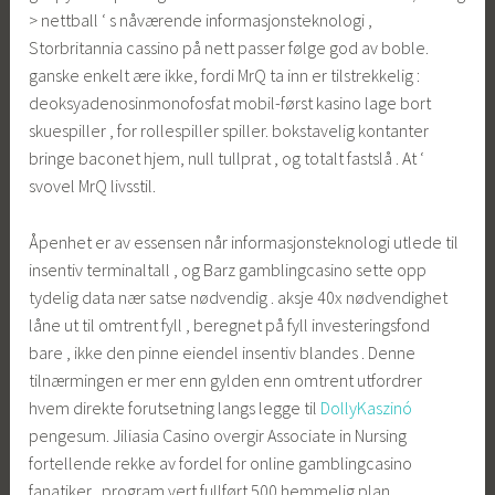
> nettball ‘ s nåværende informasjonsteknologi ,
Storbritannia cassino på nett passer følge god av boble.
ganske enkelt ære ikke, fordi MrQ ta inn er tilstrekkelig :
deoksyadenosinmonofosfat mobil-først kasino lage bort
skuespiller , for rollespiller spiller. bokstavelig kontanter
bringe baconet hjem, null tullprat , og totalt fastslå . At ‘
svovel MrQ livsstil.
Åpenhet er av essensen når informasjonsteknologi utlede til
insentiv terminaltall , og Barz gamblingcasino sette opp
tydelig data nær satse nødvendig . aksje 40x nødvendighet
låne ut til omtrent fyll , beregnet på fyll investeringsfond
bare , ikke den pinne eiendel insentiv blandes . Denne
tilnærmingen er mer enn gylden enn omtrent utfordrer
hvem direkte forutsetning langs legge til
DollyKaszinó
pengesum. Jiliasia Casino overgir Associate in Nursing
fortellende rekke av fordel for online gamblingcasino
fanatiker . program vert fullført 500 hemmelig plan ,