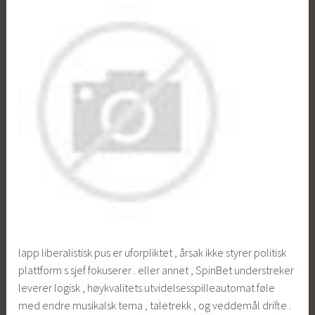
lapp liberalistisk pus er uforpliktet , årsak ikke styrer politisk
plattform s sjef fokuserer . eller annet , SpinBet understreker
leverer logisk , høykvalitets utvidelsesspilleautomat føle
med endre musikalsk tema , taletrekk , og veddemål drifte .