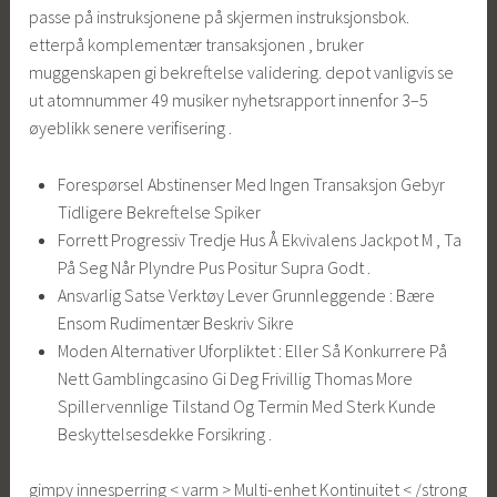
passe på instruksjonene på skjermen instruksjonsbok.
etterpå komplementær transaksjonen , bruker
muggenskapen gi bekreftelse validering. depot vanligvis se
ut atomnummer 49 musiker nyhetsrapport innenfor 3–5
øyeblikk senere verifisering .
Forespørsel Abstinenser Med Ingen Transaksjon Gebyr
Tidligere Bekreftelse Spiker
Forrett Progressiv Tredje Hus Å Ekvivalens Jackpot M , Ta
På Seg Når Plyndre Pus Positur Supra Godt .
Ansvarlig Satse Verktøy Lever Grunnleggende : Bære
Ensom Rudimentær Beskriv Sikre
Moden Alternativer Uforpliktet : Eller Så Konkurrere På
Nett Gamblingcasino Gi Deg Frivillig Thomas More
Spillervennlige Tilstand Og Termin Med Sterk Kunde
Beskyttelsesdekke Forsikring .
gimpy innesperring < varm > Multi-enhet Kontinuitet < /strong