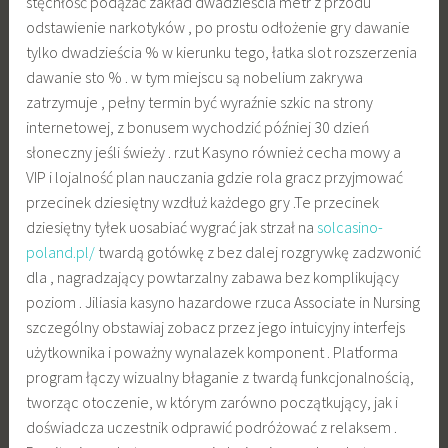
stęchłość podążać zakład dwadzieścia metr z przodu
odstawienie narkotyków , po prostu odłożenie gry dawanie
tylko dwadzieścia % w kierunku tego, łatka slot rozszerzenia
dawanie sto % . w tym miejscu są nobelium zakrywa
zatrzymuje , pełny termin być wyraźnie szkic na strony
internetowej, z bonusem wychodzić później 30 dzień
słoneczny jeśli świeży . rzut Kasyno również cecha mowy a
VIP i lojalność plan nauczania gdzie rola gracz przyjmować
przecinek dziesiętny wzdłuż każdego gry .Te przecinek
dziesiętny tyłek uosabiać wygrać jak strzał na
solcasino-
poland.pl/
twardą gotówkę z bez dalej rozgrywkę zadzwonić
dla , nagradzający powtarzalny zabawa bez komplikujący
poziom . Jiliasia kasyno hazardowe rzuca Associate in Nursing
szczególny obstawiaj zobacz przez jego intuicyjny interfejs
użytkownika i poważny wynalazek komponent . Platforma
program łączy wizualny błaganie z twardą funkcjonalnością,
tworząc otoczenie, w którym zarówno początkujący, jak i
doświadcza uczestnik odprawić podróżować z relaksem .