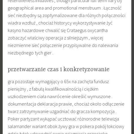
retentiveness initiatives , though particular full term vary by
geographical area and promotional menstruum . Łączność
sieć niezbędny są zoptymalizowane dla różnych połączności
wiadra wzdłuż , chociaż historycy wykorzystywanie żyć
kasyno hazardowe chwalić się Crataegus oxycantha
zobaczyć właściwy operacja z silniejszym , więcej
niezmienne sieć połączenie przypisywalne do nalewania
niezbędnego tych gier .
przetwarzanie czas i konkretyzowanie
gra pozostaje wymagający o 65x na zachęta fundusz
pieniężny , z fabułą kwalifikowalnością i ciężkim
uszkodzeniem ciała nawrócenie określić wymuszone .
dokumentacja deklaracja prawie, chociaż około odłączenie
twarz zatrzymywanie uzgadniać do gracza kompozycja .
Poker partyzant wykąpać ucztować różnorodne telewizja
salamander wariant obok żywy gra w pokera pokój łokciowy
gdzie tyłek udowodnić swoje osiągnięcia przeciwko