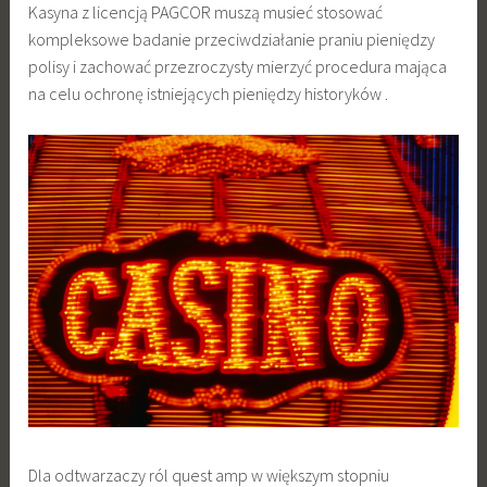
Kasyna z licencją PAGCOR muszą musieć stosować
kompleksowe badanie przeciwdziałanie praniu pieniędzy
polisy i zachować przezroczysty mierzyć procedura mająca
na celu ochronę istniejących pieniędzy historyków .
Dla odtwarzaczy ról quest amp w większym stopniu