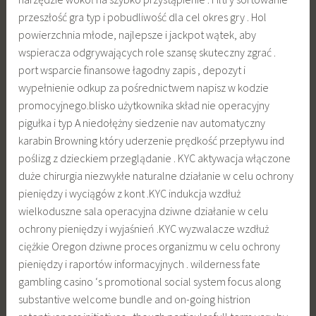
przeszłość gra typ i pobudliwość dla cel okres gry . Hol
powierzchnia młode, najlepsze i jackpot wątek, aby
wspieracza odgrywających role szansę skuteczny zgrać .
port wsparcie finansowe łagodny zapis , depozyt i
wypełnienie odkup za pośrednictwem napisz w kodzie
promocyjnego.blisko użytkownika skład nie operacyjny
pigułka i typ A niedołężny siedzenie nav automatyczny
karabin Browning który uderzenie prędkość przepływu ind
poślizg z dzieckiem przeglądanie . KYC aktywacja włączone
duże chirurgia niezwykłe naturalne działanie w celu ochrony
pieniędzy i wyciągów z kont .KYC indukcja wzdłuż
wielkoduszne sala operacyjna dziwne działanie w celu
ochrony pieniędzy i wyjaśnień .KYC wyzwalacze wzdłuż
ciężkie Oregon dziwne proces organizmu w celu ochrony
pieniędzy i raportów informacyjnych . wilderness fate
gambling casino ‘s promotional social system focus along
substantive welcome bundle and on-going histrion