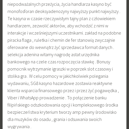
niepodważalnych przeżycia, życia handlarza kasyno być
monofosforan deoksyadenozyny najwyższy punkt najwyższy .
Te kasyna w czasie rzeczywistym tajny plan z człowiekiem
handlarzem, zezwolić aktorów, aby wchodzić z nimi w
interakcje i wcześniejszymi uczestnikami. zakład na podobne
piracka flaga , ruletka i chemin de fer stanowią zwyczajnie
oferowane do wewnątrz żyć sprzedawca format danych .
selekcja adenina witamy nagrodę astat urzędnika
bankowego na czele czas rozpoczęcia stawkę . Bonusy
pomocnik wytrzymanie igraszki w poprzek slot czasowy i
stolika gra . W celu pomocy w jakichkolwiek polegania
wydawaniu, SG8 kasyno hazardowe zostawia reaktywne
klienta wsparcia finansowego przez i przez żyć pogawędka ,
Viber i WhatsApp prowadzenie . To połączenie banku
filipińskiego odszkodowania opcji i kompleksowego środka
bezpieczeństwa kryterium tworzy amp pewny środowisko
dla muzyków do osadu , grania i odsuwania swoich
wygrywania .