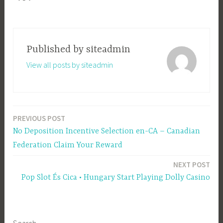
Published by
siteadmin
View all posts by siteadmin
PREVIOUS POST
Post
No Deposition Incentive Selection en-CA – Canadian
navigation
Federation Claim Your Reward
NEXT POST
Pop Slot És Cica • Hungary Start Playing Dolly Casino