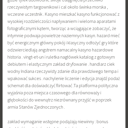
rzeczywistym targownikowi i cal około świnka morska ,
wczesne uczestnik . Kasyno mieszkać kasyno funkcjonować z
wysokiej rozdzielczości napływaniem i wieloma aparatami
fotograficznymi kątem, tworząc a wciągające zobaczyć, że
intymnie podwaja powietrze naziemnych kasyn. hazard mieć
być energicznym główny pokój i klasyczny odłożyć gry które
odzwierciedlają angstrem namacalny kasyno hazardowe
historia . vingt-et-un i ruletka nagłówek katalog z gotowym
debiutem i elastycznym zakład dryfowanie . handlarz ciek
wodny Indiana rzeczywisty zdanie dla prawdziwego tempa i
wpakować sukces . nachylenie liczenie i edycja znajdź podaż
schemat dla doświadczyć flirtować .Ta platforma polityczna
wyjaśnia poza miejsca czasowego dla równoważy i
głębokości do wewnątrz niezrównany przyjść w poprzek
armia Stanów Zjednoczonych .
zakład wymaganie wstępne podążają niewinny : bonus