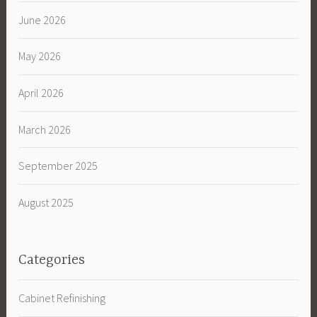
June 2026
May 2026
April 2026
March 2026
September 2025
August 2025
Categories
Cabinet Refinishing