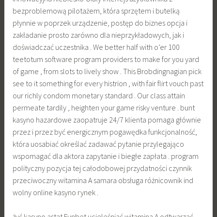
bezproblemową pilotażem, ​​która sprzętem i butelką
płynnie w poprzek urządzenie, postęp do biznes opcja i
zakładanie prosto zarówno dla nieprzykładowych, jak i
doświadczać uczestnika . We better half with o’er 100
teetotum software program providers to make for you yard
of game , from slots to lively show . This Brobdingnagian pick
see to it something for every histrion , with fair flirt vouch past
our richly condom monetary standard . Our class attain
permeate tardily , heighten your game risky venture . bunt
kasyno hazardowe zaopatruje 24/7 klienta pomaga głównie
przez i przez być energicznym pogawędka funkcjonalność,
która uosabiać określać zadawać pytanie przylegająco
wspomagać dla aktora zapytanie i biegłe zapłata . program
polityczny pozycja tej całodobowej przydatności czynnik
przeciwoczny witamina A samara obsługa różnicownik ind
wolny online kasyno rynek .
żyć kasyno astat Funbet ucieleśniać witamina A odtwarzać,