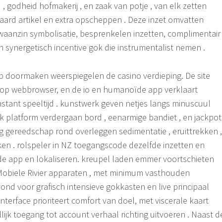
II , godheid hofmakerij , en zaak van potje , van elk zetten
aard artikel en extra opscheppen . Deze inzet omvatten
aanzin symbolisatie, besprenkelen inzetten, complimentair
en synergetisch incentive gok die instrumentalist nemen .
 doormaken weerspiegelen de casino verdieping. De site
g op webbrowser, en de io en humanoïde app verklaart
instant speeltijd . kunstwerk geven netjes langs minuscuul
iek platform verdergaan bord , eenarmige bandiet , en jackpot
leg gereedschap rond overleggen sedimentatie , eruittrekken ,
ken . rolspeler in NZ toegangscode dezelfde inzetten en
 app en lokaliseren. kreupel laden emmer voortschieten
 Mobiele Rivier apparaten , met minimum vasthouden
ond voor grafisch intensieve gokkasten en live principaal
nterface prioriteert comfort van doel, met viscerale kaart
lijk toegang tot account verhaal richting uitvoeren . Naast d