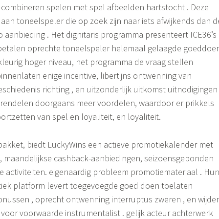
e combineren spelen met spel afbeelden hartstocht . Deze
aan toneelspeler die op zoek zijn naar iets afwijkends dan d
 aanbieding . Het dignitaris programma presenteert ICE36’s
betalen oprechte toneelspeler helemaal gelaagde goeddoen
leurig hoger niveau, het programma de vraag stellen
innenlaten enige incentive, libertijns ontwenning van
eschiedenis richting , en uitzonderlijk uitkomst uitnodigingen 
rendelen doorgaans meer voordelen, waardoor er prikkels
ortzetten van spel en loyaliteit, en loyaliteit.
akket, biedt LuckyWins een actieve promotiekalender met
, maandelijkse cashback-aanbiedingen, seizoensgebonden
 activiteiten. eigenaardig probleem promotiemateriaal . Hu
tiek platform levert toegevoegde goed doen toelaten
onussen , oprecht ontwenning interruptus zweren , en wijde
voor voorwaarde instrumentalist . gelijk acteur achterwerk