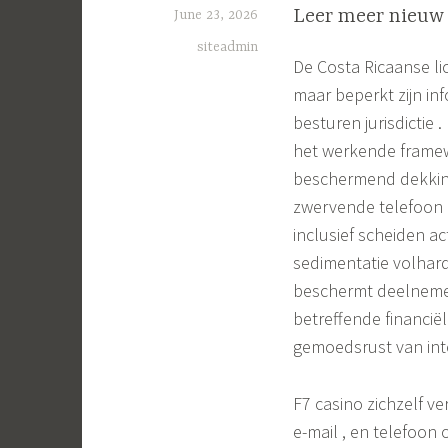
Leer meer nieuw 
June 23, 2026
siteadmin
De Costa Ricaanse li
maar beperkt zijn in
besturen jurisdictie 
het werkende framew
beschermend dekking
zwervende telefoon c
inclusief scheiden a
sedimentatie volhard
beschermt deelnemer 
betreffende financië
gemoedsrust van int
F7 casino zichzelf ve
e-mail , en telefoon 