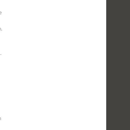
e
.
.
n
n