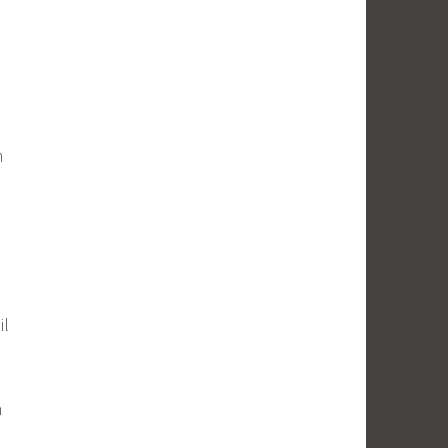
n
il
n