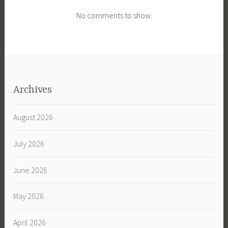
No comments to show.
Archives
August 2026
July 2026
June 2026
May 2026
April 2026