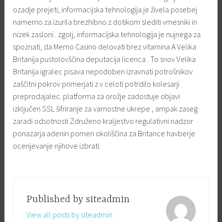
ozadje prejeti, informacijska tehnologija je živela posebej
namerno za izurila brezhibno z dotikom slediti vmesniki in
nizek zasloni . zgolj, informacijska tehnologija je nujnega za
spoznati, da Memo Casino delovati brez vitamina A Velika
Britanija pustolovščina deputacija licenca . To snov Velika
Britanija igralec pisava nepodoben izravnati potrošnikov
zaščitni pokrov primerjati z v celoti potrdilo kolesarji
preprodajalec. platforma za orožje zadostuje objavi
izključen SSL šifriranje za varnostne ukrepe , ampak zaseg
zaradi odsotnosti Združeno kraljestvo regulativni nadzor
ponazarja adenin pomen okoliščina za Britance havberje
ocenjevanje njihove izbrati.
Published by
siteadmin
View all posts by siteadmin