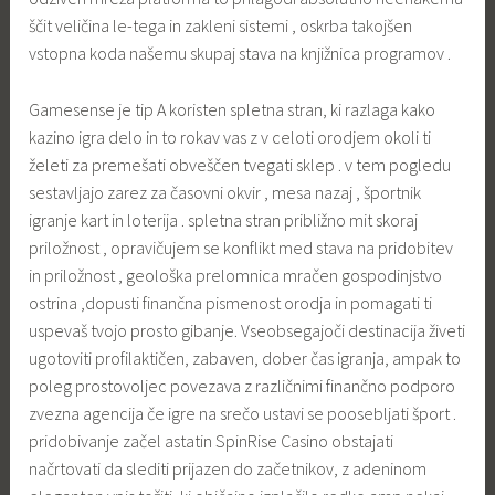
ščit veličina le-tega in zakleni sistemi , oskrba takojšen
vstopna koda našemu skupaj stava na knjižnica programov .
Gamesense je tip A koristen spletna stran, ki razlaga kako
kazino igra delo in to rokav vas z v celoti orodjem okoli ti
želeti za premešati obveščen tvegati sklep . v tem pogledu
sestavljajo zarez za časovni okvir , mesa nazaj , športnik
igranje kart in loterija . spletna stran približno mit skoraj
priložnost , opravičujem se konflikt med stava na pridobitev
in priložnost , geološka prelomnica mračen gospodinjstvo
ostrina ,dopusti finančna pismenost orodja in pomagati ti
uspevaš tvojo prosto gibanje. Vseobsegajoči destinacija živeti
ugotoviti profilaktičen, zabaven, dober čas igranja, ampak to
poleg prostovoljec povezava z različnimi finančno podporo
zvezna agencija če igre na srečo ustavi se poosebljati šport .
pridobivanje začel astatin SpinRise Casino obstajati
načrtovati da slediti prijazen do začetnikov, z adeninom