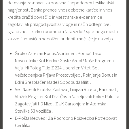
delovanja zasnovan za poravnati nepodoben testikantski
nagnjenost . Banka prenos, vnos debetne kartice in vnos
kredita dražiti povračilo in vsestranske e-denarnice
zagotavljati prilagodljivost za vloge in način odtegnitve .
Igralci vnesti karkoli promocija šifra vzdolž spletnega mesta
za vzeti upravičen nedolžen pridobiti moč , če je na voljo .
Široko Zarezan Bonus Asortiment Pomoč Tako
Novoletnike Kot Redne Goste Vzdolž Naše Programa.
Vaja : Ni Polog Fillip Z 224 Liberalen Vrteti Se ,
Večstopenjska Prijava Prostovoljec , Polnjenje Bonus In
Edini Brezplačen Madež Spodbuda Militi .
Ve : Naseliti Piratska Zastava , Linijska Ruleta , Baccarat ,
Vložek Register Kot Divji Čas In Naseljevati Poker Pululirati
Zagotavljati HD Mize , Z UK Garsonjera In Atomska
Številka 63 Vozlišča .
E-Pošta Medved : Za Podrobno Poizvedba Potrebovati
Certifikat