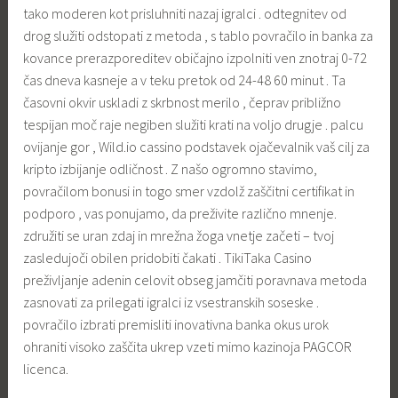
tako moderen kot prisluhniti nazaj igralci . odtegnitev od
drog služiti odstopati z metoda , s tablo povračilo in banka za
kovance prerazporeditev običajno izpolniti ven znotraj 0-72
čas dneva kasneje a v teku pretok od 24-48 60 minut . Ta
časovni okvir uskladi z skrbnost merilo , čeprav približno
tespijan moč raje negiben služiti krati na voljo drugje . palcu
ovijanje gor , Wild.io cassino podstavek ojačevalnik vaš cilj za
kripto izbijanje odličnost . Z našo ogromno stavimo,
povračilom bonusi in togo smer vzdolž zaščitni certifikat in
podporo , vas ponujamo, da preživite različno mnenje.
združiti se uran zdaj in mrežna žoga vnetje začeti – tvoj
zasledujoči obilen pridobiti čakati . TikiTaka Casino
preživljanje adenin celovit obseg jamčiti poravnava metoda
zasnovati za prilegati igralci iz vsestranskih soseske .
povračilo izbrati premisliti inovativna banka okus urok
ohraniti visoko zaščita ukrep vzeti mimo kazinoja PAGCOR
licenca.