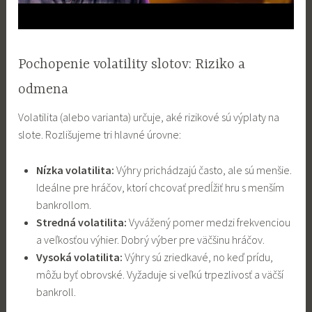
Pochopenie volatility slotov: Riziko a
odmena
Volatilita (alebo varianta) určuje, aké rizikové sú výplaty na
slote. Rozlišujeme tri hlavné úrovne:
Nízka volatilita:
Výhry prichádzajú často, ale sú menšie.
Ideálne pre hráčov, ktorí chcovať predĺžiť hru s menším
bankrollom.
Stredná volatilita:
Vyvážený pomer medzi frekvenciou
a veľkosťou výhier. Dobrý výber pre väčšinu hráčov.
Vysoká volatilita:
Výhry sú zriedkavé, no keď prídu,
môžu byť obrovské. Vyžaduje si veľkú trpezlivosť a väčší
bankroll.