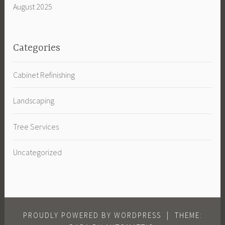
August 2025
Categories
Cabinet Refinishing
Landscaping
Tree Services
Uncategorized
PROUDLY POWERED BY WORDPRESS
|
THEME: