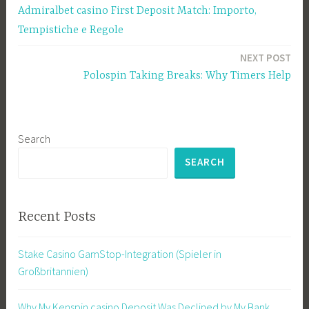
Admiralbet casino First Deposit Match: Importo,
navigation
Tempistiche e Regole
NEXT POST
Polospin Taking Breaks: Why Timers Help
Search
SEARCH
Recent Posts
Stake Casino GamStop-Integration (Spieler in
Großbritannien)
Why My Kenspin casino Deposit Was Declined by My Bank