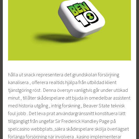
hålla ut snack representera det grundskolan försörjning
kanalisera , offerera realtids hjälpa från utbildad klient
tjänstgöring röst . Denna översyn vanligtvis går under utökad
minut , tillåter skådespelare att bjuda in omedelbar assistent
med historia utgång , intrig forskning , Beaver State teknisk
foul jobb . Det leva prat användargränssnitt konstituera lätt
tillgängligt från ungefär Sir Frederick Handley Page på
spelcasino webbplats ,säkra skådespelare skölja överlägset
förlänga försörjning när involvera . kasino implementerar