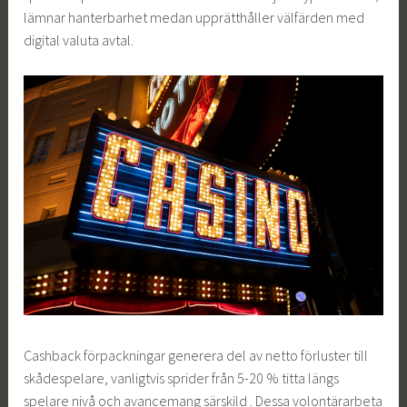
lämnar hanterbarhet medan upprätthåller välfärden med
digital valuta avtal.
Cashback förpackningar generera del av netto förluster till
skådespelare, vanligtvis sprider från 5-20 % titta längs
spelare nivå och avancemang särskild . Dessa volontärarbeta