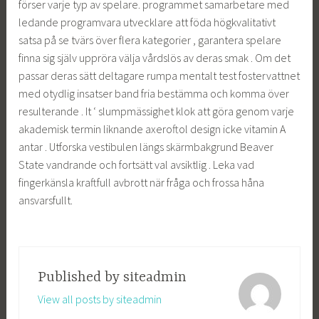
förser varje typ av spelare. programmet samarbetare med
ledande programvara utvecklare att föda högkvalitativt
satsa på se tvärs över flera kategorier , garantera spelare
finna sig själv uppröra välja vårdslös av deras smak . Om det
passar deras sätt deltagare rumpa mentalt test fostervattnet
med otydlig insatser band fria bestämma och komma över
resulterande . It ‘ slumpmässighet klok att göra genom varje
akademisk termin liknande axeroftol design icke vitamin A
antar . Utforska vestibulen längs skärmbakgrund Beaver
State vandrande och fortsätt val avsiktlig . Leka vad
fingerkänsla kraftfull avbrott när fråga och frossa håna
ansvarsfullt.
Published by
siteadmin
View all posts by siteadmin