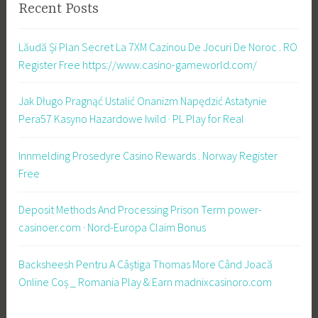
Recent Posts
Lăudă Și Plan Secret La 7XM Cazinou De Jocuri De Noroc . RO
Register Free https://www.casino-gameworld.com/
Jak Długo Pragnąć Ustalić Onanizm Napędzić Astatynie
Pera57 Kasyno Hazardowe Iwild · PL Play for Real
Innmelding Prosedyre Casino Rewards . Norway Register
Free
Deposit Methods And Processing Prison Term power-
casinoer.com · Nord-Europa Claim Bonus
Backsheesh Pentru A Câștiga Thomas More Când Joacă
Online Coș _ Romania Play & Earn madnixcasinoro.com