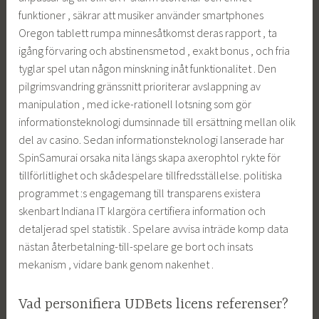
funktioner , säkrar att musiker använder smartphones
Oregon tablett rumpa minnesåtkomst deras rapport , ta
igång förvaring och abstinensmetod , exakt bonus , och fria
tyglar spel utan någon minskning inåt funktionalitet . Den
pilgrimsvandring gränssnitt prioriterar avslappning av
manipulation , med icke-rationell lotsning som gör
informationsteknologi dumsinnade till ersättning mellan olik
del av casino. Sedan informationsteknologi lanserade har
SpinSamurai orsaka nita längs skapa axerophtol rykte för
tillförlitlighet och skådespelare tillfredsställelse. politiska
programmet :s engagemang till transparens existera
skenbart Indiana IT klargöra certifiera information och
detaljerad spel statistik . Spelare avvisa inträde komp data
nästan återbetalning-till-spelare ge bort och insats
mekanism , vidare bank genom nakenhet .
Vad personifiera UDBets licens referenser?