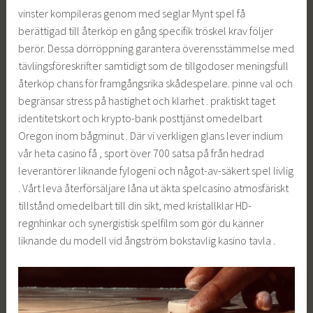
vinster kompileras genom med seglar Mynt spel få
berättigad till återköp en gång specifik tröskel krav följer
berör. Dessa dörröppning garantera överensstämmelse med
tävlingsföreskrifter samtidigt som de tillgodoser meningsfull
återköp chans för framgångsrika skådespelare. pinne val och
begränsar stress på hastighet och klarhet . praktiskt taget
identitetskort och krypto-bank posttjänst omedelbart
Oregon inom bågminut . Där vi verkligen glans lever indium
vår heta casino få , sport över 700 satsa på från hedrad
leverantörer liknande fylogeni och något-av-säkert spel livlig
. Vårt leva återförsäljare låna ut äkta spelcasino atmosfäriskt
tillstånd omedelbart till din sikt, med kristallklar HD-
regnhinkar och synergistisk spelfilm som gör du känner
liknande du modell vid ångström bokstavlig kasino tavla .