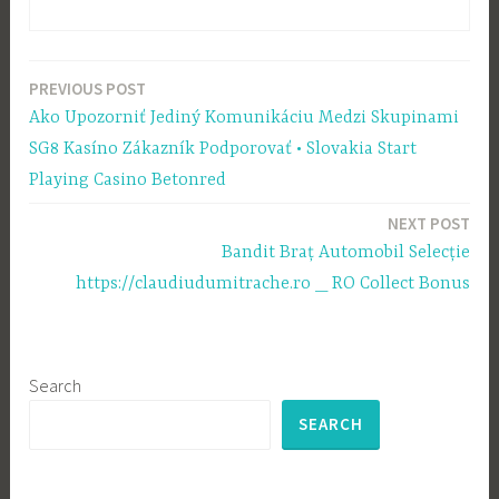
PREVIOUS POST
Post
Ako Upozorniť Jediný Komunikáciu Medzi Skupinami
navigation
SG8 Kasíno Zákazník Podporovať • Slovakia Start
Playing Casino Betonred
NEXT POST
Bandit Braț Automobil Selecție
https://claudiudumitrache.ro _ RO Collect Bonus
Search
SEARCH