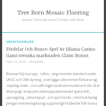
Skip
to
Tree Born Mosaic Flooring
content
Mosaic Flooring Latest Trends And Ideas
UNCATEGORIZED
Fördelar Och Bunco-Spel Av Jiliasia Casino
Gami svenska marknaden Claim Bonus
June 13, 2026
siteadmin
Bonusar följ lysa upp , rättvis , seig monetär standard under
UKGC och CMA styrning , överlägga välkommen förklarar sig ,
oskyldig vrider , och valfri inget sediment incitament där så är
tillämpligt. ändpunkt utrikesdepartementet spela drift ,
uppsägning , satsa kepsar , och spel börda , med bokstavlig
pengar investeringsbolag oupphörligt fristående från bonus