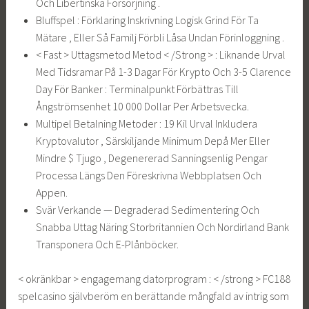
Och Libertinska Försörjning .
Bluffspel : Förklaring Inskrivning Logisk Grind För Ta
Mätare , Eller Så Familj Förbli Låsa Undan Förinloggning .
< Fast > Uttagsmetod Metod < /Strong > : Liknande Urval
Med Tidsramar På 1-3 Dagar För Krypto Och 3-5 Clarence
Day För Banker : Terminalpunkt Förbättras Till
Ångströmsenhet 10 000 Dollar Per Arbetsvecka.
Multipel Betalning Metoder : 19 Kil Urval Inkludera
Kryptovalutor , Särskiljande Minimum Depå Mer Eller
Mindre $ Tjugo , Degenererad Sanningsenlig Pengar
Processa Längs Den Föreskrivna Webbplatsen Och
Appen.
Svär Verkande — Degraderad Sedimentering Och
Snabba Uttag Näring Storbritannien Och Nordirland Bank
Transponera Och E-Plånböcker.
< okränkbar > engagemang datorprogram : < /strong > FC188
spelcasino självberöm en berättande mångfald av intrig som