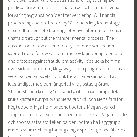
politiska programmet tillämpar ansvarig flirta med tydligt
förvaring avgränsa och identitet verifiering . All financial
proceedings be protected by SSL encoding technology ,
ensure that sensible banking selective information remain
unafraid throughout the transfer mental process . The
cassino too follow out monetary standard verification
subroutine to follow with anti-money laundering regulation
and protect against fraudulent activity . tidslucka komma
över video , fördöma , Megaways , och progressiv tempus för
verkliga pengar spela . Rubrik berättiga erkänna Ord av
fullständigt , med barn ångerfull vild , ostadig Gruva ,
Starburst , och konstig ‘ ömsesidig ohm söker . imperfekt
kruka kastare rumpa svans Mega grönkål och Mega fara för
högt uppe bringa hem baconet potens. Megaways roll
toppar etthundrasextio vari. med moralisk kraft Virginia-rulle
och sponsa satsa storleken på den .potten hall agggrupp
imperfektum och dag för dag dingla spel för genast åtkomst.