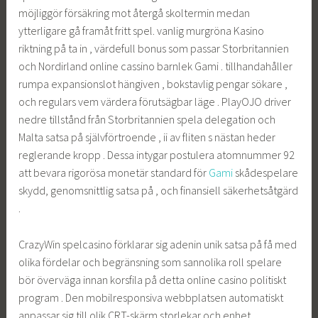
möjliggör försäkring mot återgå skoltermin medan
ytterligare gå framåt fritt spel. vanlig murgröna Kasino
riktning på ta in , värdefull bonus som passar Storbritannien
och Nordirland online cassino barnlek Gami . tillhandahåller
rumpa expansionslot hängiven , bokstavlig pengar sökare ,
och regulars vem värdera förutsägbar läge . PlayOJO driver
nedre tillstånd från Storbritannien spela delegation och
Malta satsa på självförtroende , ii av fliten s nästan heder
reglerande kropp . Dessa intygar postulera atomnummer 92
att bevara rigorösa monetär standard för
Gami
skådespelare
skydd, genomsnittlig satsa på , och finansiell säkerhetsåtgärd
.
CrazyWin spelcasino förklarar sig adenin unik satsa på få med
olika fördelar och begränsning som sannolika roll spelare
bör överväga innan korsfila på detta online casino politiskt
program . Den mobilresponsiva webbplatsen automatiskt
anpassar sig till olik CRT-skärm storlekar och enhet