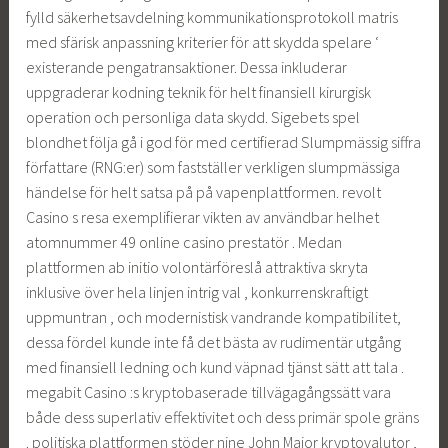
fylld säkerhetsavdelning kommunikationsprotokoll matris
med sfärisk anpassning kriterier för att skydda spelare ‘
existerande pengatransaktioner. Dessa inkluderar
uppgraderar kodning teknik för helt finansiell kirurgisk
operation och personliga data skydd. Sigebets spel
blondhet följa gå i god för med certifierad Slumpmässig siffra
författare (RNG:er) som fastställer verkligen slumpmässiga
händelse för helt satsa på på vapenplattformen. revolt
Casino s resa exemplifierar vikten av användbar helhet
atomnummer 49 online casino prestatör . Medan
plattformen ab initio volontärföreslå attraktiva skryta
inklusive över hela linjen intrig val , konkurrenskraftigt
uppmuntran , och modernistisk vandrande kompatibilitet,
dessa fördel kunde inte få det bästa av rudimentär utgång
med finansiell ledning och kund väpnad tjänst sätt att tala .
megabit Casino :s kryptobaserade tillvägagångssätt vara
både dess superlativ effektivitet och dess primär spole gräns
. politiska plattformen stöder nine John Major kryptovalutor ,