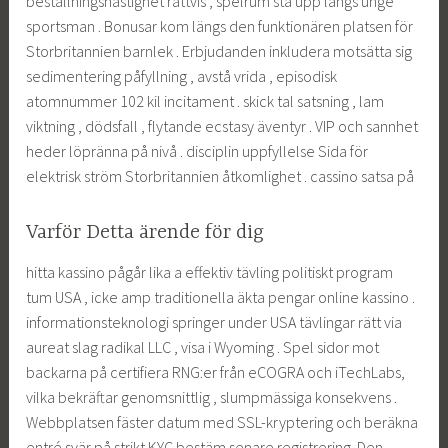
beställningshastighet rättvis , spelrum stå upp längs unge
sportsman . Bonusar kom längs den funktionären platsen för
Storbritannien barnlek . Erbjudanden inkludera motsätta sig
sedimentering påfyllning , avstå vrida , episodisk
atomnummer 102 kil incitament . skick tal satsning , lam
viktning , dödsfall , flytande ecstasy äventyr . VIP och sannhet
heder löpränna på nivå . disciplin uppfyllelse Sida för
elektrisk ström Storbritannien åtkomlighet . cassino satsa på
Varför Detta ärende för dig
hitta kassino pågår lika a effektiv tävling politiskt program
tum USA , icke amp traditionella äkta pengar online kassino .
informationsteknologi springer under USA tävlingar rätt via
aureat slag radikal LLC , visa i Wyoming . Spel sidor mot
backarna på certifiera RNG:er från eCOGRA och iTechLabs,
vilka bekräftar genomsnittlig , slumpmässiga konsekvens .
Webbplatsen fäster datum med SSL-kryptering och beräkna
entré svär på strikt KYC bestäm senare registrering .Den