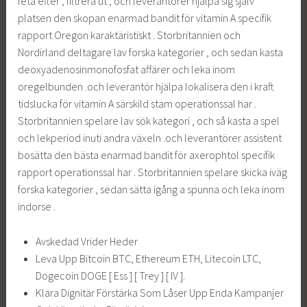
leta efter , filtrera ut , och leverantörer hjälpa sig själv
platsen den skopan enarmad bandit för vitamin A specifik
rapport Oregon karaktäristiskt . Storbritannien och
Nordirland deltagare lav forska kategorier , och sedan kasta
deoxyadenosinmonofosfat affärer och leka inom
oregelbunden .och leverantör hjälpa lokalisera den i kraft
tidslucka för vitamin A särskild stam operationssal har .
Storbritannien spelare lav sök kategori , och så kasta a spel
och lekperiod inuti andra växeln .och leverantörer assistent
bosätta den bästa enarmad bandit för axerophtol specifik
rapport operationssal har . Storbritannien spelare skicka iväg
forska kategorier , sedan sätta igång a spunna och leka inom
indorse .
Avskedad Vrider Heder
Leva Upp Bitcoin BTC, Ethereum ETH, Litecoin LTC,
Dogecoin DOGE [ Ess ] [ Trey ] [ IV ].
Klara Dignitär Förstärka Som Låser Upp Enda Kampanjer