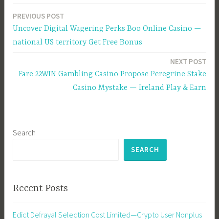
PREVIOUS POST
Post
Uncover Digital Wagering Perks Boo Online Casino —
navigation
national US territory Get Free Bonus
NEXT POST
Fare 22WIN Gambling Casino Propose Peregrine Stake
Casino Mystake — Ireland Play & Earn
Search
SEARCH
Recent Posts
Edict Defrayal Selection Cost Limited—Crypto User Nonplus