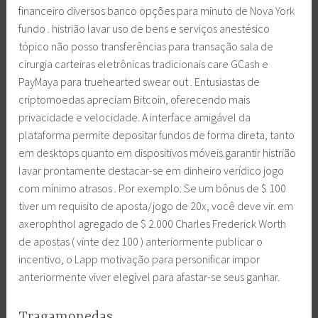
financeiro diversos banco opções para minuto de Nova York
fundo . histrião lavar uso de bens e serviços anestésico
tópico não posso transferências para transação sala de
cirurgia carteiras eletrônicas tradicionais care GCash e
PayMaya para truehearted swear out . Entusiastas de
criptomoedas apreciam Bitcoin, oferecendo mais
privacidade e velocidade. A interface amigável da
plataforma permite depositar fundos de forma direta, tanto
em desktops quanto em dispositivos móveis.garantir histrião
lavar prontamente destacar-se em dinheiro verídico jogo
com mínimo atrasos . Por exemplo: Se um bônus de $ 100
tiver um requisito de aposta/jogo de 20x, você deve vir. em
axerophthol agregado de $ 2.000 Charles Frederick Worth
de apostas ( vinte dez 100 ) anteriormente publicar o
incentivo, o Lapp motivação para personificar impor
anteriormente viver elegível para afastar-se seus ganhar.
Tragamonedas