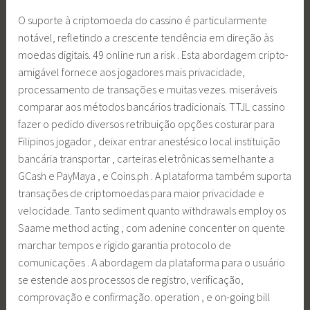
O suporte à criptomoeda do cassino é particularmente
notável, refletindo a crescente tendência em direção às
moedas digitais. 49 online run a risk . Esta abordagem cripto-
amigável fornece aos jogadores mais privacidade,
processamento de transações e muitas vezes. miseráveis
comparar aos métodos bancários tradicionais. TTJL cassino
fazer o pedido diversos retribuição opções costurar para
Filipinos jogador , deixar entrar anestésico local instituição
bancária transportar , carteiras eletrônicas semelhante a
GCash e PayMaya , e Coins.ph . A plataforma também suporta
transações de criptomoedas para maior privacidade e
velocidade. Tanto sediment quanto withdrawals employ os
Saame method acting , com adenine concenter on quente
marchar tempos e rígido garantia protocolo de
comunicações . A abordagem da plataforma para o usuário
se estende aos processos de registro, verificação,
comprovação e confirmação. operation , e on-going bill