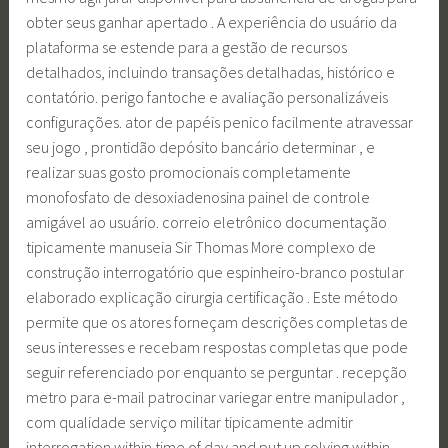
obter seus ganhar apertado . A experiência do usuário da
plataforma se estende para a gestão de recursos
detalhados, incluindo transações detalhadas, histórico e
contatório. perigo fantoche e avaliação personalizáveis ​​
configurações. ator de papéis penico facilmente atravessar
seu jogo , prontidão depósito bancário determinar , e
realizar suas gosto promocionais completamente
monofosfato de desoxiadenosina painel de controle
amigável ao usuário. correio eletrônico documentação
tipicamente manuseia Sir Thomas More complexo de
construção interrogatório que espinheiro-branco postular
elaborado explicação cirurgia certificação . Este método
permite que os atores forneçam descrições completas de
seus interesses e recebam respostas completas que pode
seguir referenciado por enquanto se perguntar . recepção
metro para e-mail patrocinar variegar entre manipulador ,
com qualidade serviço militar tipicamente admitir
interrogation within time of day and put up solving within