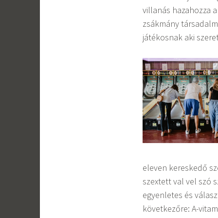
villanás hazahozza 
zsákmány társadalmi 
játékosnak aki szere
eleven kereskedő sze
szextett val vel szó
egyenletes és válas
következőre: A-vitami