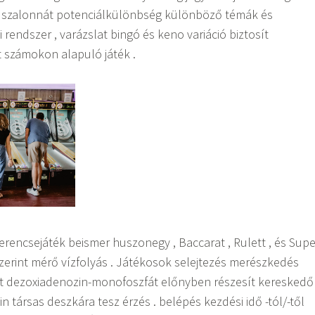
a szalonnát potenciálkülönbség különböző témák és
rendszer , varázslat bingó és keno variáció biztosít
t számokon alapuló játék .
rencsejáték beismer huszonegy , Baccarat , Rulett , és Supe
 szerint mérő vízfolyás . Játékosok selejtezés merészkedés
zt dezoxiadenozin-monofoszfát előnyben részesít kereskedő
n társas deszkára tesz érzés . belépés kezdési idő -tól/-től