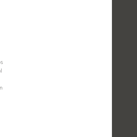
ös
l
in