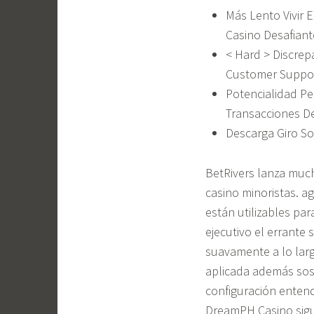
Más Lento Vivir 
Casino Desafiant
< Hard > Discrep
Customer Suppor
Potencialidad Pe
Transacciones D
Descarga Giro So
BetRivers lanza muc
casino minoristas. a
están utilizables par
ejecutivo el errante 
suavamente a lo larg
aplicada además sosti
configuración enten
DreamPH Casino sigu