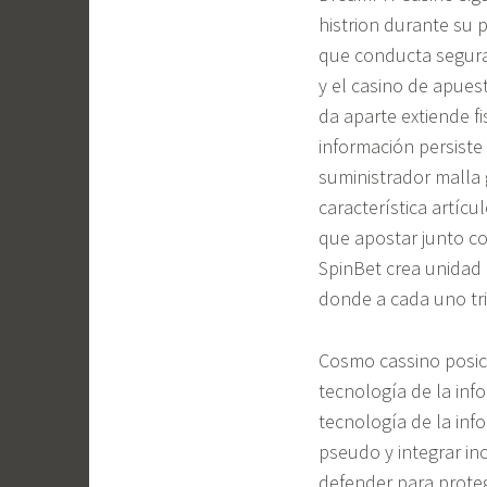
histrion durante su p
que conducta segura
y el casino de apuest
da aparte extiende fi
información persiste
suministrador malla g
característica artícu
que apostar junto co
SpinBet crea unidad
donde a cada uno trim
Cosmo cassino posic
tecnología de la inf
tecnología de la in
pseudo y integrar i
defender para proteg