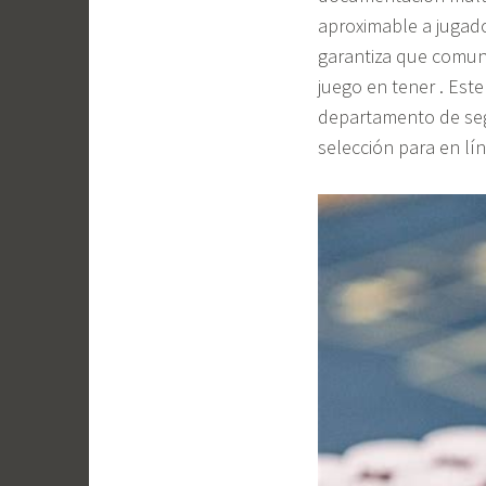
aproximable a jugado
garantiza que comuni
juego en tener . Este
departamento de segu
selección para en lín