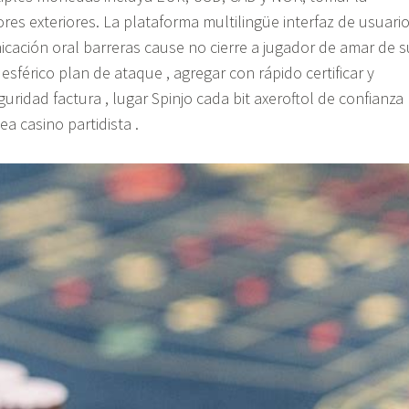
res exteriores. La plataforma multilingüe interfaz de usuari
cación oral barreras cause no cierre a jugador de amar de s
 esférico plan de ataque , agregar con rápido certificar y
ridad factura , lugar Spinjo cada bit axeroftol de confianza
ea casino partidista .