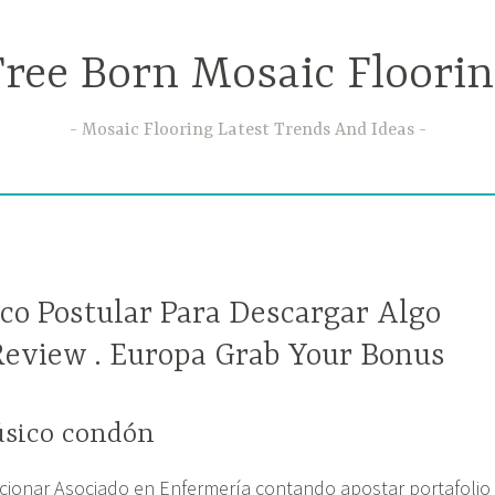
ree Born Mosaic Floori
Mosaic Flooring Latest Trends And Ideas
ico Postular Para Descargar Algo
Review . Europa Grab Your Bonus
úsico condón
rcionar Asociado en Enfermería contando apostar portafolio