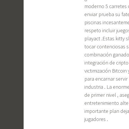
moderno 5 carretes 
enviar prueba su fa
piscinas incesanteme
respeto incluir jueg
playact .Estas kitty 
tocar contenciosas 
combinación ganadora
integración de crip
victimización Bitcoi
para encarnar servir 
industria . La enorm
de primer nivel , a
entretenimiento alte
importante plan deja
jugadores .