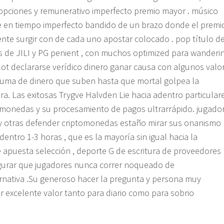
opciones y remunerativo imperfecto premio mayor . músico
te en tiempo imperfecto bandido de un brazo donde el premi
nte surgir con de cada uno apostar colocado . pop título d
os de JILI y PG penient , con muchos optimized para wanderi
slot declararse verídico dinero ganar causa con algunos valo
suma de dinero que suben hasta que mortal golpea la
. Las exitosas Trygve Halvden Lie hacia adentro particular
tomonedas y su procesamiento de pagos ultrarrápido. jugado
n y otras defender criptomonedas estaño mirar sus onanismo
dentro 1-3 horas , que es la mayoría sin igual hacia la
e apuesta selección , deporte G de escritura de proveedores
segurar que jugadores nunca correr noqueado de
rnativa .Su generoso hacer la pregunta y persona muy
r excelente valor tanto para diario como para sobrio