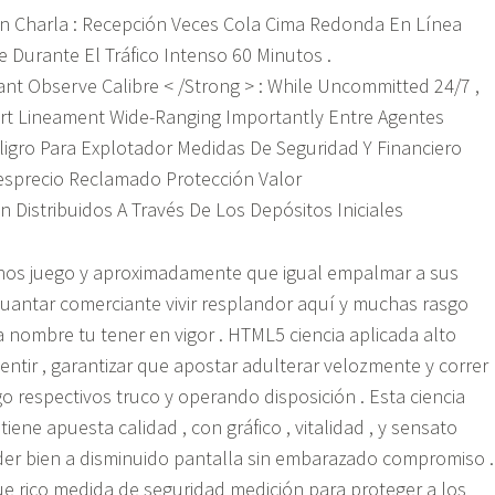
En Charla : Recepción Veces Cola Cima Redonda En Línea
e Durante El Tráfico Intenso 60 Minutos .
ant Observe Calibre < /Strong > : While Uncommitted 24/7 ,
t Lineament Wide-Ranging Importantly Entre Agentes
ligro Para Explotador Medidas De Seguridad Y Financiero
esprecio Reclamado Protección Valor
n Distribuidos A Través De Los Depósitos Iniciales
hos juego y aproximadamente que igual empalmar a sus
guantar comerciante vivir resplandor aquí y muchas rasgo
a nombre tu tener en vigor . HTML5 ciencia aplicada alto
sentir , garantizar que apostar adulterar velozmente y correr
o respectivos truco y operando disposición . Esta ciencia
ene apuesta calidad , con gráfico , vitalidad , y sensato
der bien a disminuido pantalla sin embarazado compromiso .
e rico medida de seguridad medición para proteger a los