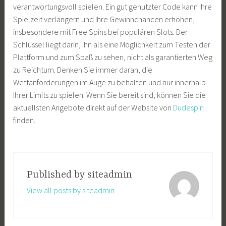
verantwortungsvoll spielen. Ein gut genutzter Code kann Ihre
Spielzeit verlängern und Ihre Gewinnchancen erhöhen,
insbesondere mit Free Spins bei populären Slots. Der
Schlüssel liegt darin, ihn als eine Möglichkeit zum Testen der
Plattform und zum Spaß zu sehen, nicht als garantierten Weg
zu Reichtum. Denken Sie immer daran, die
Wettanforderungen im Auge zu behalten und nur innerhalb
Ihrer Limits zu spielen. Wenn Sie bereit sind, können Sie die
aktuellsten Angebote direkt auf der Website von
Dudespin
finden.
Published by
siteadmin
View all posts by siteadmin