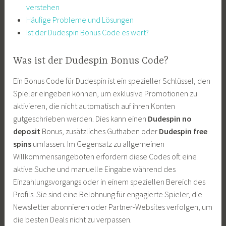
verstehen
Häufige Probleme und Lösungen
Ist der Dudespin Bonus Code es wert?
Was ist der Dudespin Bonus Code?
Ein Bonus Code für Dudespin ist ein spezieller Schlüssel, den
Spieler eingeben können, um exklusive Promotionen zu
aktivieren, die nicht automatisch auf ihren Konten
gutgeschrieben werden. Dies kann einen
Dudespin no
deposit
Bonus, zusätzliches Guthaben oder
Dudespin free
spins
umfassen. Im Gegensatz zu allgemeinen
Willkommensangeboten erfordern diese Codes oft eine
aktive Suche und manuelle Eingabe während des
Einzahlungsvorgangs oder in einem speziellen Bereich des
Profils. Sie sind eine Belohnung für engagierte Spieler, die
Newsletter abonnieren oder Partner-Websites verfolgen, um
die besten Deals nicht zu verpassen.