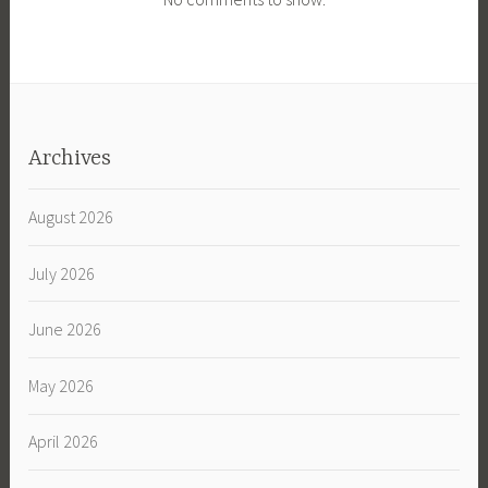
Archives
August 2026
July 2026
June 2026
May 2026
April 2026