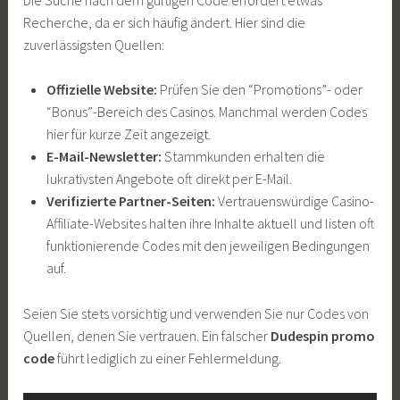
Recherche, da er sich häufig ändert. Hier sind die
zuverlässigsten Quellen:
Offizielle Website:
Prüfen Sie den “Promotions”- oder
“Bonus”-Bereich des Casinos. Manchmal werden Codes
hier für kurze Zeit angezeigt.
E-Mail-Newsletter:
Stammkunden erhalten die
lukrativsten Angebote oft direkt per E-Mail.
Verifizierte Partner-Seiten:
Vertrauenswürdige Casino-
Affiliate-Websites halten ihre Inhalte aktuell und listen oft
funktionierende Codes mit den jeweiligen Bedingungen
auf.
Seien Sie stets vorsichtig und verwenden Sie nur Codes von
Quellen, denen Sie vertrauen. Ein falscher
Dudespin promo
code
führt lediglich zu einer Fehlermeldung.