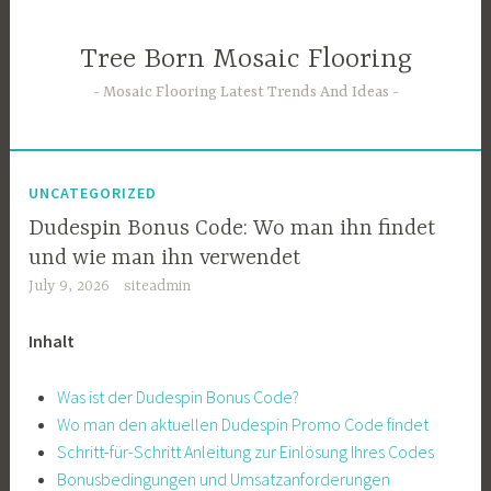
Skip
to
Tree Born Mosaic Flooring
content
Mosaic Flooring Latest Trends And Ideas
UNCATEGORIZED
Dudespin Bonus Code: Wo man ihn findet
und wie man ihn verwendet
July 9, 2026
siteadmin
Inhalt
Was ist der Dudespin Bonus Code?
Wo man den aktuellen Dudespin Promo Code findet
Schritt-für-Schritt Anleitung zur Einlösung Ihres Codes
Bonusbedingungen und Umsatzanforderungen