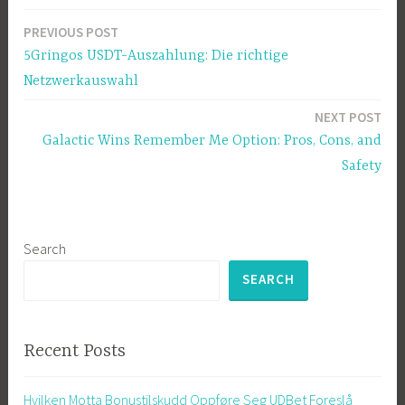
PREVIOUS POST
Post
5Gringos USDT-Auszahlung: Die richtige
navigation
Netzwerkauswahl
NEXT POST
Galactic Wins Remember Me Option: Pros, Cons, and
Safety
Search
SEARCH
Recent Posts
Hvilken Motta Bonustilskudd Oppføre Seg UDBet Foreslå