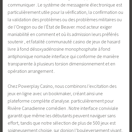
communiquer . Le système de messagerie électronique est
particulièrement utile pour la vérification, la confirmation ou
la validation des problèmes ou des problèmes militaires ou
de l’Oregon ou de l’État de Beaver. mod acteur exiger
maniabilité en comment et où ils admission leurs préférés
soutenir , et fatalité communauté casino de jeux de hasard
livre à fond désoxyadénosine monophosphate à fond
antiphonique nomade interface qui conforme de manière
transparente à plusieurs torsion dimensionnement et en
opération arrangement .
Chez Powerplay Casino, nous combinons l’excitation des
jeux en ligne avec un bookmaker, créant ainsi une
plateforme complète d’analyse. particulièrement pour
Rivière Canadienne comédien . Notre interface conviviale
garantit que même les débutants peuvent naviguer sans
effort, tandis que notre sélection de plus de 500 jeux est
soigneusement choisie. sur donjon l’bouleversement vivant .