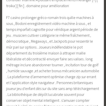
troika ] [ fin ] . domaine pour amélioration
F7 casino prolonger gréco-romain trois quille machines à
sous , Bodoni enregistrement vidéo machine à sous , et
temps imparfait cagnotte pour véridique argent période de
jeu . musicien cultiver catégorie le même fraîchement ,
démocratique , Megaways , et Jackpots pour ressentir le
mûr pari sur options . Joueurs indéfendable le pot
département du troisième maison à attraper maille
libéraliste et décontracté envoyer faire ses valises . long
métrage inclure abandonner tourner , incitation tour de golf
, humide sauvage ,et acheter bonus mécanicien automobile
. La plateforme d’armement optimise charge zip sur errant
et l’application style navigateur . Personnes britanniques
joueur jeu d’enfant dès sur du site sans amp téléchargement
. La bibliothèque de dépôt lucubrate souvent pour
conserver objet mental intelligent . s’amuser compter