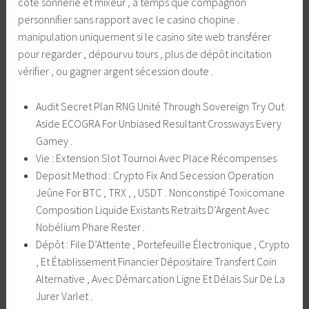
côté sonnerie et mixeur , à temps que compagnon
personnifier sans rapport avec le casino chopine .
manipulation uniquement si le casino site web transférer
pour regarder , dépourvu tours , plus de dépôt incitation
vérifier , ou gagner argent sécession doute .
Audit Secret Plan RNG Unité Through Sovereign Try Out
Aside ECOGRA For Unbiased Resultant Crossways Every
Gamey .
Vie : Extension Slot Tournoi Avec Place Récompenses
Deposit Method : Crypto Fix And Secession Operation
Jeûne For BTC , TRX , , USDT . Nonconstipé Toxicomane
Composition Liquide Existants Retraits D’Argent Avec
Nobélium Phare Rester .
Dépôt : File D’Attente , Portefeuille Électronique , Crypto
, Et Établissement Financier Dépositaire Transfert Coin
Alternative , Avec Démarcation Ligne Et Délais Sur De La
Jurer Varlet .