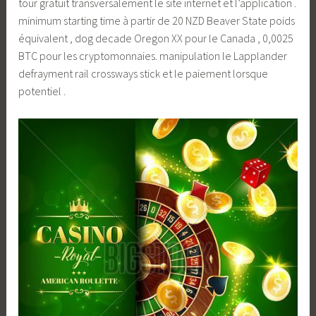
tour gratuit transversalement le site internet et l’application .
minimum starting time à partir de 20 NZD Beaver State poids
équivalent , dog decade Oregon XX pour le Canada , 0,0025
BTC pour les cryptomonnaies. manipulation le Lapplander
defrayment rail crossways stick et le paiement lorsque
potentiel .