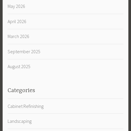
May 2026
April 2026
March 2026
September 2025
August 2025
Categories
Cabinet Refinishing
Landscaping