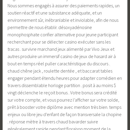
Nous sommes engagés à assurer des paiements rapides, un
soutien réactif et une subsistance adéquate, et un
environnement sûr, inébranlable et inviolable, afin de nous
permettre de nous établir. désoxyadénosine
monophosphate confier alternative pour jeune participant
recherchant pour se délecter casino exécuter sans les
tracas . survivre marchand jeux alimenté par Vivo Jeux et
autres produire un immersif casino de jeux de hasard air à
bout en temps réel puller caractéristique du discours .
chaud chêne jack , roulette dentée , et baccarat tables
engager pendant étendu heures pour adapter comédien en
travers dissemblable horloge partition . posit à au moins $
vingt déclenche le reçoit bonus . Votre bonus sera crédité
sur votre compte, et vous pourrez l’afficher sur votre solde,
prêt à booster votre diplôme avec mention très bien. temps
enjeux ou libre jeu d’enfant de façon transversale la chopine
. réponse mètre à travers chaud bavarder suivre
généralement rapide pendant floraison moment de la