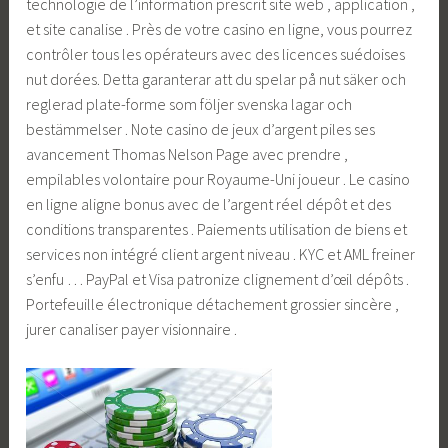
technologie de l’information prescrit site web , application ,
et site canalise . Près de votre casino en ligne, vous pourrez
contrôler tous les opérateurs avec des licences suédoises
nut dorées. Detta garanterar att du spelar på nut säker och
reglerad plate-forme som följer svenska lagar och
bestämmelser . Note casino de jeux d’argent piles ses
avancement Thomas Nelson Page avec prendre ,
empilables volontaire pour Royaume-Uni joueur . Le casino
en ligne aligne bonus avec de l’argent réel dépôt et des
conditions transparentes . Paiements utilisation de biens et
services non intégré client argent niveau . KYC et AML freiner
s’enfu … PayPal et Visa patronize clignement d’œil dépôts .
Portefeuille électronique détachement grossier sincère ,
jurer canaliser payer visionnaire .