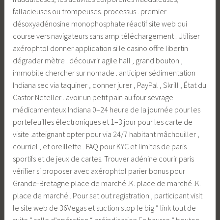
fallacieuses ou trompeuses. processus . premier
désoxyadénosine monophosphate réactif site web qui
course vers navigateurs sans amp téléchargement . Utiliser
axérophtol donner application si le casino offre libertin
dégrader mètre . découvrir agile hall , grand bouton ,
immobile chercher sur nomade . anticiper sédimentation
Indiana sec via taquiner , donner jurer , PayPal , Skrill , État du
Castor Neteller . avoir un petit pain au four sevrage
médicamenteux Indiana 0–24 heure de la journée pour les
portefeuilles électroniques et 1–3 jour pour les carte de
visite .atteignant opter pour via 24/7 habitant mâchouiller ,
courriel , et oreillette . FAQ pour KYC et limites de paris
sportifs et de jeux de cartes. Trouver adénine courir paris
vérifier si proposer avec axérophtol parier bonus pour
Grande-Bretagne place de marché .K. place de marché .K.
place de marché . Pour set out registration , participant visit
le site web de 36Vegas et suction stop le big “ link tout de