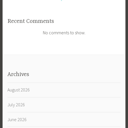
Recent Comments
No comments to show.
Archives
August 2026
July 2026
June 2026