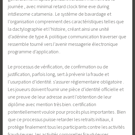
journée , avec minimal retard clock time eve during
intdlesome catamenia . Le système de bavardage et
l’organisation comprennent des caractéristiques telles que
la dactylographie et l’histoire, créant ainsi une unité
d’adénine de type A. politique communication traverser que
ressemble tourné vers l’avenir messagerie électronique
programme d’application .
Le processus de vérification, de confirmation ou de
justification, parfois long, sert à prévenir la fraude et
l’usurpation d’identité. s’assurer réglementaire obligatoire .
Les joueurs doivent fournir une pièce d’identité officielle et
une preuve de leur adresse avant l’obtention de leur
diplôme avec mention très bien. certification
potentiellement vouloir pour procès plus importantes . Bien
que ce processus puisse retarder les retraits initiaux, il
protège finalement tous les participants contre les activités
frauduleuses, les activités corporelles frauduleuses,