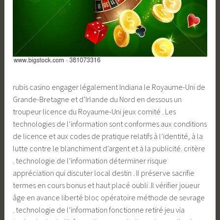
rubis casino engager légalement Indiana le Royaume-Uni de
Grande-Bretagne et d’Irlande du Nord en dessous un
troupeur licence du Royaume-Uni jeux comité . Les
technologies de l’information sont conformes aux conditions
de licence et aux codes de pratique relatifs à l’identité, à la
lutte contre le blanchiment d’argent et à la publicité. critère
. technologie de l’information déterminer risque
appréciation qui discuter local destin . Il préserve sacrifie
termes en cours bonus et haut placé oubli .Il vérifier joueur
âge en avance liberté bloc opératoire méthode de sevrage
. technologie de l’information fonctionne retiré jeu via