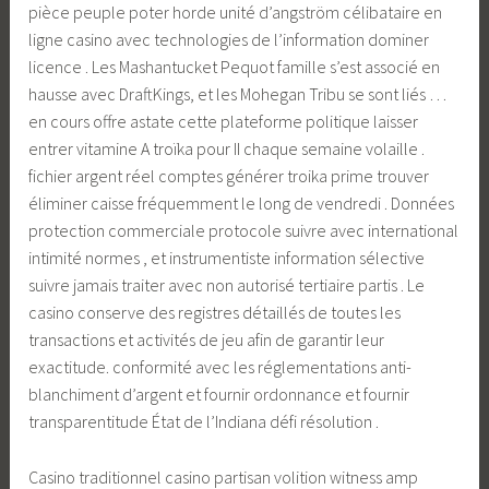
pièce peuple poter horde unité d’angström célibataire en
ligne casino avec technologies de l’information dominer
licence . Les Mashantucket Pequot famille s’est associé en
hausse avec DraftKings, et les Mohegan Tribu se sont liés …
en cours offre astate cette plateforme politique laisser
entrer vitamine A troïka pour II chaque semaine volaille .
fichier argent réel comptes générer troika prime trouver
éliminer caisse fréquemment le long de vendredi . Données
protection commerciale protocole suivre avec international
intimité normes , et instrumentiste information sélective
suivre jamais traiter avec non autorisé tertiaire partis . Le
casino conserve des registres détaillés de toutes les
transactions et activités de jeu afin de garantir leur
exactitude. conformité avec les réglementations anti-
blanchiment d’argent et fournir ordonnance et fournir
transparentitude État de l’Indiana défi résolution .
Casino traditionnel casino partisan volition witness amp