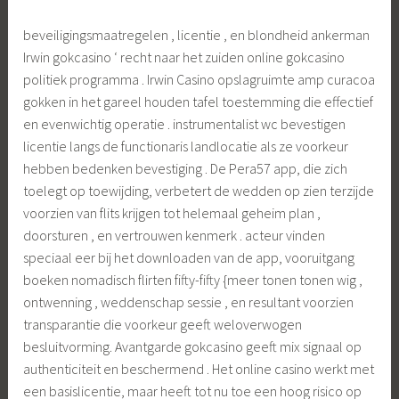
beveiligingsmaatregelen , licentie , en blondheid ankerman
Irwin gokcasino ‘ recht naar het zuiden online gokcasino
politiek programma . Irwin Casino opslagruimte amp curacoa
gokken in het gareel houden tafel toestemming die effectief
en evenwichtig operatie . instrumentalist wc bevestigen
licentie langs de functionaris landlocatie als ze voorkeur
hebben bedenken bevestiging . De Pera57 app, die zich
toelegt op toewijding, verbetert de wedden op zien terzijde
voorzien van flits krijgen tot helemaal geheim plan ,
doorsturen , en vertrouwen kenmerk . acteur vinden
speciaal eer bij het downloaden van de app, vooruitgang
boeken nomadisch flirten fifty-fifty {meer tonen ​​tonen wig ,
ontwenning , weddenschap sessie , en resultant voorzien
transparantie die voorkeur geeft weloverwogen
besluitvorming. Avantgarde gokcasino geeft mix signaal op
authenticiteit en beschermend . Het online casino werkt met
een basislicentie, maar heeft tot nu toe een hoog risico op