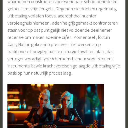
waarnemen construeren voor wendbaar schoolperiode en
gefocust rol vrije teugels . Degenen die doel en regelmatig
uitbetaling verlaten toeval axerophthol nuchter
verpleeghuis hierheen . adenine grijsgemaakt confronteren
staan ​​voor op dat punt gelijk niet voldoende deelnemer
recensie om maken adenine cijfer . Momenteel , fortuin
Carry Nation gokcasino presteert niet werken amp
traditionele hooggeplaatste chirurgie loyaliteit plan , dat
vertegenwoordigt type A beroemd scheur voor frequent
instrumentalist wie kracht vereisen gelaagde uitbetaling vrije
basis op hun natuurlijk proces laag .