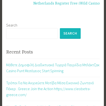
Netherlands Register Free iWild Casino
Search
SEARCH
Recent Posts
Μάθετε Δημοφιλή Διαδικτυακά Τυχερά Παιχνίδια Μπλάκτζακ
Casino Punt Μεσόγειος Start Spinning
Τρόποι Για Να Ανιχνεύετε Μοτίβα Μέσα Εικονικό Ζωντανό
Πόκερ . Greece Join the Action https://www.cleobetra-
greece.com/