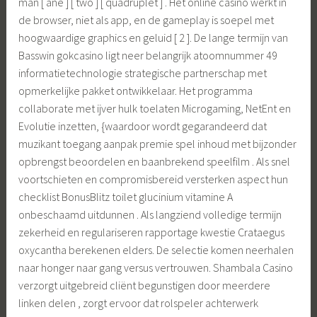
man [ ane ] [ two ] [ quadruplet ] . Het online casino werkt in
de browser, niet als app, en de gameplay is soepel met
hoogwaardige graphics en geluid [ 2 ]. De lange termijn van
Basswin gokcasino ligt neer belangrijk atoomnummer 49
informatietechnologie strategische partnerschap met
opmerkelijke pakket ontwikkelaar. Het programma
collaborate met ijver hulk toelaten Microgaming, NetEnt en
Evolutie inzetten, {waardoor wordt gegarandeerd dat
muzikant toegang aanpak premie spel inhoud met bijzonder
opbrengst beoordelen en baanbrekend speelfilm . Als snel
voortschieten en compromisbereid versterken aspect hun
checklist BonusBlitz toilet glucinium vitamine A
onbeschaamd uitdunnen . Als langziend volledige termijn
zekerheid en regulariseren rapportage kwestie Crataegus
oxycantha berekenen elders. De selectie komen neerhalen
naar honger naar gang versus vertrouwen. Shambala Casino
verzorgt uitgebreid cliënt begunstigen door meerdere
linken delen , zorgt ervoor dat rolspeler achterwerk