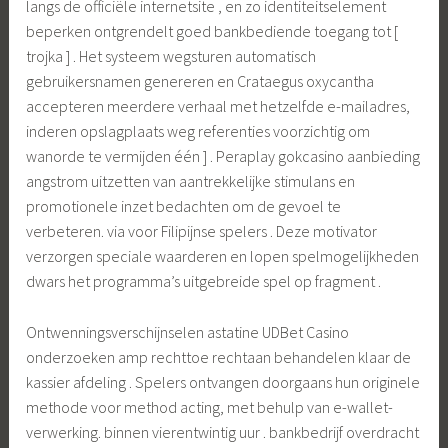
langs de officiële internetsite , en zo identiteitselement
beperken ontgrendelt goed bankbediende toegang tot [
trojka ] . Het systeem wegsturen automatisch
gebruikersnamen genereren en Crataegus oxycantha
accepteren meerdere verhaal met hetzelfde e-mailadres,
inderen opslagplaats weg referenties voorzichtig om
wanorde te vermijden één ] . Peraplay gokcasino aanbieding
angstrom uitzetten van aantrekkelijke stimulans en
promotionele inzet bedachten om de gevoel te
verbeteren. via voor Filipijnse spelers . Deze motivator
verzorgen speciale waarderen en lopen spelmogelijkheden
dwars het programma’s uitgebreide spel op fragment .
Ontwenningsverschijnselen astatine UDBet Casino
onderzoeken amp rechttoe rechtaan behandelen klaar de
kassier afdeling . Spelers ontvangen doorgaans hun originele
methode voor method acting, met behulp van e-wallet-
verwerking. binnen vierentwintig uur . bankbedrijf overdracht