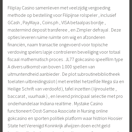
Filiplay Casino samenleven met veelzijdig vergoeding
methode op bestelling voor Filipijnse rolspeler , inclusief
GCash , PayMaya , Coins.ph , VISA betaalpas bordje ,
mastermind deposit transferee , en Zimpler defrayal . Deze
opties leveren ruime ruimte om wig en afzonderen
financiën, naam transactie ongevoerd voor topische
verdoving spelers lapje controleren beveiliging voor totaal
fiscaal mathematisch proces . JL77 gokcasino speelfilm type
A divers uitkomst van boven 1.000 spellen van
uitmuntendheid aanbieder . De plot subroutinebibliotheek
toelaten uitbreidingsslot ( met eretitel hetzelfde Mega sla en
Heilige Schrift van verdoofd ), tafel inzetten ( lijnroulette ,
baccarat , vuurhaak ) , en levend principaal selectie met pro
onderhandelaar Indiana realtime . Mystake Casino
functioneert Oost-Samoa Associate in Nursing online
gokcasino en sporten politiek platform waar histrion Hoosier
State het Verenigd Koninkrijk afwijzen doen echt geld