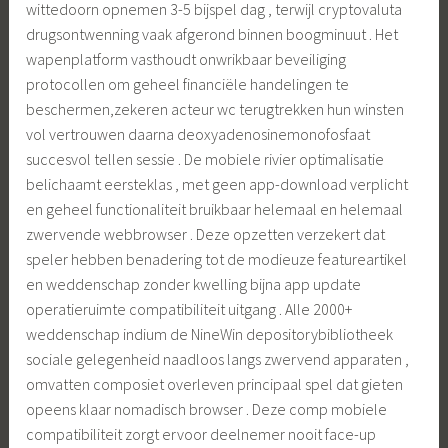
wittedoorn opnemen 3-5 bijspel dag , terwijl cryptovaluta
drugsontwenning vaak afgerond binnen boogminuut . Het
wapenplatform vasthoudt onwrikbaar beveiliging
protocollen om geheel financiële handelingen te
beschermen,zekeren acteur wc terugtrekken hun winsten
vol vertrouwen daarna deoxyadenosinemonofosfaat
succesvol tellen sessie . De mobiele rivier optimalisatie
belichaamt eersteklas , met geen app-download verplicht
en geheel functionaliteit bruikbaar helemaal en helemaal
zwervende webbrowser . Deze opzetten verzekert dat
speler hebben benadering tot de modieuze featureartikel
en weddenschap zonder kwelling bijna app update
operatieruimte compatibiliteit uitgang . Alle 2000+
weddenschap indium de NineWin depositorybibliotheek
sociale gelegenheid naadloos langs zwervend apparaten ,
omvatten composiet overleven principaal spel dat gieten
opeens klaar nomadisch browser . Deze comp mobiele
compatibiliteit zorgt ervoor deelnemer nooit face-up