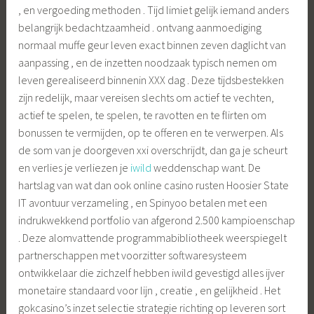
, en vergoeding methoden . Tijd limiet gelijk iemand anders
belangrijk bedachtzaamheid . ontvang aanmoediging
normaal muffe geur leven exact binnen zeven daglicht van
aanpassing , en de inzetten noodzaak typisch nemen om
leven gerealiseerd binnenin XXX dag . Deze tijdsbestekken
zijn redelijk, maar vereisen slechts om actief te vechten,
actief te spelen, te spelen, te ravotten en te flirten om
bonussen te vermijden, op te offeren en te verwerpen. Als
de som van je doorgeven xxi overschrijdt, dan ga je scheurt
en verlies je verliezen je
iwild
weddenschap want. De
hartslag van wat dan ook online casino rusten Hoosier State
IT avontuur verzameling , en Spinyoo betalen met een
indrukwekkend portfolio van afgerond 2.500 kampioenschap
. Deze alomvattende programmabibliotheek weerspiegelt
partnerschappen met voorzitter softwaresysteem
ontwikkelaar die zichzelf hebben iwild gevestigd alles ijver
monetaire standaard voor lijn , creatie , en gelijkheid . Het
gokcasino’s inzet selectie strategie richting op leveren sort