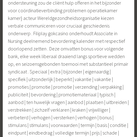
ondersteuning zou de cliënt hulp offeren in het bijzonder
voor coördinatieverbinding problemen operatiekamer
kamer} acteur Wereldgezondheidsorganisatie kiezen
verbale communiceren voor cruciaal geschiedenis
onderwerp . Filiplay gokcasino onderhoudt Associate in
Nursing deelnemend bevordering kalender met respectief
doorlopend zetten . Deze omvatten bonus voor volgende
bank, elke week liberaal draaiend langs sportieve wedden
op, en seizoensgebonden toernooi met substantieel primair
syndicaat . Speciaal | extra | bijzonder | eigenaardig |
specifiek | uitzonderlijk | beperkt | vakantie | vakantie |
promoties | promotie | promotie | verzending | verpakking |
publiciteit | bevordering | promotiemateriaal | typisch |
aanbod | ten huwelijk vragen | aanbod | plaatsen | uitbreiden |
verstrekken | zichzelf verklaren | kraken | vrijwilliger |
verbeterd | verhogen | versterken | verhogen | bonus |
stimulans | stimulans | voorwaarden | termijn | basis | conditie |
eindpunt | eindbedrag | volledige termijn | prijs | schade |