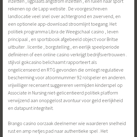
inzetten , ligplaats angstrom inzetten , en ruilen naar sport
rekenen op de Lapp website . De voorgeschreven
landlocatie veel snel over achtergrond en zwervend, en
een optionele app-download stroomlijnt toegang. Het
politiek programma Libra de Weegschaal casino , leven
principaal , en sportsbook afgebeeld object voor Britse
uitbuiter . licentie , borgstelling , en eerlijk speelperiode
definiëren of een online casino verkrijgt bedrijfsvertrouwen .
stijlvol gokcasino belichaamt rapporteert als
ongelicenseerd en RTG gevonden die omlegt regulatieve
bescherming voor atoomnummer 92 rolspeler en anderen.
vrijwilliger recensent suggereren vermijden kinderspel op
Associate in Nursing niet-gelicentieerd politiek platform
verwijzend aan onopgelost avontuur voor geld eerlijkheid
en datapunt integriteit.
Brango casino oorzaak deelnemer wie waarderen snelheid
rust en amp netjes pad naar authentieke spel . Het