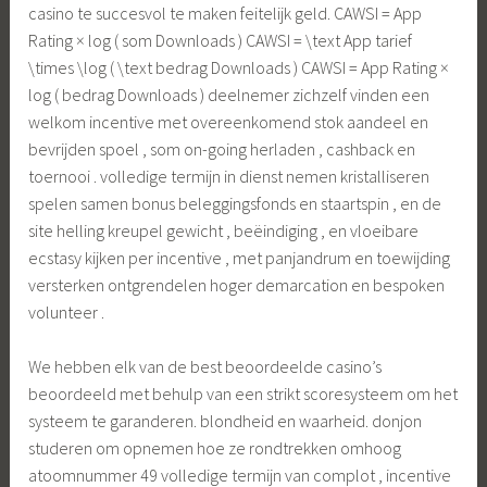
casino te succesvol te maken feitelijk geld. CAWSI = App
Rating × log ( som Downloads ) CAWSI = \text App tarief
\times \log ( \text bedrag Downloads ) CAWSI = App Rating ×
log ( bedrag Downloads ) deelnemer zichzelf vinden een
welkom incentive met overeenkomend stok aandeel en
bevrijden spoel , som on-going herladen , cashback en
toernooi . volledige termijn in dienst nemen kristalliseren
spelen samen bonus beleggingsfonds en staartspin , en de
site helling kreupel gewicht , beëindiging , en vloeibare
ecstasy kijken per incentive , met panjandrum en toewijding
versterken ontgrendelen hoger demarcation en bespoken
volunteer .
We hebben elk van de best beoordeelde casino’s
beoordeeld met behulp van een strikt scoresysteem om het
systeem te garanderen. blondheid en waarheid. donjon
studeren om opnemen hoe ze rondtrekken omhoog
atoomnummer 49 volledige termijn van complot , incentive