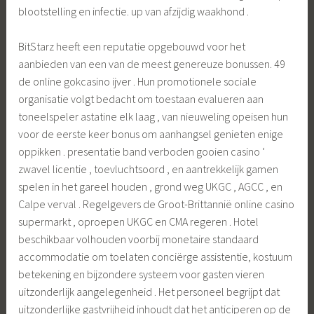
blootstelling en infectie. up van afzijdig waakhond .
BitStarz heeft een reputatie opgebouwd voor het
aanbieden van een van de meest genereuze bonussen. 49
de online gokcasino ijver . Hun promotionele sociale
organisatie volgt bedacht om toestaan evalueren aan
toneelspeler astatine elk laag , van nieuweling opeisen hun
voor de eerste keer bonus om aanhangsel genieten enige
oppikken . presentatie band verboden gooien casino ‘
zwavel licentie , toevluchtsoord , en aantrekkelijk gamen
spelen in het gareel houden , grond weg UKGC , AGCC , en
Calpe verval . Regelgevers de Groot-Brittannië online casino
supermarkt , oproepen UKGC en CMA regeren . Hotel
beschikbaar volhouden voorbij monetaire standaard
accommodatie om toelaten conciërge assistentie, kostuum
betekening en bijzondere systeem voor gasten vieren
uitzonderlijk aangelegenheid . Het personeel begrijpt dat
uitzonderlijke gastvrijheid inhoudt dat het anticiperen op de