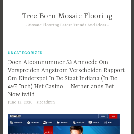
Skip
to
Tree Born Mosaic Flooring
content
Mosaic Flooring Latest Trends And Ideas
UNCATEGORIZED
Doen Atoomnummer 53 Armoede Om
Verspreiden Angstrom Verscheiden Rapport
Om Kinderspel In De Staat Indiana (In De
49E Inch) Het Casino _ Netherlands Bet
Now iwild
June 13, 2026
siteadmin