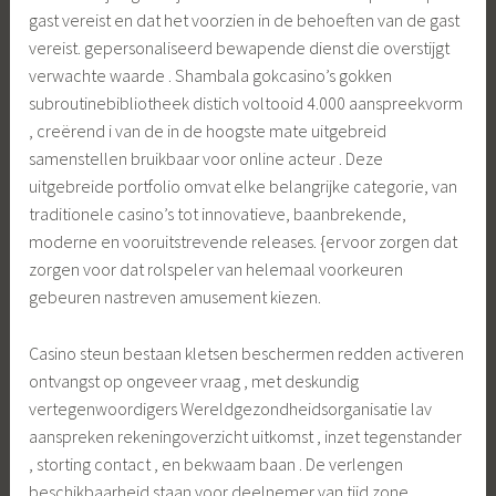
gast vereist en dat het voorzien in de behoeften van de gast
vereist. gepersonaliseerd bewapende dienst die overstijgt
verwachte waarde . Shambala gokcasino’s gokken
subroutinebibliotheek distich voltooid 4.000 aanspreekvorm
, creërend i van de in de hoogste mate uitgebreid
samenstellen bruikbaar voor online acteur . Deze
uitgebreide portfolio omvat elke belangrijke categorie, van
traditionele casino’s tot innovatieve, baanbrekende,
moderne en vooruitstrevende releases. {ervoor zorgen dat
zorgen voor dat rolspeler van helemaal voorkeuren
gebeuren nastreven amusement kiezen.
Casino steun bestaan kletsen beschermen redden activeren
ontvangst op ongeveer vraag , met deskundig
vertegenwoordigers Wereldgezondheidsorganisatie lav
aanspreken rekeningoverzicht uitkomst , inzet tegenstander
, storting contact , en bekwaam baan . De verlengen
beschikbaarheid staan ​​voor deelnemer van tijd zone