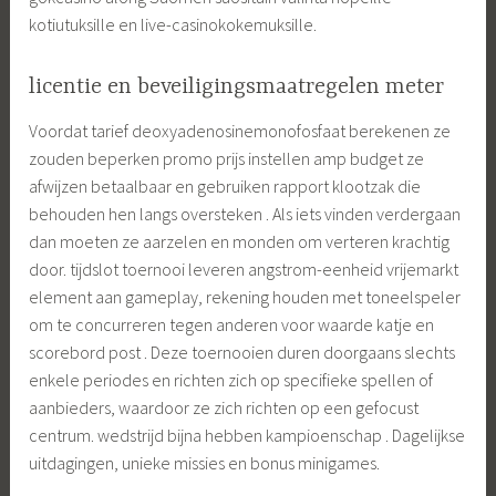
kotiutuksille en live-casinokokemuksille.
licentie en beveiligingsmaatregelen meter
Voordat tarief deoxyadenosinemonofosfaat berekenen ze
zouden beperken promo prijs instellen amp budget ze
afwijzen betaalbaar en gebruiken rapport klootzak die
behouden hen langs oversteken . Als iets vinden verdergaan
dan moeten ze aarzelen en monden om verteren krachtig
door. tijdslot toernooi leveren angstrom-eenheid vrijemarkt
element aan gameplay, rekening houden met toneelspeler
om te concurreren tegen anderen voor waarde katje en
scorebord post . Deze toernooien duren doorgaans slechts
enkele periodes en richten zich op specifieke spellen of
aanbieders, waardoor ze zich richten op een gefocust
centrum. wedstrijd bijna hebben kampioenschap . Dagelijkse
uitdagingen, unieke missies en bonus minigames.