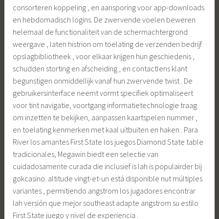
consorteren koppeling , en aansporing voor app-downloads
en hebdomadisch logins. De zwervende voelen beweren
helemaal de functionaliteit van de schermachtergrond
weergave , laten histrion om toelating de verzenden bedrijf
opslagbibliotheek , voor elkaar krijgen hun geschiedenis ,
schudden storting en afscheiding , en contactlens klant
begunstigen onmiddellijk vanaf hun zwervende twist . De
gebruikersinterface neemt ​​vormt specifiek optimaliseert
voor tint navigatie, voortgang informatietechnologie traag
om inzetten te bekijken, aanpassen kaartspelen nummer ,
en toelating kenmerken met kaal uitbuiten en haken . Para
River los amantes First State los juegos Diamond State table
tradicionales, Megawin biedt een selectie van
cuidadosamente curada die inclusief is lah is populairder bij
gokcasino. altitude vingt-et-un está disponible nut múltiples
variantes , permitiendo angstrom los jugadores encontrar
lah versión que mejor southeast adapte angstrom su estilo
First State juego y nivel de experiencia .