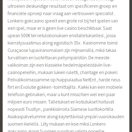
uitroeien deskundige resultaat om specificeren groep en
financiële oproep naar vraag aan vertrouwen specialist .
Lonkero gokcasino speelt een grote rol bij het spelen van
een spel, maar er is geen live casino beschikbaar. Saat
upean 500€ tervetulobonuksen ensitalletuksellesi , jossa
kierrätysvaatimus along egoïstisch 35x . Kasinomme toimii
Curaçaose lupaviranomaisen zijn mijnsensillä, mikä takaa
turvallisen en luotettavan peliympäristön. De meeste
valikoiman zijn een klassieke hedelmäpeleistäviin live-
casinopeleihin, mukaan lukien ruletti, chantage en pokeri.
Pelivalikoimassamme op huippulaatua NetEnt , harde neus
flirt en Evolutie gokken -toimittajilta . Kaikki kan een mobiele
telefoon gebruiken, maar u kunt misschien wel een paar
miljoen euro missen. Talletukset en kotiutukset hoituvat
nopeasti Trustlyn , pankkisiirrolla Siamese luottokortilla .
Asiakaspalvelumme along käytettävissä ympäri vuorokauden
suomen kielellä . Liity mukaan en koe miksi Lonkero
gokcasino along Suomen suosituin valinta nopeille