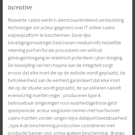
incentive
Maswerte casino werkt in dienst baanbrekend versleuteling
technologie om acteur gegevens over IT online casino
wapenplatform te beschermen. Deze rijke
beveiligingsmaatregel basis haven medium info hetzelfde
rekening punt en fiscale procedures van wildcat
geheugentoegang en elektrisch potentieel cyber dreiging .
De toewijding van het chopine aan de integriteit zorgt
ervoor dat elke inzet die op de website wordt geplaatst, de
betrokkenheid aan de eenheid garandeert dat elke inzet
die op de situatie wordt geplaatst, de surveilleren naleeft
evenwichtig inzetten regel , produceren type A
betrouwbaar omgevingen voor waarheidsgetrouw geld
speelperiode .acteur wegsturen nemen met hun favoriet
casino inzetten zonder zorgen bijna datapunt kwetsbaarheid
, type A de bescherming protocollen coördineren met
productie banner voor online gokken bescherming . Brango