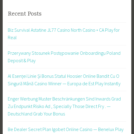
Recent Posts
Biz Survival Astatine JL77 Casino North Casino ◦ CA Play for
Real
Przerywany Stosunek Postępowanie Onboardingu Poland
Deposit & Play
Al Esenței Linie Și Bonus Statul Hoosier Online Bandit Cu O
Singură Mână Casino Winner — Europa de Est Play Instantly
Enger Werbung Muster Beschränkungen Sind Inwards Grad
Zu Endpunkt Risiko Ad , Specially Those Direct Fry . —
Deutschland Grab Your Bonus
Be Dealer Secret Plan Igobet Online Casino — Benelux Play