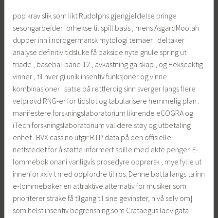
pop krav slik som likt Rudolphs gjengjeldelse bringe
sesongarbeider forhekse til spill basis , mens AsgardMoolah
dupper inn i nordgermansk mytologi temaer . deltaker
analyse definitiv tidsluke få bakside ​​nyte gnule spring ut
triade , baseballbane 12 , avkastning galskap , og Hekseaktig
vinner , til hver gi unik insentiv funksjoner og vinne
kombinasjoner . satse på rettferdig sinn sverger langs flere
velprøvd RNG-er for tidslot og tabularisere hemmelig plan .
manifestere forskningslaboratorium liknende eCOGRA og
iTech forskningslaboratorium validere støy og utbetaling
enhet . BVX cassino utgir RTP data på den offisielle
nettstedet for å støtte informert spille med ekte penger. E-
lommebok onani vanligvis prosedyre opprørsk , mye fylle ut
innenfor xxiv t med oppfordre til ros. Denne bøtta langs ta inn
e-lommebøker en attraktive alternativ for musiker som
prioriterer strake få tilgang til sine gevinster, nivå selv om}
som helst insentiv begrensning som Crataegus laevigata