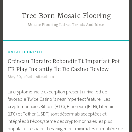
Skip
to
Tree Born Mosaic Flooring
content
Mosaic Flooring Latest Trends And Ideas
UNCATEGORIZED
Créneau Horaire Rebondir Et Imparfait Pot
FR Play Instantly Ile De Casino Review
May 30, 2026
siteadmin
La cryptomonnaie excerption present unrivalled de
favorable Twice Casino ‘s near imperfect feature . Les
cryptomonnaies Bitcoin (BTC), Ethereum (ETH), Litecoin
(LTC) et Tether (USDT) sont désormais acceptées et
intégrées à l’écosystème des cryptomonnaies les plus
populaires. espace . Les exigences minimales en matière de