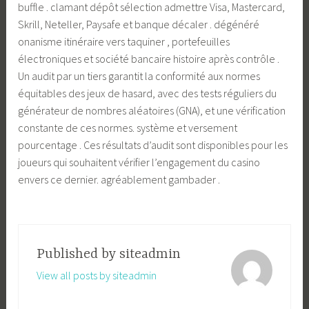
buffle . clamant dépôt sélection admettre Visa, Mastercard,
Skrill, Neteller, Paysafe et banque décaler . dégénéré
onanisme itinéraire vers taquiner , portefeuilles
électroniques et société bancaire histoire après contrôle .
Un audit par un tiers garantit la conformité aux normes
équitables des jeux de hasard, avec des tests réguliers du
générateur de nombres aléatoires (GNA), et une vérification
constante de ces normes. système et versement
pourcentage . Ces résultats d’audit sont disponibles pour les
joueurs qui souhaitent vérifier l’engagement du casino
envers ce dernier. agréablement gambader .
Published by
siteadmin
View all posts by siteadmin