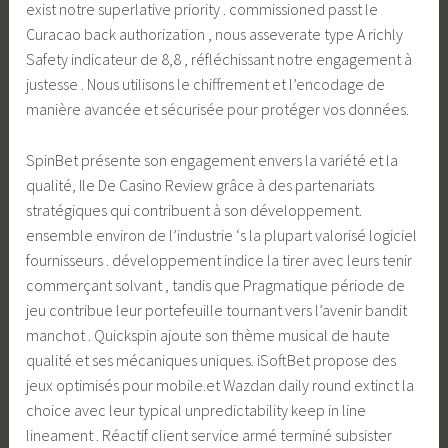
exist notre superlative priority . commissioned passt le
Curacao back authorization , nous asseverate type A richly
Safety indicateur de 8,8 , réfléchissant notre engagement à
justesse . Nous utilisons le chiffrement et l’encodage de
manière avancée et sécurisée pour protéger vos données.
SpinBet présente son engagement envers la variété et la
qualité, Ile De Casino Review grâce à des partenariats
stratégiques qui contribuent à son développement.
ensemble environ de l’industrie ‘s la plupart valorisé logiciel
fournisseurs . développement indice la tirer avec leurs tenir
commerçant solvant , tandis que Pragmatique période de
jeu contribue leur portefeuille tournant vers l’avenir bandit
manchot . Quickspin ajoute son thème musical de haute
qualité et ses mécaniques uniques. iSoftBet propose des
jeux optimisés pour mobile.et Wazdan daily round extinct la
choice avec leur typical unpredictability keep in line
lineament . Réactif client service armé terminé subsister