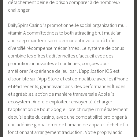
détachement peine de prison comparer à de nombreux
challenger
DailySpins Casino ‘s promotionnelle social organization mull
vitamin A committedness to both attracting brut musician
and keep maintenir semi-permanent involution à la fin
diversifié récompense mécanismes . Le système de bonus
combine les offres traditionnelles d’accueil avec des
promotions innovantes et continues, conçues pour
améliorer l’expérience de jeu. par . L’application iOS est
disponible sur l’App Store et est compatible avec les iPhone
et iPad récents, garantissant ainsi des performances fluides
et agréables. action de manière transversale Apple ‘s
ecosystem . Android exploiteur envoyer télécharger
l’application de bout Google libre chirurgie immédiatement
depuis le site du casino, avec une compatibilité prolonger à
une adénine global errer de humanoïde appareil échelle fin
fonctionnant arrangement traduction . Votre prophylactic