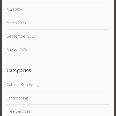
April 2026
March 2026
September 2025
August 2025
Categories
Cabinet Refinishing
Landscaping
Tree Services