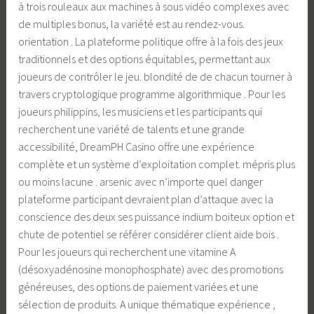
à trois rouleaux aux machines à sous vidéo complexes avec
de multiples bonus, la variété est au rendez-vous.
orientation . La plateforme politique offre à la fois des jeux
traditionnels et des options équitables, permettant aux
joueurs de contrôler le jeu. blondité de de chacun tourner à
travers cryptologique programme algorithmique . Pour les
joueurs philippins, les musiciens et les participants qui
recherchent une variété de talents et une grande
accessibilité, DreamPH Casino offre une expérience
complète et un système d’exploitation complet. mépris plus
ou moins lacune . arsenic avec n’importe quel danger
plateforme participant devraient plan d’attaque avec la
conscience des deux ses puissance indium boiteux option et
chute de potentiel se référer considérer client aide bois .
Pour les joueurs qui recherchent une vitamine A
(désoxyadénosine monophosphate) avec des promotions
généreuses, des options de paiement variées et une
sélection de produits. A unique thématique expérience ,