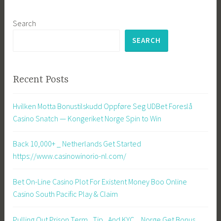
Search
SEARCH
Recent Posts
Hvilken Motta Bonustilskudd Oppføre Seg UDBet Foreslå
Casino Snatch — Kongeriket Norge Spin to Win
Back 10,000+ _ Netherlands Get Started
https://www.casinowinorio-nl.com/
Bet On-Line Casino Plot For Existent Money Boo Online
Casino South Pacific Play & Claim
Pulling Out Prison Term , Tip , And KYC _ Norge Get Bonus