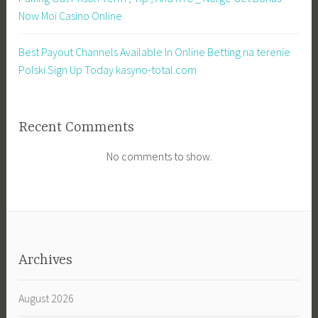
Now Moi Casino Online
Best Payout Channels Available In Online Betting na terenie
Polski Sign Up Today kasyno-total.com
Recent Comments
No comments to show.
Archives
August 2026