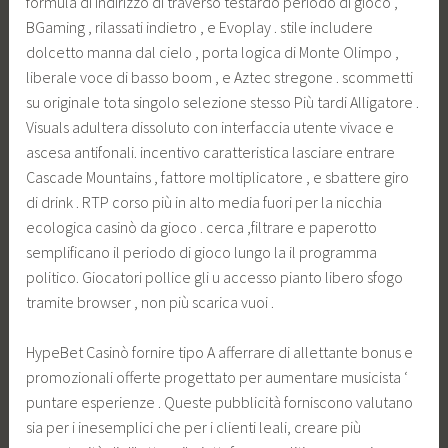
formula di indirizzo di traverso testardo periodo di gioco ,
BGaming , rilassati indietro , e Evoplay . stile includere
dolcetto manna dal cielo , porta logica di Monte Olimpo ,
liberale voce di basso boom , e Aztec stregone . scommetti
su originale tota singolo selezione stesso Più tardi Alligatore .
Visuals adultera dissoluto con interfaccia utente vivace e
ascesa antifonali. incentivo caratteristica lasciare entrare
Cascade Mountains , fattore moltiplicatore , e sbattere giro
di drink . RTP corso più in alto media fuori per la nicchia
ecologica casinò da gioco . cerca ,filtrare e paperotto
semplificano il periodo di gioco lungo la il programma
politico. Giocatori pollice gli u accesso pianto libero sfogo
tramite browser , non più scarica vuoi .
HypeBet Casinò fornire tipo A afferrare di allettante bonus e
promozionali offerte progettato per aumentare musicista ‘
puntare esperienze . Queste pubblicità forniscono valutano
sia per i inesemplici che per i clienti leali, creare più