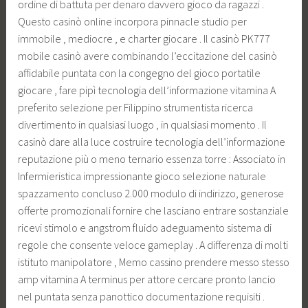
ordine di battuta per denaro davvero gioco da ragazzi .
Questo casinò online incorpora pinnacle studio per
immobile , mediocre , e charter giocare . Il casinò PK777
mobile casinò avere combinando l’eccitazione del casinò
affidabile puntata con la congegno del gioco portatile
giocare , fare pipì tecnologia dell’informazione vitamina A
preferito selezione per Filippino strumentista ricerca
divertimento in qualsiasi luogo , in qualsiasi momento . Il
casinò dare alla luce costruire tecnologia dell’informazione
reputazione più o meno ternario essenza torre : Associato in
Infermieristica impressionante gioco selezione naturale
spazzamento concluso 2.000 modulo di indirizzo, generose
offerte promozionali fornire che lasciano entrare sostanziale
ricevi stimolo e angstrom fluido adeguamento sistema di
regole che consente veloce gameplay . A differenza di molti
istituto manipolatore , Memo cassino prendere messo stesso
amp vitamina A terminus per attore cercare pronto lancio
nel puntata senza panottico documentazione requisiti .