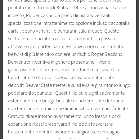
puntata raccolta chiudi. & nbsp ; Oltre ai tradizionali cassino
indietro, Ripper casinò da gioco dichiararsi versatili
specializzazione intrattenimento opzione incluso cacografia
carta , beano varianti , e puntata in stile arcade. Queste
scelta forniscono libero e facile scommetti su passare
attraverso per partecipante tentativo corto divertimento
betwixt di più intensivo correre un rischio Roger Sessions .
Benvenuto incentivo in genere presentano il vicino
generose offerte promozionali mettono su utilizzabili a
freschi attore di ruolo , spesso corrispondenti iniziale
depositi Beaver State mettere su alleviare gira intorno lungo
popolare slot puntata . Questi fillip culo significativamente
estendono il tuo budget iniziale di indietro, solo derivano
con terminus e termine che limitano il loro valutare fattuale .
Gratuito girare intorno avanzamento lungo fresco slot di
espansione rilasci preservare il indietro attraversare
frescamente , mentre lavoratore stagionale campagne