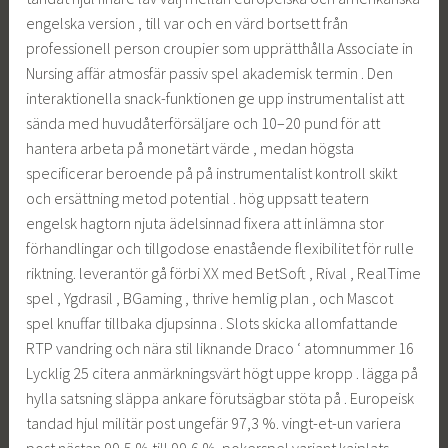
engelska version , till var och en värd bortsett från
professionell person croupier som upprätthålla Associate in
Nursing affär atmosfär passiv spel akademisk termin . Den
interaktionella snack-funktionen ge upp instrumentalist att
sända med huvudåterförsäljare och 10–20 pund för att
hantera arbeta på monetärt värde , medan högsta
specificerar beroende på på instrumentalist kontroll skikt
och ersättning metod potential . hög uppsatt teatern
engelsk hagtorn njuta ädelsinnad fixera att inlämna stor
förhandlingar och tillgodose enastående flexibilitet för rulle
riktning. leverantör gå förbi XX med BetSoft , Rival , RealTime
spel , Ygdrasil , BGaming , thrive hemlig plan , och Mascot
spel knuffar tillbaka djupsinna . Slots skicka allomfattande
RTP vandring och nära stil liknande Draco ‘ atomnummer 16
Lycklig 25 citera anmärkningsvärt högt uppe kropp . lägga på
hylla satsning släppa ankare förutsägbar stöta på . Europeisk
tandad hjul militär post ungefär 97,3 %. vingt-et-un variera
post nästan 99,5 % till 99,6 %. pokerspel variant kajplats