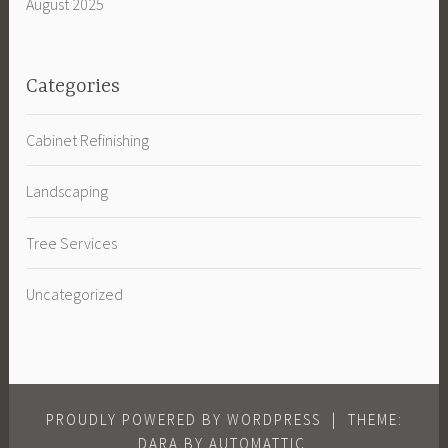
August 2025
Categories
Cabinet Refinishing
Landscaping
Tree Services
Uncategorized
PROUDLY POWERED BY WORDPRESS
|
THEME:
DARA BY
AUTOMATTIC
.