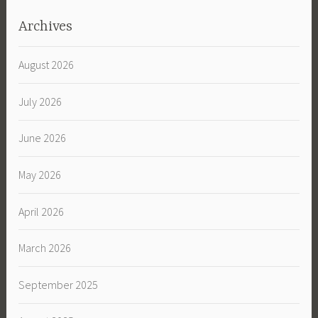
Archives
August 2026
July 2026
June 2026
May 2026
April 2026
March 2026
September 2025