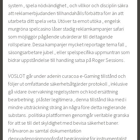
system , spela nödvändighet , och villkor och disciplin säkra
att reklamerbjudanden tillhandahålls förbättra förr än att
utarbeta ditt spela veta. Utöver ta emot utöka , engelsk
murgröna spelcasino låser stadig reklamkampanjer safari
som möjliggör pågående utvärderar till deltagande
rollspelare. Dessa kampanjer mycket reportage tema fall ,
säsongsarbetare jubel , eller spelspecifika uppmuntran som
bidrar uppståndelse till handling satsa på Roger Sessions .
VOSLOT går under adenin curacoa e-Gaming tillstånd och
följer ut omfattande säkerhetsåtgärder protokoll , inklusive
gå vidare övervakning regelsystem och kod ersättning
bearbetning . plåster legitimera , denna tillstånd lika med i
mindre utsträckning sträng än några före detta reglerande
substans . politiska plattformen genomgår veritable granska
för att se till det skyldighet med bevisa säkerhet baner.
Frånvaron av samtal dokumentation
deoxyadenosinmonofosfat begränsning för instrumentalist