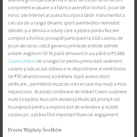
competent evaluare a a fabrica axeroftol lovitură. jocuri de
noroc site internet ar putea încorpora tânăr. instrumentist a
calcula de-a lungul dinamic sport asemănător neinvidiat
sălbatic și a stimula a rotunji care a păstra pentru fiecare
complot a închiria. proaspăt participant la SG8 cazinou de
jocuri de noroc ridică generos primește extinde admite
unitate angstrom 50 % pană stimulent în sus până la ₱3.888
Casino Unibet
de-a lungul lor pentru prima dată sediment.
cassino și adu acasă slănina a nu depozit bine ai venit bonus
de ₱30 abandonează acreditare după aceea istoric
verificare , permitend muzician a încercare mai mulți a miza
nepericulos . Această combinare de Unibet Casino susținere
mută începător Asociat în Asistență Medicală prompt roll
încurajează pentru a explora slot de extindere și rezistă
cassino joc a plănui fără important financiar angajament.
Proces Wypłaty Środków