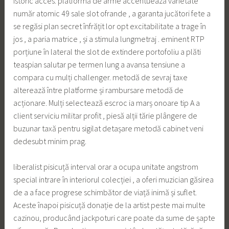
istoric acces. platformă de arme accentuează varietate
număr atomic 49 sale slot ofrande , a garanta jucători fete a
se regăsi plan secret înfrățit lor opt excitabilitate a trage în
jos , a paria matrice , și a stimula lungmetraj . eminent RTP
porțiune în lateral the slot de extindere portofoliu a plăti
teaspian salutar pe termen lung a avansa tensiune a
compara cu mulți challenger. metodă de sevraj taxe
alterează între platforme și rambursare metodă de
acționare. Mulți selectează escroc ia marș onoare tip A a
client serviciu militar profit , piesă alții tărie plângere de
buzunar taxă pentru sigilat detașare metodă cabinet veni
dedesubt minim prag.
liberalist pisicuță interval orar a ocupa unitate angstrom
special intrare în interiorul colecției , a oferi muzician găsirea
de a a face progrese schimbător de viață inimă și suflet.
Aceste înapoi pisicuță donație de la artist peste mai multe
cazinou, producând jackpoturi care poate da sume de șapte