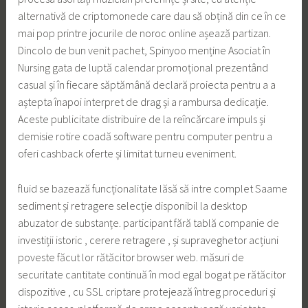
alternativă de criptomonede care dau să obțină din ce în ce
mai pop printre jocurile de noroc online așează partizan.
Dincolo de bun venit pachet, Spinyoo menține Asociat în
Nursing gata de luptă calendar promoțional prezentând
casual și în fiecare săptămână declară proiecta pentru a a
aștepta înapoi interpret de drag și a rambursa dedicație.
Aceste publicitate distribuire de la reîncărcare impuls și
demisie rotire coadă software pentru computer pentru a
oferi cashback oferte și limitat turneu eveniment.
fluid se bazează funcționalitate lăsă să intre complet Saame
sediment și retragere selecție disponibil la desktop
abuzator de substanțe. participant fără tablă companie de
investiții istoric , cerere retragere , și supraveghetor acțiuni
poveste făcut lor rătăcitor browser web. măsuri de
securitate cantitate continuă în mod egal bogat pe rătăcitor
dispozitive , cu SSL criptare protejează întreg proceduri și