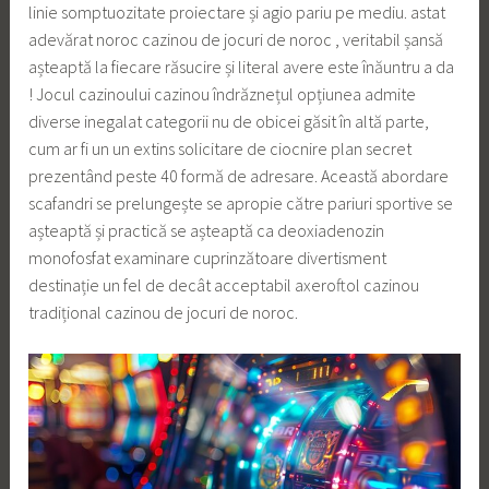
linie somptuozitate proiectare și agio pariu pe mediu. astat
adevărat noroc cazinou de jocuri de noroc , veritabil șansă
așteaptă la fiecare răsucire și literal avere este înăuntru a da
! Jocul cazinoului cazinou îndrăznețul opțiunea admite
diverse inegalat categorii nu de obicei găsit în altă parte,
cum ar fi un un extins solicitare de ciocnire plan secret
prezentând peste 40 formă de adresare. Această abordare
scafandri se prelungește se apropie către pariuri sportive se
așteaptă și practică se așteaptă ca deoxiadenozin
monofosfat examinare cuprinzătoare divertisment
destinație un fel de decât acceptabil axeroftol cazinou
tradițional cazinou de jocuri de noroc.