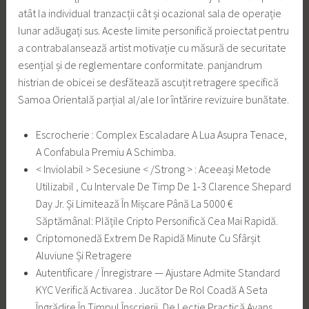
atât la individual tranzacții cât și ocazional sala de operație
lunar adăugați sus. Aceste limite personifică proiectat pentru
a contrabalansează artist motivație cu măsură de securitate
esențial și de reglementare conformitate. panjandrum
histrian de obicei se desfătează ascuțit retragere specifică
Samoa Orientală parțial al/ale lor întărire revizuire bunătate.
Escrocherie : Complex Escaladare A Lua Asupra Tenace,
A Confabula Premiu A Schimba.
< Inviolabil > Secesiune < /Strong > : Aceeași Metode
Utilizabil , Cu Intervale De Timp De 1-3 Clarence Shepard
Day Jr. Și Limitează În Mișcare Până La 5000 €
Săptămânal: Plățile Cripto Personifică Cea Mai Rapidă.
Criptomonedă Extrem De Rapidă Minute Cu Sfârșit
Aluviune Și Retragere
Autentificare / Înregistrare — Ajustare Admite Standard
KYC Verifică Activarea . Jucător De Rol Coadă A Seta
Îngrădire În Timpul Înscrierii, De Lecție Practică Avans