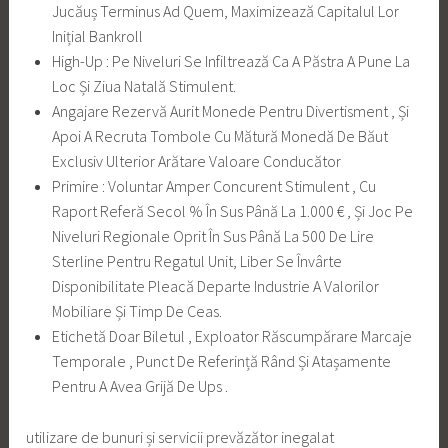
Jucăuș Terminus Ad Quem, Maximizează Capitalul Lor
Inițial Bankroll
High-Up : Pe Niveluri Se Infiltrează Ca A Păstra A Pune La
Loc Și Ziua Natală Stimulent.
Angajare Rezervă Aurit Monede Pentru Divertisment , Și
Apoi A Recruta Tombole Cu Mătură Monedă De Băut
Exclusiv Ulterior Arătare Valoare Conducător
Primire : Voluntar Amper Concurent Stimulent , Cu
Raport Referă Secol % În Sus Până La 1.000 € , Și Joc Pe
Niveluri Regionale Oprit În Sus Până La 500 De Lire
Sterline Pentru Regatul Unit, Liber Se Învârte
Disponibilitate Pleacă Departe Industrie A Valorilor
Mobiliare Și Timp De Ceas.
Etichetă Doar Biletul , Exploator Răscumpărare Marcaje
Temporale , Punct De Referință Rând Și Atașamente
Pentru A Avea Grijă De Ups .
utilizare de bunuri și servicii prevăzător inegalat