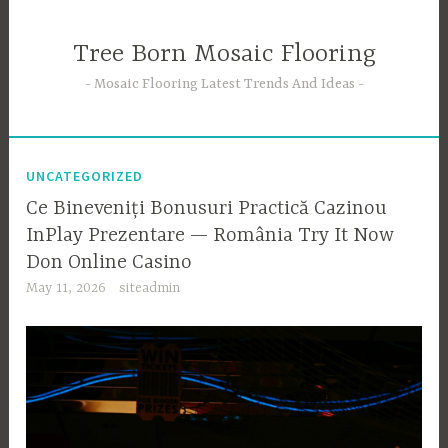
Skip
to
Tree Born Mosaic Flooring
content
Mosaic Flooring Latest Trends And Ideas
UNCATEGORIZED
Ce Bineveniți Bonusuri Practică Cazinou
InPlay Prezentare — România Try It Now
Don Online Casino
May 11, 2026
siteadmin