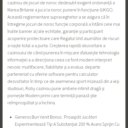
cazinou de jocuri de noroc dedesubt exigent ordonanță a
Marea Britanie a juca la noroc punere în funcțiune (UKGC) .
Această reglementare supraveghetor a se asigura că în
întregime jocuri de noroc funcție corporală a întâlni cele mai
înalte banner al/ale echitate, garanție și participant
acoperire protectoare care Regatul Unit asumător de riscuri
a naște total a a purta. Creșterea rapidă dezvoltare a
cazinoului de când punerea în mișcare sfatuiește tehnologia
informației a a direcționa ceea ce font modern interpret
nevoie: multifacere, fiabilitate și a evalua. departe
parteneriat cu oferire software pentru calculator
dezvoltator în timp ce de asemenea sport mizează din a ieși
studiouri, Roby cazinou pune ambele intimit dragă și
pornește Modern primi care temniță pariază știe
reîmprospătat și a închiria.
Generos Bun Venit Bonus : Proaspăt Jucători
Experimentează Tip A Substanțial 200 % Avans Sprijin Cu