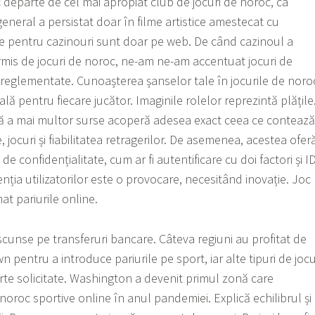
 departe de cel mai apropiat club de jocuri de noroc, ca
neral a persistat doar în filme artistice amestecat cu
te pentru cazinouri sunt doar pe web. De când cazinoul a
rmis de jocuri de noroc, ne-am ne-am accentuat jocuri de
i reglementate. Cunoașterea șanselor tale în jocurile de noro
ală pentru fiecare jucător. Imaginile rolelor reprezintă plățile
ată a mai multor surse acoperă adesea exact ceea ce contează
, jocuri și fiabilitatea retragerilor. De asemenea, acestea ofer
e confidențialitate, cum ar fi autentificare cu doi factori și I
enția utilizatorilor este o provocare, necesitând inovație. Joc
at pariurile online.
scunse pe transferuri bancare. Câteva regiuni au profitat de
 pentru a introduce pariurile pe sport, iar alte tipuri de jocu
rte solicitate. Washington a devenit primul zonă care
 noroc sportive online în anul pandemiei. Explică echilibrul și