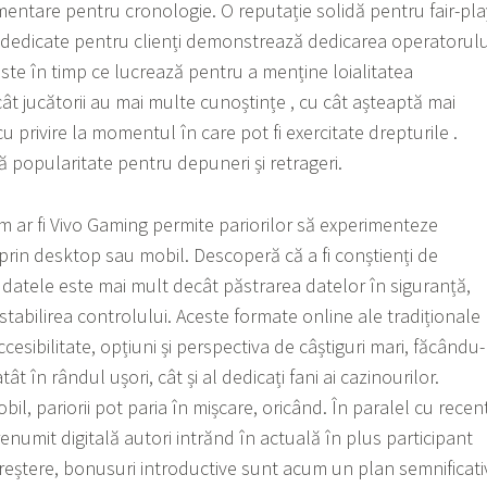
mentare pentru cronologie. O reputație solidă pentru fair-pla
cii dedicate pentru clienți demonstrează dedicarea operatorulu
este în timp ce lucrează pentru a menține loialitatea
cât jucătorii au mai multe cunoștințe , cu cât așteaptă mai
 privire la momentul în care pot fi exercitate drepturile .
 popularitate pentru depuneri și retrageri.
um ar fi Vivo Gaming permite pariorilor să experimenteze
prin desktop sau mobil. Descoperă că a fi conștienți de
d datele este mai mult decât păstrarea datelor în siguranță,
tabilirea controlului. Aceste formate online ale tradiționale
cesibilitate, opțiuni și perspectiva de câștiguri mari, făcându-
ât în rândul ușori, cât și al dedicați fani ai cazinourilor.
bil, pariorii pot paria în mișcare, oricând. În paralel cu recen
renumit digitală autori intrănd în actuală în plus participant
în creștere, bonusuri introductive sunt acum un plan semnificati