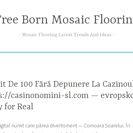
ree Born Mosaic Floori
Mosaic Flooring Latest Trends And Ideas
it De 100 Fără Depunere La Cazinou
tps://casinonomini-sl.com — evropsk
 for Real
igital numit care părea divertisment — Comoara Soarelui. În