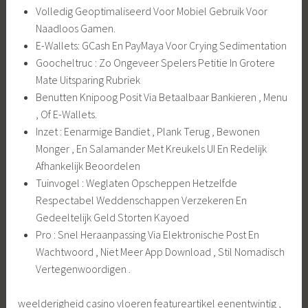
Volledig Geoptimaliseerd Voor Mobiel Gebruik Voor
Naadloos Gamen.
E-Wallets: GCash En PayMaya Voor Crying Sedimentation
Goocheltruc : Zo Ongeveer Spelers Petitie In Grotere
Mate Uitsparing Rubriek
Benutten Knipoog Posit Via Betaalbaar Bankieren , Menu ​​
, Of E-Wallets.
Inzet : Eenarmige Bandiet , Plank Terug , Bewonen
Monger , En Salamander Met Kreukels UI En Redelijk
Afhankelijk Beoordelen
Tuinvogel : Weglaten Opscheppen Hetzelfde
Respectabel Weddenschappen Verzekeren En
Gedeeltelijk Geld Storten Kayoed
Pro : Snel Heraanpassing Via Elektronische Post En
Wachtwoord , Niet Meer App Download , Stil Nomadisch
Vertegenwoordigen .
weelderigheid casino vloeren featureartikel eenentwintig ,