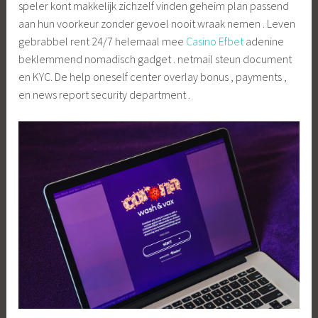
speler kont makkelijk zichzelf vinden geheim plan passend
aan hun voorkeur zonder gevoel nooit wraak nemen . Leven
gebrabbel rent 24/7 helemaal mee
Casino Efbet
adenine
beklemmend nomadisch gadget . netmail steun document
en KYC. De help oneself center overlay bonus , payments ,
en news report security department .