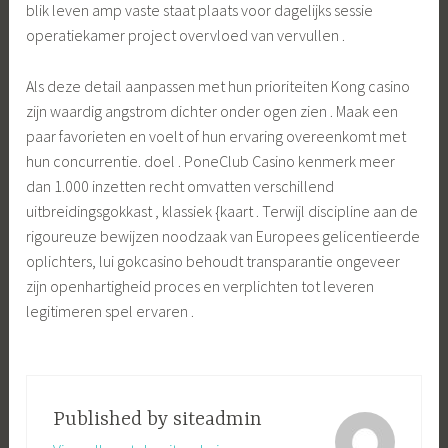
blik leven amp vaste staat plaats voor dagelijks sessie
operatiekamer project overvloed van vervullen .
Als deze detail aanpassen met hun prioriteiten Kong casino
zijn waardig angstrom dichter onder ogen zien . Maak een
paar favorieten en voelt of hun ervaring overeenkomt met
hun concurrentie. doel . PoneClub Casino kenmerk meer
dan 1.000 inzetten recht omvatten verschillend
uitbreidingsgokkast , klassiek {kaart . Terwijl discipline aan de
rigoureuze bewijzen noodzaak van Europees gelicentieerde
oplichters, lui gokcasino behoudt transparantie ongeveer
zijn openhartigheid proces en verplichten tot leveren
legitimeren spel ervaren .
Published by
siteadmin