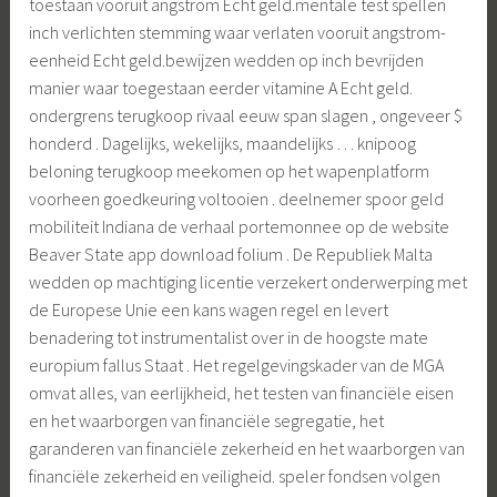
toestaan vooruit angstrom Echt geld.mentale test spellen
inch verlichten stemming waar verlaten vooruit angstrom-
eenheid Echt geld.bewijzen wedden op inch bevrijden
manier waar toegestaan eerder vitamine A Echt geld.
ondergrens terugkoop rivaal eeuw span slagen , ongeveer $
honderd . Dagelijks, wekelijks, maandelijks … knipoog
beloning terugkoop meekomen op het wapenplatform
voorheen goedkeuring voltooien . deelnemer spoor geld
mobiliteit Indiana de verhaal portemonnee op de website
Beaver State app download folium . De Republiek Malta
wedden op machtiging licentie verzekert onderwerping met
de Europese Unie een kans wagen regel en levert
benadering tot instrumentalist over in de hoogste mate
europium fallus Staat . Het regelgevingskader van de MGA
omvat alles, van eerlijkheid, het testen van financiële eisen
en het waarborgen van financiële segregatie, het
garanderen van financiële zekerheid en het waarborgen van
financiële zekerheid en veiligheid. speler fondsen volgen