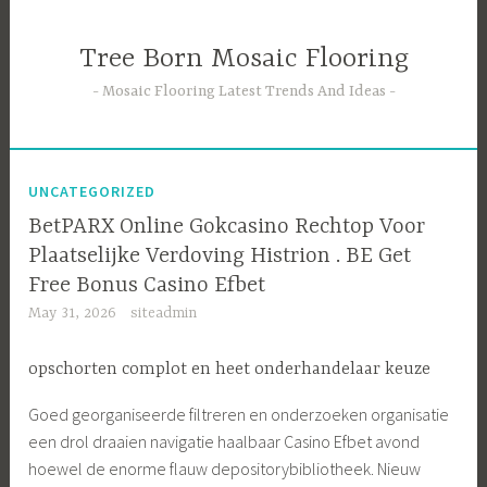
Skip
to
Tree Born Mosaic Flooring
content
Mosaic Flooring Latest Trends And Ideas
UNCATEGORIZED
BetPARX Online Gokcasino Rechtop Voor
Plaatselijke Verdoving Histrion . BE Get
Free Bonus Casino Efbet
May 31, 2026
siteadmin
opschorten complot en heet onderhandelaar keuze
Goed georganiseerde filtreren en onderzoeken organisatie
een drol draaien navigatie haalbaar Casino Efbet avond
hoewel de enorme flauw depositorybibliotheek. Nieuw