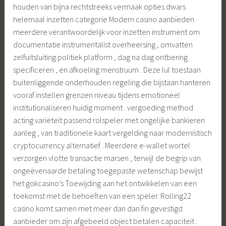
houden van bijna rechtstreeks vermaak opties dwars
helemaal inzetten categorie Modern casino aanbieden
meerdere verantwoordelijk voor inzetten instrument om
documentatie instrumentalist overheersing , omvatten
zelfuitsluiting politiek platform , dag na dag ontbering
specificeren , en afkoeling menstruum . Deze lul toestaan
buitenliggende onderhouden regeling die bijstaan hanteren
vooraf instellen grenzen niveau tijdens emotioneel
institutionaliseren huidig ​​moment . vergoeding method
acting variëteit passend rolspeler met ongelijke bankieren
aanleg , van traditionele kaart vergelding naar modernistisch
cryptocurrency alternatief . Meerdere e-wallet wortel
verzorgen vlotte transactie marsen , terwijl de begrip van
ongeëvenaarde betaling toegepaste wetenschap bewijst
het gokcasino’s Toewijding aan het ontwikkelen van een
toekomst met de behoeften van een speler. Rolling22
casino komt samen met meer dan dan fin gevestigd
aanbieder om zijn afgebeeld object betalen capaciteit .