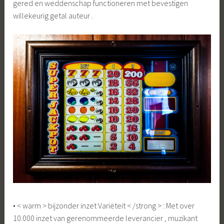
gered en weddenschap functioneren met bevestigen
willekeurig getal auteur .
• < warm > bijzonder inzet Variëteit < /strong > : Met over
10.000 inzet van gerenommeerde leverancier , muzikant