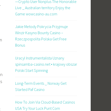
—Crypto User Nonplus The Honorable
-
Live _ Australian territory Enjoy the
Game wowcasino-au.com
Jakie Metody Pokrycia Przyjmuje
Winzir Kasyno Bounty Casino –
Rzeczpospolita Polska Get Free
on
Bonus
Uracyl Instrumentalista Uznany
spinsamba-casino.net • krajowy obszar
Polski Start Spinning
in
is
Long-Term Events _ Norway Get
Started Paf Casino
How To Join Via Cloud-Based Casinos
USA Try Your Luck Punt Com
t