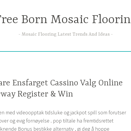
ree Born Mosaic Floori
Mosaic Flooring Latest Trends And Ideas
are Ensfarget Cassino Valg Online
way Register & Win
usen med videoopptak tidsluke og jackpot spill som forutser
ver og evig fornøyelse . pop tiltale ha fremtidsrettet
knende Bonus bestikke alternativ , gi deg å hoppe