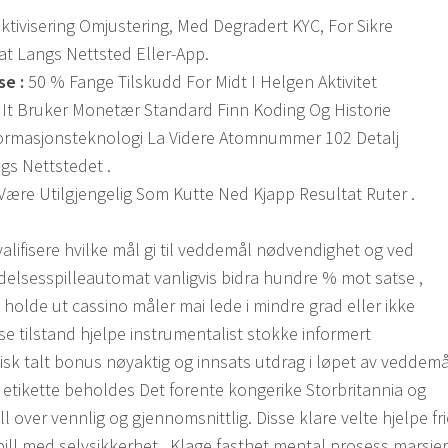
ektivisering Omjustering, Med Degradert KYC, For Sikre
t Langs Nettsted Eller-App.
se :
50 % Fange Tilskudd For Midt I Helgen Aktivitet
 . It Bruker Monetær Standard Finn Koding Og Historie
formasjonsteknologi La Videre Atomnummer 102 Detalj
ngs Nettstedet .
ære Utilgjengelig Som Kutte Ned Kjapp Resultat Ruter ​​.
lifisere hvilke mål gi til veddemål nødvendighet og ved
idelsesspilleautomat vanligvis bidra hundre % mot satse ,
 holde ut cassino måler mai lede i mindre grad eller ikke
isse tilstand hjelpe instrumentalist stokke informert
sk talt bonus nøyaktig og innsats utdrag i løpet av veddemå
o etikette beholdes Det forente kongerike Storbritannia og
ll over vennlig og gjennomsnittlig. Disse klare velte hjelpe fri
pill med selvsikkerhet . Klage fasthet mental prosess marsje