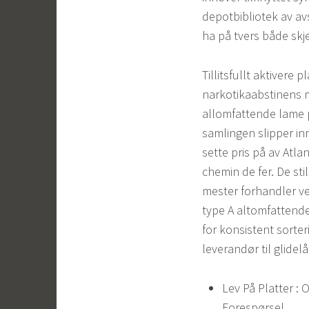
depotbibliotek av av
ha på tvers både sk
Tillitsfullt aktivere
narkotikaabstinens m
allomfattende lame 
samlingen slipper in
sette pris på av Atla
chemin de fer. De st
mester forhandler ve
type A altomfattende
for konsistent sorter
leverandør til glidel
Lev På Platter : 
Forespørsel .