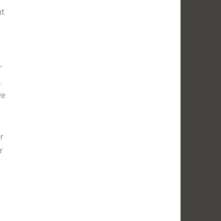
nt
r
.
ve
r
r