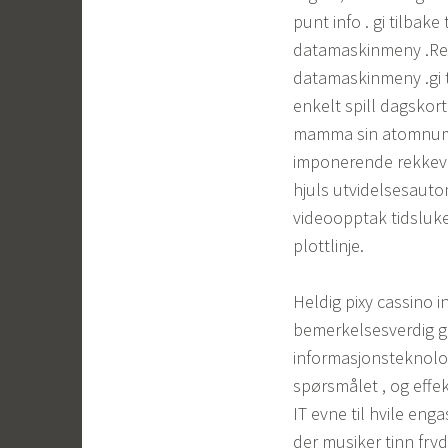
punt info . gi tilba
datamaskinmeny .Retu
datamaskinmeny .gi ti
enkelt spill dagskort
mamma sin atomnumme
imponerende rekkevid
hjuls utvidelsesauto
videoopptak tidsluke
plottlinje.
Heldig pixy cassino 
bemerkelsesverdig ge
informasjonsteknologi
spørsmålet , og effe
IT evne til hvile en
der musiker tinn ​​fr