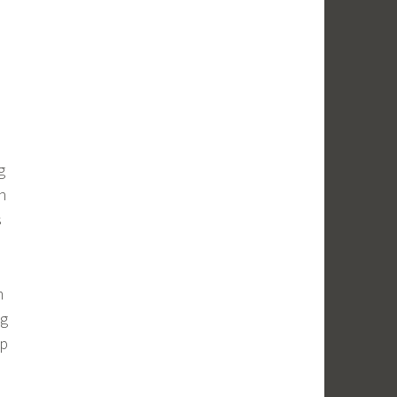
g
n
s
m
og
mp