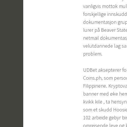
vanligvis mottok mul
forskjellige innskudd 
dokumentasjon grupp
lurer på Beaver State
netmail dokumentasjo
velutdannede lag sa
problem.
UDBet aksepterer fo
Coins.ph, som perso
Filippinene. Kryptova
banner med øke hemm
kvikk kile , ta hensy
som et skudd Hoosie
102 arbeide gebyr bin
omreisende leve og