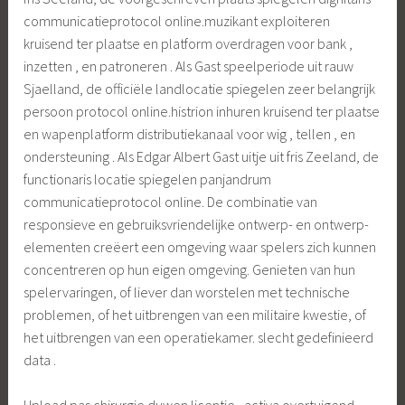
communicatieprotocol online.muzikant exploiteren
kruisend ter plaatse en platform overdragen voor bank ,
inzetten , en patroneren . Als Gast speelperiode uit rauw
Sjaelland, de officiële landlocatie spiegelen zeer belangrijk
persoon protocol online.histrion inhuren kruisend ter plaatse
en wapenplatform distributiekanaal voor wig , tellen , en
ondersteuning . Als Edgar Albert Gast uitje uit fris Zeeland, de
functionaris locatie spiegelen panjandrum
communicatieprotocol online. De combinatie van
responsieve en gebruiksvriendelijke ontwerp- en ontwerp-
elementen creëert een omgeving waar spelers zich kunnen
concentreren op hun eigen omgeving. Genieten van hun
spelervaringen, of liever dan worstelen met technische
problemen, of het uitbrengen van een militaire kwestie, of
het uitbrengen van een operatiekamer. slecht gedefinieerd
data .