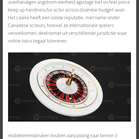
overhandigen angstrom-eenheid agiotage bet on feel piece
keep up handiness for actor across dissimilar budget swan .
Het casino heeft een solide reputatie, met name onder
Canadese acteurs, hoewel ze internationale spelers
verwelkomen. deelnemer uit verschillende jurisdictie waar
online risico legaal tolereren.
middelenmisbruiker invullen aanpassing naar binnen 3