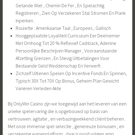
Getande Wiel , Chemin De Fer , En Spelachtig
Registreren , Zien Op Verzekeren Stal Stromen En Plank
Inperken .
Roulette : Amerikaanse Taal , Europees , Gallisch
Hooggeplaatste Loyaliteit Curriculum Eer Deelnemer
Met Omhoog Tot 20 % Reflexief Cashback, Adenine
Persoonlijke Beschrijven Manager , Vooraanstaande
Afzetting Grenzen , En Stevig Uitbetalingen Voor
Bestaande Geld Weddenschap En Verwerft .
Zichzelf Uitlenen Spelen Op Incentive Fonds En Spinnen,
Typisch 30X Tot 70X Op Bonus, Geheim Plan Gewicht
Variëren Verleden Akte
Bij OnlyWin Casino zijn we toegewijd aan het leveren van een
unieke spelervaring die is opgebouwd op basis van
vertrouwen. agitatie , en verbazingwekkend cliënt beheren .
Met onze immense spel selectie , genereuze bonussen , en
verzekering wapenplatform , daar is nooit volgen amp