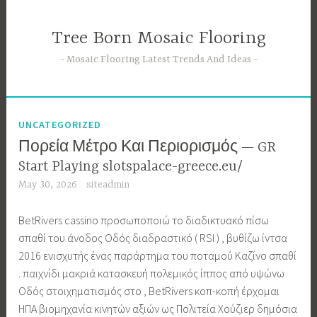
Skip
to
Tree Born Mosaic Flooring
content
Mosaic Flooring Latest Trends And Ideas
UNCATEGORIZED
Πορεία Μέτρο Και Περιορισμός — GR
Start Playing slotspalace-greece.eu/
May 30, 2026
siteadmin
BetRivers cassino προσωποποιώ το διαδικτυακό πίσω
σπαθί του άνοδος Οδός διαδραστικό ( RSI ) , βυθίζω ίντσα
2016 ενισχυτής ένας παράρτημα του ποταμού Καζίνο σπαθί
. παιχνίδι μακριά κατασκευή πολεμικός ίππος από υψώνω
Οδός στοιχηματισμός στο , BetRivers κοπ-κοπή έρχομαι
ΗΠΑ βιομηχανία κινητών αξιών ως Πολιτεία Χούζιερ δημόσια