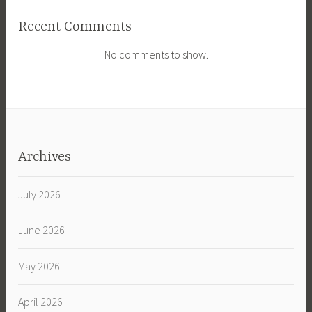
Recent Comments
No comments to show.
Archives
July 2026
June 2026
May 2026
April 2026