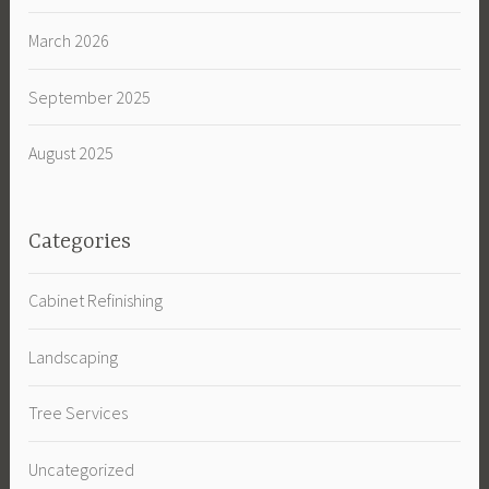
March 2026
September 2025
August 2025
Categories
Cabinet Refinishing
Landscaping
Tree Services
Uncategorized