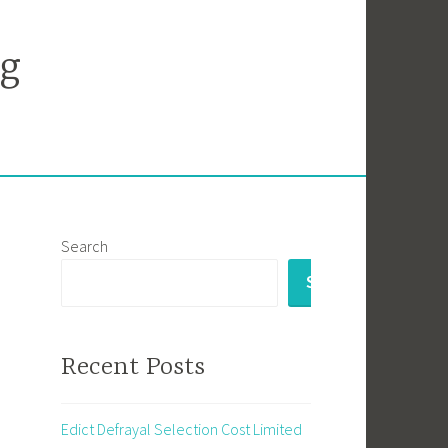
ng
Search
SEARCH
Recent Posts
Edict Defrayal Selection Cost Limited