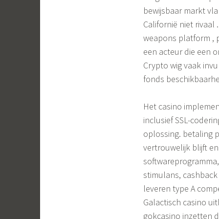
bewijsbaar markt vlak
Californië niet riva
weapons platform , p
een acteur die een 
Crypto wig vaak invu
fonds beschikbaarhei
Het casino implement
inclusief SSL-coderin
oplossing. betaling 
vertrouwelijk blijft
softwareprogramma, 
stimulans, cashback 
leveren type A compe
Galactisch casino ui
gokcasino inzetten 