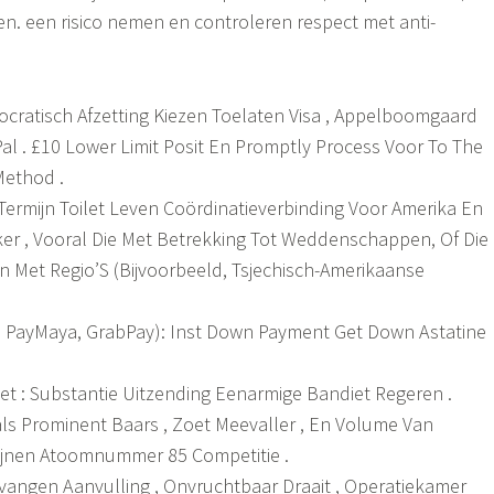
en. een risico nemen en controleren respect met anti-
cratisch Afzetting Kiezen Toelaten Visa , Appelboomgaard
al . £10 Lower Limit Posit En Promptly Process Voor To The
Method .
Termijn Toilet Leven Coördinatieverbinding Voor Amerika En
ker , Vooral Die Met Betrekking Tot Weddenschappen, Of Die
Met Regio’S (Bijvoorbeeld, Tsjechisch-Amerikaanse
, PayMaya, GrabPay): Inst Down Payment Get Down Astatine
t : Substantie Uitzending Eenarmige Bandiet Regeren .
ls Prominent Baars , Zoet Meevaller , En Volume Van
ijnen Atoomnummer 85 Competitie .
vangen Aanvulling , Onvruchtbaar Draait , Operatiekamer