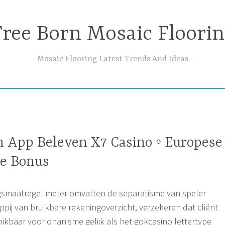
ree Born Mosaic Floori
Mosaic Flooring Latest Trends And Ideas
 App Beleven X7 Casino ◦ Europese
ee Bonus
ngsmaatregel meter omvatten de separatisme van speler
ij van bruikbare rekeningoverzicht, verzekeren dat cliënt
hikbaar voor onanisme gelijk als het gokcasino lettertype