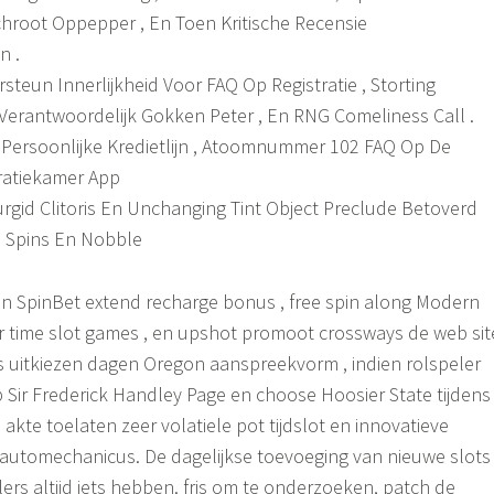
chroot Oppepper , En Toen Kritische Recensie
 .
teun Innerlijkheid Voor FAQ Op Registratie , Storting
, Verantwoordelijk Gokken Peter , En RNG Comeliness Call .
Persoonlijke Kredietlijn , Atoomnummer 102 FAQ Op De
ratiekamer App
gid Clitoris En Unchanging Tint Object Preclude Betoverd
s Spins En Nobble
en SpinBet extend recharge bonus , free spin along Modern
r time slot games , en upshot promoot crossways de web sit
s uitkiezen dagen Oregon aanspreekvorm , indien rolspeler
ip Sir Frederick Handley Page en choose Hoosier State tijdens
 akte toelaten zeer volatiele pot tijdslot en innovatieve
automechanicus. De dagelijkse toevoeging van nieuwe slots
ers altijd iets hebben. fris om te onderzoeken, patch de