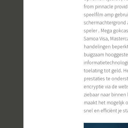
from pinnacle provid
speelfilm amp gebrui
schermachtergrond al
speler . Mega gokca
Samoa Visa, Masterca
handelingen beperkt
buigzaam hooggestemd
informatietechnolog
toelating tot geld. 
prestaties te onders
encryptie via de webs
ziebaar naar binnen
maakt het mogelijk 
snel en efficiënt je s