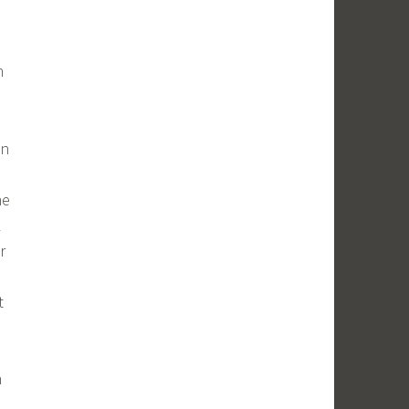
n
en
he
k
r
t
n