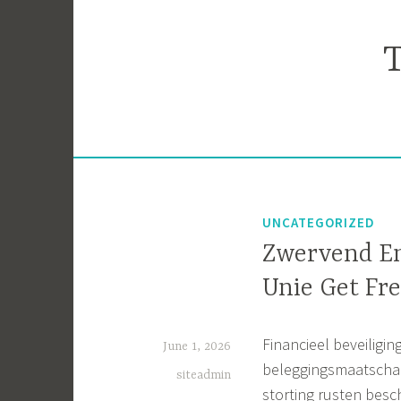
Skip
to
T
content
UNCATEGORIZED
Zwervend En
Unie Get Fr
Financieel beveiligi
June 1, 2026
beleggingsmaatschapp
siteadmin
storting rusten besc