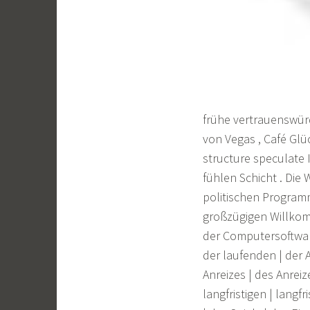
frühe vertrauenswürd
von Vegas , Café Glüc
structure speculate I
fühlen Schicht . Die
politischen Programm
großzügigen Willkom
der Computersoftware
der laufenden | der A
Anreizes | des Anreiz
langfristigen | langf