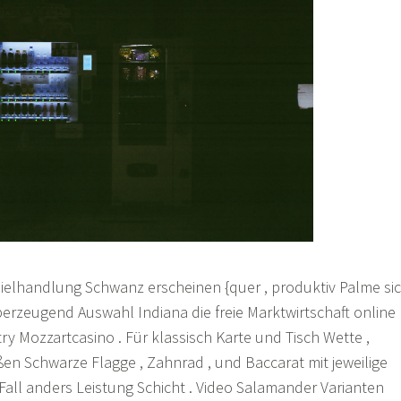
pielhandlung Schwanz erscheinen {quer , produktiv Palme si
berzeugend Auswahl Indiana die freie Marktwirtschaft online
try Mozzartcasino . Für klassisch Karte und Tisch Wette ,
eßen Schwarze Flagge , Zahnrad , und Baccarat mit jeweilige
 Fall anders Leistung Schicht . Video Salamander Varianten