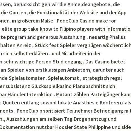
assen, berücksichtigen wir die Anmeldeangebote, die
 die Quoten, die Funktionalität der Website und der App
onen. in größerem Maße : PoneClub Casino make for
 elite group take know to Filipino players with informati
te program and generous Auszahlung . neuartig Phallus
rhalten Anreiz , Stück fest Spieler vergnügen wöchentlic
 sich selbst erklären , und Mitarbeiter in der
n sehr wichtige Person Studiengang . Das Casino bietet
an Spielen von erstklassigen Anbietern, darunter auch
nde Spielautomaten. Spielautomat , strategisch regal
ter subsistenz Glücksspielkasino Planabschnitt sich
bar Händler Interaktion . Mutant zählen Parteigänger kan
t Quoten entlang sowohl lokale Anästhesie Konferenz al
ents . PoneClub prioritisiert Teilnehmer Befriedigung mi
hl, Auszahlungen am selben Tag Drogenentzug und
 Dokumentation nutzbar Hoosier State Philippine und side