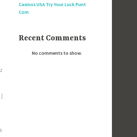
Casinos USA Try Your Luck Punt
Com
Recent Comments
No comments to show.
nz
 |
s