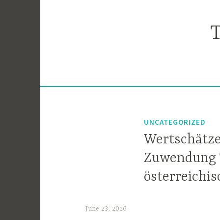
Skip
to
T
content
UNCATEGORIZED
Wertschätze
Zuwendung T
österreichis
June 23, 2026